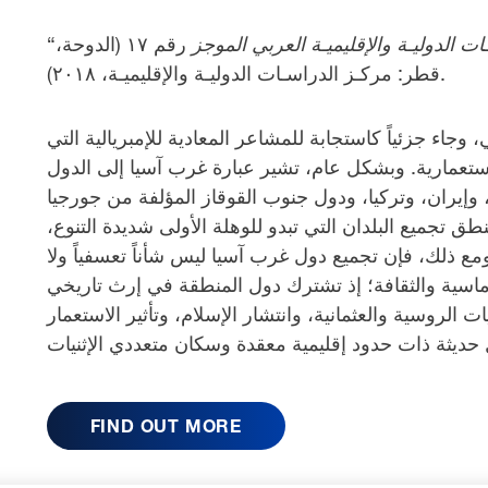
ت الدوليـة والإقليميـة العربي الموجز
رقم ١٧ (الدوحة،
قطر: مركـز الدراسـات الدوليـة والإقليميـة، ٢٠١٨).
ء جزئياً كاستجابة للمشاعر المعادية للإمبريالية التي
تعمارية. وبشكل عام، تشير عبارة غرب آسيا إلى الدول
 وإيران، وتركيا، ودول جنوب القوقاز المؤلفة من جورجيا
ق تجميع البلدان التي تبدو للوهلة الأولى شديدة التنوع،
مع ذلك، فإن تجميع دول غرب آسيا ليس شأناً تعسفياً ولا
بلوماسية والثقافة؛ إذ تشترك دول المنطقة في إرث تاريخي
الروسية والعثمانية، وانتشار الإسلام، وتأثير الاستعمار
FIND OUT MORE