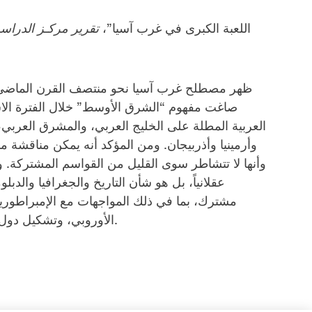
“اللعبة الكبرى في غرب آسيا”،
تقرير مركـز الدراسـا
ظهر مصطلح غرب آسيا نحو منتصف القرن الماضي، وجا
صاغت مفهوم “الشرق الأوسط” خلال الفترة الاس
العربية المطلة على الخليج العربي، والمشرق العربي،
وأرمينيا وأذربيجان. ومن المؤكد أنه يمكن مناقشة منط
وأنها لا تتشاطر سوى القليل من القواسم المشتركة. و
عقلانياً، بل هو شأن التاريخ والجغرافيا والد
مشترك، بما في ذلك المواجهات مع الإمبراطوريات 
الأوروبي، وتشكيل دول حديثة ذات حدود إقليمية معقدة وسكان متعددي الإثنيات.