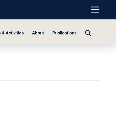
Menu
top
TOGGLE
 & Activities
About
Publications
SEARCH