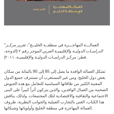
“العمالـــة المهاجـــرة في منطقــة الخليــج”،
تقرير مركـز
الدراسـات الدوليـة والإقليميـة العربي الموجز
رقم ٢ (الدوحة،
قطر: مركـز الدراسـات الدوليـة والإقليميـة، ٢٠١١).
تشكل العمالة الوافدة ما يصل إلى 85 إلى 90 بالمائة من سكان
بعض دول الخليج. ومن غير المستغرب أن تستنزف جميع الدول
المعنية الكثير من طاقاتها السياسية للتعامل مع هذه الجيوش
الضخمة من العمال الوافدين، والذين يتركون أثراً كبيراً على البنى
الاجتماعية والثقافية والاقتصادية لتلك المجتمعات. ولذلك، يناقش
هذا الكتاب، الغني بالتجارب العملية والجوانب النظرية، ظروف
العمالة المهاجرة في منطقة الخليج وأولوياتها وشبكاتها.