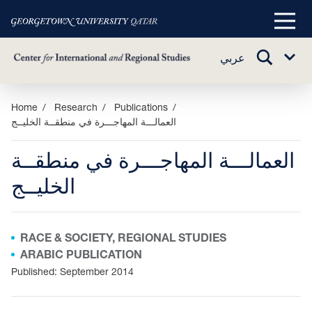
Main
Menu
TOGGLE
عربي
Sub
SEARCH
Menu
Skip
Home
Research
Publications
العمالـــة المهاجـــرة في منطقــة الخليــج
to
main
العمالـــة المهاجـــرة في منطقــة
content
الخليــج
RACE & SOCIETY, REGIONAL STUDIES
ARABIC PUBLICATION
Published: September 2014