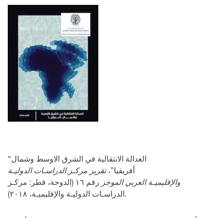
“العدالة الانتقالية في الشرق الاوسط وشمال
أفريقيا”،
تقرير مركـز الدراسـات الدوليـة
والإقليميـة العربي الموجز
رقم ١٦ (الدوحة، قطر: مركـز
الدراسـات الدوليـة والإقليميـة، ٢٠١٨).