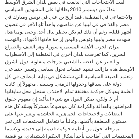
ألقت الاحتجاجات التي اندلعت في بعض بلدان الشرق الأوسط
ابتداءً من ديسمبر 2010 بظلالها على المشهدين السياسي
والاجتماعي في المنطقة. فقد أزيح بن علي في تونس ومبارك في
مصر والقذافي في ليبيا عن مناصبهم واحداً تلو الآخر في غضون
أشهر قليلة، رغم أن ذلك لم يكن يخطر ببال أحد. وحتى يومنا هذا،
شهدت مصر وليبيا وتونس واليمن إزاحة قادتها الأقوياء، والتهمت
نيران الحرب الأهلية المستمرة سوريا، وهز العنف والصراع
البحرين، كما تعرضت بلدان أخرى في المنطقة إلى الاضطراب
والتعبير عن الغضب الشعبي بدرجات متفاوتة. دول الشرق
الأوسط هذه مازالت تشهد عمليات تحول سياسي وتغيير اجتماعي.
وتعتمد الصيغة السياسية التي ستتشكل في نهاية المطاف في كل
دولة على سياقها وجدولها الزمني. وسيبقى مجهولاً إن كانت
أنظمة وهياكل حوكمة مختلفة تمام الاختلاف ستحل محل سابقاتها
أم لا. ولكن، يمكن القول مع شيء التأكيد إن مفهوم حقوق
المواطنين بالعدالة والكرامة كان موضوعاً مشتركاً يجسّد كل هذه
النضالات والاحتجاجات الجماهيرية الحاشدة، ويعبر عنها على
مستوى المنطقة بأكملها. وغالباً ما تتعامل المجتمعات التي تمر
بمرحلة تحول من أنظمة حوكمة قديمة إلى جديدة، ولاسيما
المجتمعات التي أطاحت بأحد أشكال الحكم الاستبدادي، مع قضية