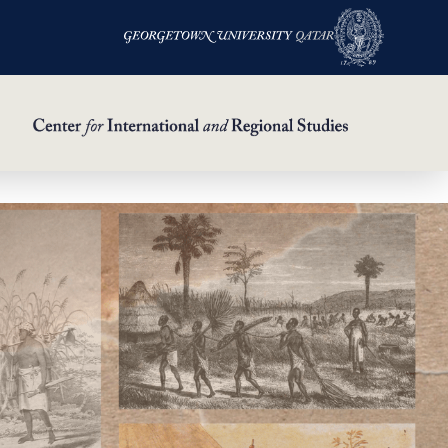
خطي
العالم
لى
الآخر
لمحتوى
لرئيسي
للسينما:
فيلم
وذاكرة