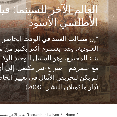
في
العالم الآخر للسينما: ف
المحيط
الأطلسي الأسود
الأطلسي
“إن مطالب العبيد في الوقت الحاضر ترت
الأسود
العبودية، وهذا يستلزم أكثر بكثير من مج
بناء المجتمع، وهو السبيل الوحيد للوفا
مع عصرهم – صراع غير مكتمل. إلى أي 
لم يكن لتحريض الآمال في تغيير الحاض
(دار ماكميلان للنشر ، 2008).
Home
Research Initiatives
العالم الآخر للسي