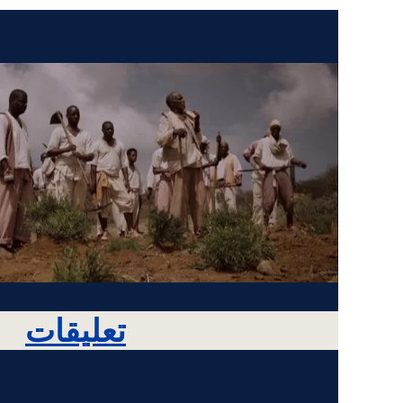
qq
تعليقات
qq