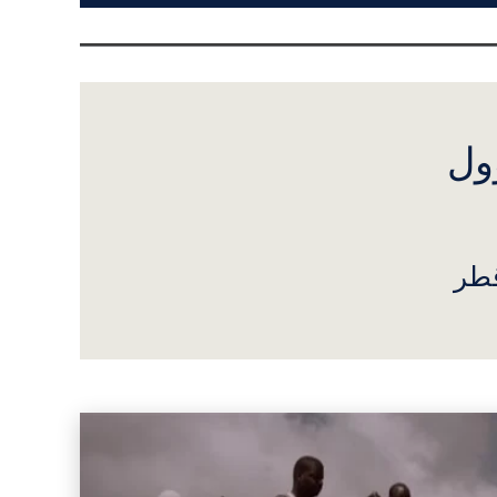
ول
قطر