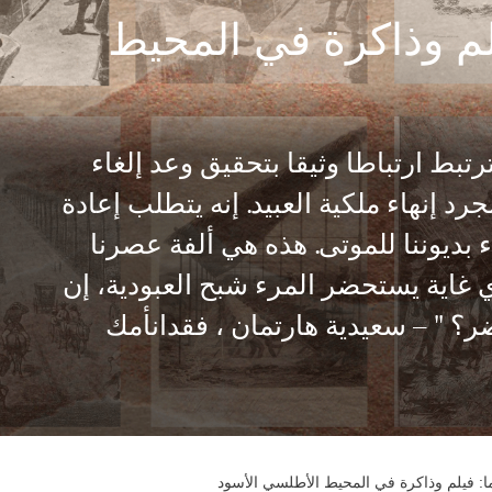
يلم وذاكرة في المحيط
بط ارتباطا وثيقا بتحقيق وعد إلغاء
رد إنهاء ملكية العبيد. إنه يتطلب إعادة
ء بديوننا للموتى. هذه هي ألفة عصرنا
غاية يستحضر المرء شبح العبودية، إن
ر؟ " – سعيدية هارتمان ، فقدانأمك
نما: فيلم وذاكرة في المحيط الأطلسي الأسود