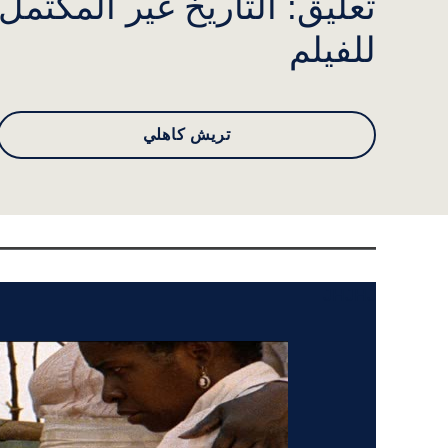
تعليق: التاريخ غير المكتمل
للفيلم
تريش كاهلي
JHJHJ