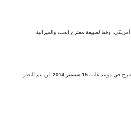
حات تمويل يصل حد أقصى قدره 25000 دولار أمريكي، وفقا لطبيعة مقترح ابحث والميزانية
ترح في موعد غايته
15 سبتمبر 2014
. لن يتم النظر