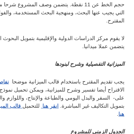
حجم الخط عن 11 نقطة. يتضمن وصف المشروع ش
التي يجيب عنها البحث، ومنهجية البحث المستخدمة، والفوا
المقترح.
لا يقوم مركز الدراسات الدولية والإقليمية بتمويل البحوث 
يتضمن عملا ميدانيا.
الميزانية التفصيلية وشرح لبنودها
يجب تقديم المقترح باستخدام قالب الميزانية موضحا
تفاص
الاقتراح أيضا تفسير وشرح للميزانية، ويمكن تحميل نموذ
على- السفر والبدل اليومي والطباعة والإنتاج، واللوازم وال
بتمويل التكاليف غير المباشرة.
انقر هنا
للتحميل
قالب الميز
هنا
.
الجدول الزمني للمشروع