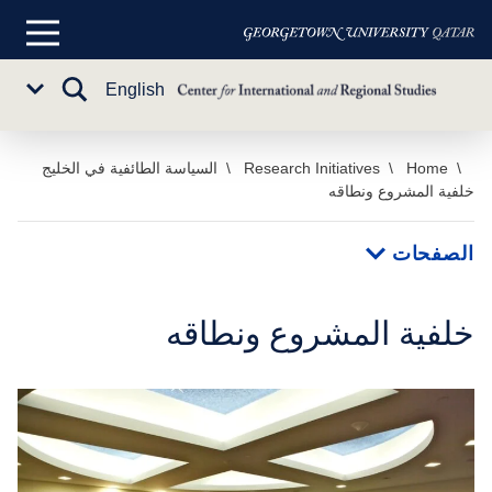
القائمة
الرئيسية
تبديل
English
Sub
البحث
Menu
خطي
Home
Research Initiatives
السياسة الطائفية في الخليج
خلفية المشروع ونطاقه
لى
لمحتوى
لرئيسي
الصفحات
خلفية المشروع ونطاقه