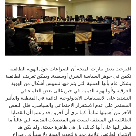
اقترحت بعض تيارات المنحة أن الصراعات حول الهوية الطائفية
تكمن في جوهر السياسة الشرق أوسطية. ويمكن تعريف الطائفية
بشكل عام بأنها العملية التي يتم فيها تسييس أشكال من الهوية
العرقية و/أو الهوية الدينية. في حين غالى بعض العلماء في
التشديد على الانقسامات الايديولوجية الدائمة في المنطقة والتأثير
المستمر على عدم الاستقرار الاجتماعي والسياسي، قلل البعض
الآخر من أهميتها تماماً. كما نرى أن آخرين قد زعموا أن القضايا
الطائفية في المنطقة ليست هي المعضلات القديمة التي غالباً ما
ينظر إليها على أنها كذلك، بل هي ظاهرة حديثة، ولم يكن هذا
الانتماء الطائفي علامة مميزة لتحديد الهوية ولا سبباً في صراع