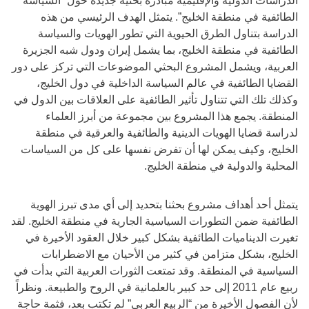
الدراسات الدولية والإقليمية مبادرة بحثية جديدة حول “السياسة
الطائفية في منطقة الخليج”. يتمثل الهدف الرئيسي من هذه
الدراسة بتناول الطرق الحيوية التي تطور الهويات والسياسة
الطائفية في منطقة الخليج، بما يشمل إيران ودول شبه الجزيرة
العربية، ويشمل المشروع البحثي الموضوعات التي تركز على دور
القضايا الطائفية في عالم السياسة الداخلية في دول الخليج،
وكذلك تلك التي تتناول تأثير الطائفية على العلاقات بين الدول في
المنطقة. يجمع هذا المشروع بين مجموعة من أبرز العلماء
لدراسة قضايا الهويات الدينية والطائفية والعرقية في منطقة
الخليج، وكيف يمكن لها أن تفرض نفسها على كل من السياسات
المحلية والدولية في منطقة الخليج.
يتمثل أحد أهداف مشروع بحثنا بتحديد إلى أي مدى تبرز الهوية
الطائفية ضمن التطورات السياسية الجارية في منطقة الخليج. لقد
تغيرت الديناميات الطائفية بشكل كبير خلال العقود الأخيرة في
الخليج، بشكل متزامن في كثير من الأحيان مع الاضطرابات
السياسية في المنطقة. وقد تمتعت الثورات العربية التي بدأت في
ربيع عام 2011 إلى حد كبير بالعلمانية في الروح والطبيعة. ونظراً
لأن الفصول الأخيرة من “الربيع العربي” لم تكتب بعد، فثمة حاجة