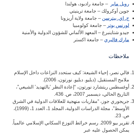
رويل ماير
– جامعة رادبود، هولندا
جوين أوكرولك – جامعة ترينيتي
ج. اي. بيترسن
– جامعة ولاية أريزونا
لورنس بوتر
– جامعة كولومبيا
جيدو شتاينبرغ – المعهد الألماني للشؤون الدولية والأمنية
مارك فاليري
– جامعة اكستر
ملاحظات
فالي نصر، إحياء الشيعة: كيف ستحدد النزاعات داخل الإسلام
ملامح المستقبل. (دبليو. دبليو. نورتون، 2006).
أوغسطس ريتشارد نورتون، “إعادة النظر ’بالتهديد’ الشيعي”،
التاريخ الحالي، ديسمبر 2007، ص. 436.
جريجوري جوز، “مقاربات منهجية للعلاقات الدولية في الشرق
الأوسط”، مجلة الدراسات الدولية، المجلد 1، العدد 1، (1999)،
ص. 23.
تقرير بيو 2009. رسم خرائط التوزع السكاني الإسلامي عالمياً.
يمكن الحصول عليه عبر