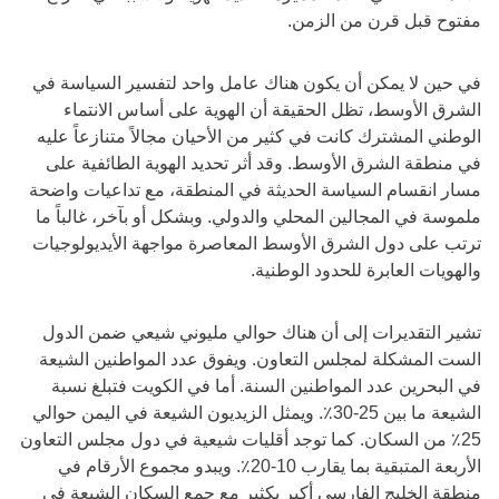
مفتوح قبل قرن من الزمن.
في حين لا يمكن أن يكون هناك عامل واحد لتفسير السياسة في
الشرق الأوسط، تظل الحقيقة أن الهوية على أساس الانتماء
الوطني المشترك كانت في كثير من الأحيان مجالاً متنازعاً عليه
في منطقة الشرق الأوسط. وقد أثر تحديد الهوية الطائفية على
مسار انقسام السياسة الحديثة في المنطقة، مع تداعيات واضحة
ملموسة في المجالين المحلي والدولي. وبشكل أو بآخر، غالباً ما
ترتب على دول الشرق الأوسط المعاصرة مواجهة الأيديولوجيات
والهويات العابرة للحدود الوطنية.
تشير التقديرات إلى أن هناك حوالي مليوني شيعي ضمن الدول
الست المشكلة لمجلس التعاون. ويفوق عدد المواطنين الشيعة
في البحرين عدد المواطنين السنة. أما في الكويت فتبلغ نسبة
الشيعة ما بين 25-30٪. ويمثل الزيديون الشيعة في اليمن حوالي
25٪ من السكان. كما توجد أقليات شيعية في دول مجلس التعاون
الأربعة المتبقية بما يقارب 10-20٪. ويبدو مجموع الأرقام في
منطقة الخليج الفارسي أكبر بكثير مع جمع السكان الشيعة في