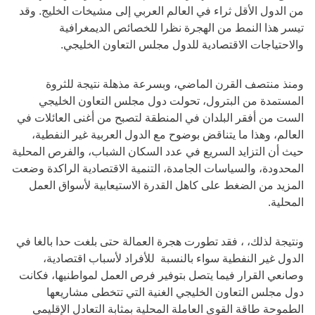
من الدول الأقل ثراء في العالم العربي إلى مشيخات الخليج. وقد
تيسر هذا النمط من الهجرة نظرا للخصائص الديمغرافية
والاحتياجات الاقتصادية للدول مجلس التعاون الخليجي.
ومنذ منتصف القرن الماضي، وبسرعة مذهلة نتيجة للثروة
المستمدة من البترول، تحولت دول مجلس التعاون الخليجي
الست من أفقر البلدان في المنطقة لتصبح من أغنى العائلات في
العالم، وهذا ما يتناقض بوضوح مع الدول العربية غير النفطية،
حيث أن التزايد السريع في عدد السكان الشباب، والفرص المحلية
المحدودة، والسياسات الجامدة، التنمية الاقتصادية الراكدة وضعت
المزيد من الضغط على كاهل القدرة الاستيعابية لأسواق العمل
المحلية.
ونتيجة لذلك، ، فقد تطورت هجرة العمالة حتى بلغت حدا بالغا في
الدول غير النفطية سواء بالنسبة للأفراد لأسباب اقتصادية،
وصانعي القرار فيما يتصل بتوفير فرص العمل لمواطنيها، فكانت
دول مجلس التعاون الخليجي الغنية التي تتخطى مشاريعها
الطموحة طاقة القوى العاملة المحلية بمثابة التعادل الإقليمي