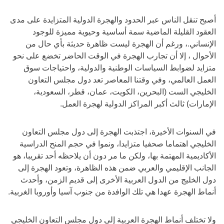
أصبح تنقل الناس عبر الحدود والهجرة الدولية المتزايدة على مدى
العقود القليلة الماضية سمة أساسية وحيوية مميزة للوجود
الإنساني.، ورغم أن الهجرة ليست ظاهرة حديثة بأي حال من
الأحوال ، إلا أن تجارب الهجرة في الوقت الحاضر تخضع على نحو
متزايد لضوابط السياسات الوطنية والدولية، واحتياجات سوق
العمل العالمي، وفي وقتنا المعاصر تعد دول مجلس التعاون
الخليجي الست (البحرين، الكويت، عمان، قطر، السعودية،
الإمارات) ثالث أكبر المراكز الدولية لهجرة العمل.
في السنوات الأخيرة، اجتذبت الهجرة إلى دول مجلس التعاون
الخليجي اهتماما صحفيا متزايدا، ونموا في حجم المنح الدراسية
الأكاديمية المهتمة بها، ولكن ما مر دون أن يلاحظه أحد تقريبا، هو
الجانب الإقليمي والعربي ضمن هذه الظاهرة، وتعود الهجرة إلى
دول الخليج من الدول العربية الأخرى إلى قديم الزمن، وأحدث
أنماط الهجرة عهدا هي تلك الوافدة من جنوب آسيا وأوروبا الغربية.
ولا تختلف أنماط الهجرة العربية إلى دول مجلس التعاون الخليجي