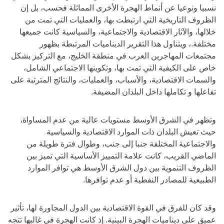
نسبيا ونوعيا عن أنماط الهجرة الأخرى المماثلة فحسب، بل إن
الظروف التاريخية التي ارتبطت بها، والعمليات التي تمت من
خلالها، والآثار الاقتصادية والاجتماعية، والسياسية كانت جميعها
مختلفة.، ويتناول هذا التقرير الديناميات المرتبطة بظهور
مجتمعات المهاجرين العرب في منطقة الخليج، مع التركيز بشكل
خاص على الكيفية التي تمت بها، وتكوينها الاجتماعي الشامل،
والسمات الاقتصادية، والأسباب، والعمليات، والنتائج المترتبة على
تفاعلها و تكاملها داخل البلدان المضيفة.
وتظهر في الشرق الأوسط مستويات عالية من عدم المساواة،
حيث تعيش البلدان ذات الموارد الاقتصادية والسياسية
والاجتماعية المختلفة جنبا إلى جنب، وطوال فترة طويلة من
الماضي القريب، كانت علامة التمييز الأساسية التي تميز بين
الظروف التنموية بين دول الشرق الأوسط هي توافر الموارد
الطبيعية للمصادر النفطية أو عدم توافرها.
وقد كان للفرق في القوة الاقتصادية بين الدول المجاورة لها، تأثير
عميق على ديناميات الهجرة البينية. إذ كانت الهجرة في غالبها تتجه