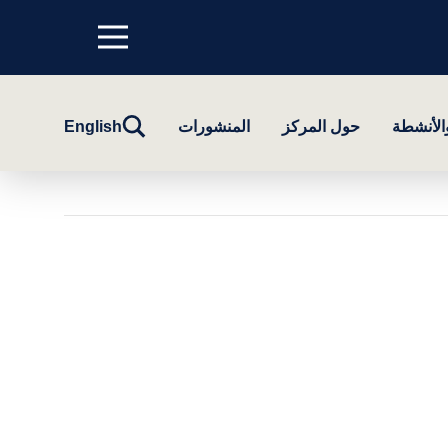
Menu
top
تبديل
والأنشطة
حول المركز
المنشورات
English
البحث