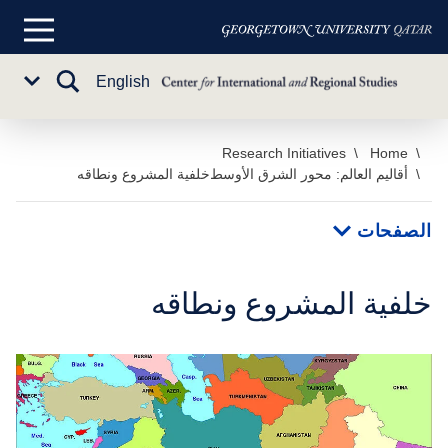
القائمة
الرئيسية
تبديل
English
Sub
البحث
Menu
خطي
Home
Research Initiatives
أقاليم العالم: محور الشرق الأوسط
خلفية المشروع ونطاقه
لى
لمحتوى
لرئيسي
الصفحات
خلفية المشروع ونطاقه