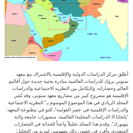
أطلق مركز الدراسات الدولية والإقليمية بالاشتراك مع معهد
ستوني بروك للدراسات العالمية مبادرة بحثية جديدة حول أقاليم
العالم وحضاراته. والتكامل بين النظرية الاجتماعية والدراسات
الإقليمية هو مشروع كبير من مشاريع معهد ستوني، وقد نُشر
المجلد الريادي في هذا الموضوع الموسوم بـ” النظرية الاجتماعية
والدراسات الإقليمية في عصر العولمة”، للتو في مطبوعة المعهد:
“بانجايا II: الدراسات المحلية/ العالمية، منشورات جامعة ولاية
نيويورك”. وقدم هذا المجلد تحليلاً واعداً للحداثة في الحضارات
المتعددة، وأفرد في غضون ذلك مفهومين لمزيد من التحليل: