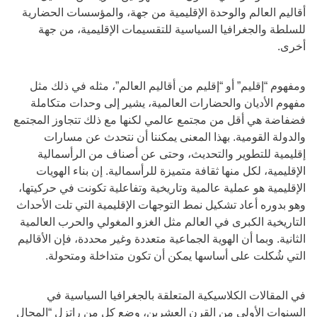
أقاليم العالم والوحدة الإقليمية من جهة، والمؤسسات الحضارية
للسلطة والجغرافيا السياسية للتقسيمات الإقليمية، من جهة
أخرى.
ومفهوم “إقليم” أو “إقليم من أقاليم العالم”، مثله في ذلك مثل
مفهوم الأديان والحضارات العالمية، يشير إلى وحدات متكاملة
فضفاضة هي أقل من مجتمع عالمي لكنها مع ذلك تتجاوز المجتمع
والدولة القومية. بهذا المعنى يمكننا أن نتحدث عن مسارات
إقليمية للتطوير والتحديث، وحتى عن أصناف من الرأسمالية
الإقليمية، لكل منها ثقافة متميزة للرأسمالية. إن بناء الهويات
الإقليمية هو عملية عالمية وتاريخية وتفاعلية تكونت في حركيتها،
وهو بدوره أعاد تشكيل نمط التوجهات الإقليمية التي تلت الأحداث
التاريخية الكبرى في العالم مثل الغزو المغولي والحرب العالمية
الثانية. وبما أن الهوية الجماعية متعددة وغير محددة، فإن الأقاليم
التي شُكلت على أساسها يمكن أن تكون متداخلة ومتحولة.
في المقالات الكلاسيكية المتعلقة بالجغرافيا السياسية في
السنوات الأولى من القرن العشرين، وضع كل من راتزل “المجال