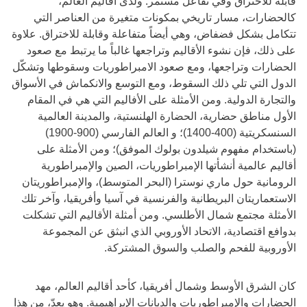
قابلة للاختراق وفي تفاعل مستمر. ولدى أقاليم العالم،
كالحضارات، مسار تاريخي بمكونات متغيرة من العناصر التي
تتكامل بشكل فضفاض، وهي أيضاً متفاعلة وقابلة للاختراق. علاوة
على ذلك، فإن نشوء الأقاليم وتراجعها غالباً ما يرتبط مع صعود
الحضارات وتراجعها، ومع صعود الامبراطوريات وسقوطها وتشكّل
الدول التي تلي ذلك السقوط، ومع التوسع والانكماش في الأسواق
والتجارة الدولية. ومن الأمثلة على الأفاليم التي هي في المقام
الأول مناطق حضارية، الحضارة الهلنستية، والمدينة العالمية
السنسكريتية (400-1400)؛ و العالم الفارسي (900-1900)
(باستخدام مفهوم شيلدون بولوك الموفق)؛ ومن الأمثلة على
أقاليم عالمية أنشأتها الإمبراطوريات، الصين والإمبراطورية
الرومانية حول ماري نوسترا (البحر المتوسط)، والإمبراطوريتان
الاستعماريتان البريطانية والفرنسية في آسيا وأفريقيا، وآخر تلك
الأمثلة مجتمع شمال الأطلسي. ومن أمثلة الأقاليم التي تشكلت
بدوافع اقتصادية، الاتحاد الأوروبي الذي انبثق عن المجموعة
الأوروبية للفحم والصلب والسوق المشتركة.
كان الشرق الأوسط وشمال أفريقيا، كأحد أقاليم العالم، مهد
الحضارات والإمبراطوريات والديانات الإبراهيمية. وهو يعدّ، من هذا