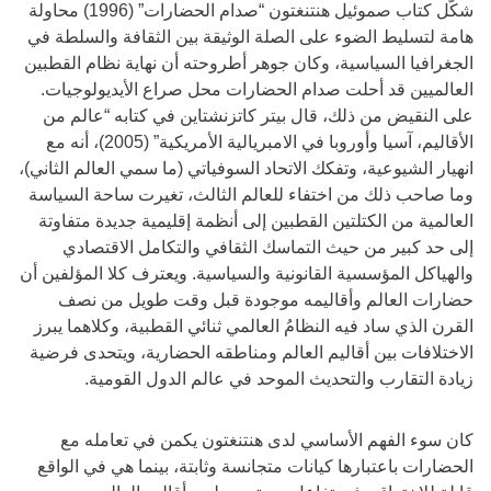
شكّل كتاب صموئيل هنتنغتون “صدام الحضارات” (1996) محاولة
هامة لتسليط الضوء على الصلة الوثيقة بين الثقافة والسلطة في
الجغرافيا السياسية، وكان جوهر أطروحته أن نهاية نظام القطبين
العالميين قد أحلت صدام الحضارات محل صراع الأيديولوجيات.
على النقيض من ذلك، قال بيتر كاتزنشتاين في كتابه “عالم من
الأقاليم، آسيا وأوروبا في الامبريالية الأمريكية” (2005)، أنه مع
انهيار الشيوعية، وتفكك الاتحاد السوفياتي (ما سمي العالم الثاني)،
وما صاحب ذلك من اختفاء للعالم الثالث، تغيرت ساحة السياسة
العالمية من الكتلتين القطبين إلى أنظمة إقليمية جديدة متفاوتة
إلى حد كبير من حيث التماسك الثقافي والتكامل الاقتصادي
والهياكل المؤسسية القانونية والسياسية. ويعترف كلا المؤلفين أن
حضارات العالم وأقاليمه موجودة قبل وقت طويل من نصف
القرن الذي ساد فيه النظامُ العالمي ثنائي القطبية، وكلاهما يبرز
الاختلافات بين أقاليم العالم ومناطقه الحضارية، ويتحدى فرضية
زيادة التقارب والتحديث الموحد في عالم الدول القومية.
كان سوء الفهم الأساسي لدى هنتنغتون يكمن في تعامله مع
الحضارات باعتبارها كيانات متجانسة وثابتة، بينما هي في الواقع