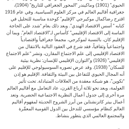
الحيوي” (1901) وماكيندر “المحور الجغرافي للتاريخ” (1904)،
جغرافية أقاليم العالم في مركز العلوم السياسية. وفي عام 1916
اقترح رضاكمال موكيرجي “الإقليم” كوحدة مناسبة للتحليل في
كتابه ” أسس الاقتصاد الهندي”. وبعد ذلك بعام “شدد على الحاجة
الماسة إلى الاقتصاد الإقليمي” كأساس لـ”الاقتصاد العام”. وبما أن
الإقليم كان، بالنسبة لموكرجي، مجمعاً جغرافياً واقتصادياً
واجتماعياً وثقافياً، فقد شرع في العقود التالية بالانتقال من
الاقتصاد الإقليمي إلى علم الاجتماع المقارن، ونشر “علم الاجتماع
الإقليمي” (1926) و”التوازن الإقليمي للإنسان: نظرية بيئية
للسكان” (1938). وقد عرض تصوره السوسيولوجي للإقليم على
أنه المجال الحيوي للتفاعل بين البيئة والثقافة. الإقليم هو إذن
“تكوين”، هو شبكة معقدة من العلاقات المتبادلة. تحت تأثير
العولمة، وبعد نحو ثلاثة أرباع القرن، عاد التعامل مع أقاليم العالم
مرة أخرى إلى جدول أعمال النظرية الاجتماعية الحضرية. وتعد
أعمال بيتر كاتزنشتاين من أبرز الشروح الحديثة لمفهوم أقاليم
العالم كنظام مؤسسي للتدخل بين الدول القومية المعمِّرة
والمجتمع العالمي الذي يتطور بنشاط.