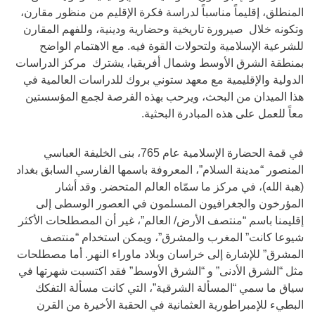
المنطلق، إقليماً مناسباً لدراسة فكرة الإقليم من منظور مقارن،
وتكونه خلال صيرورة تاريخية وحضارية ودينية، وللفهم المقارن
للشرعية الإسلامية ولتحولات القوة فيه. مع الاهتمام الواضح
بمنطقة الشرق الأوسط وشمال أفريقيا، يشترك مركز الدراسات
الدولية والإقليمية مع معهد ستوني بروك للدراسات العالمية في
هذا الميدان من البحث، ويرحب بهذه الفرصة لجمع المؤسستين
معاً للعمل على هذه المبادرة البحثية.
في قمة الحضارة الإسلامية عام 765، بنى الخليفة العباسي
المنصور “مدينة السلام”، المعروفة باسمها الفارسي السابق بغداد
(هبة الله)، في مركز ما سمّاه العالم المتحضر. وقد أشار
المؤرخون والجغرافيون المسلمون في العصور الوسطى إلى
إقليمنا باسم “منتصف الأرض/ العالم”، غير أن المصطلحات الأكثر
شيوعا كانت” المغرب والمشرق”، ويمكن استخدام “منتصف
المشرق” للإشارة إلى خراسان وبلاد ماوراء النهر. أما مصطلحات
مثل “الشرق الأدنى” و “الشرق الأوسط” فقد اكتسبت شهرتها في
سياق ما سمي “المسألة الشرقية”، التي كانت مسألة التفكك
البطيء للإمبراطورية العثمانية في الحقبة الأخيرة من القرن