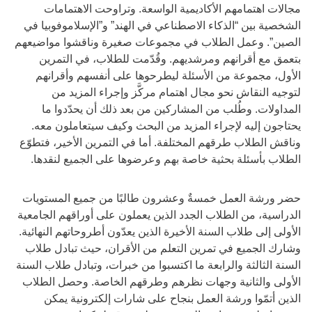
مجالات اهتمامهم الأكاديمية الواسعة. وتراوحت الاهتمامات
الشخصية بين “الذكاء الاصطناعي في الهند” و”الإسلاموفوبيا في
الصين”. وعمل الطلاب في مجموعات صغيرة وناقشوا مواضيعهم
بتعمق مع أقرانهم ومرشديهم. وقُدّمت للطلاب، في التمرين
الأول، مجموعة من الأسئلة ليطرحوها على أنفسهم وأقرانهم
لتوجيه النقاش نحو مجال اهتمام مركَّز وإجراء المزيد من
المداولات. وطُلب من المشاركين من بعد ذلك أن يحدّدوا ما
يحتاجون إليه لإجراء المزيد من البحث وكيف سيتعاملون معه.
وناقش الطلاب طرقهم المختلفة. أما في التمرين الأخير، فتطوّع
الطلاب بأسئلة بحثية خاصة بهم وعرضوها على الجميع لنقدها.
حضر ورشة العمل خمسةٌ وعشرون طالبًا من جميع المستويات
الدراسية، من الطلاب الجدد الذين يعملون على أوراقهم الجامعية
الأولى إلى طلاب السنة الأخيرة الذين يعدّون أطروحاتهم النهائية.
وشارك الجميع في تمرين التعلم من الأقران، حيث تبادل طلاب
السنة الثالثة والرابعة ما اكتسبوا من خبرات، وتبادل طلاب السنة
الأولى والثانية وجهات نظرهم وطرقهم الخاصة. وحصل الطلاب
الذين أتمّوا ورشة العمل بنجاح على شارات إلكترونية يمكن