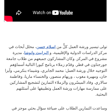
تولى تيسير ورشة العمل كلٌّ من
إسلام حسن
، محلل أبحاث في
مركز الدراسات الدولية والإقليمية، و
إليزابيث وانوشا
، مديرة
مشروع في المركز. وكان المشاركون جميعهم من طلاب جامعة
جورجتاون في قطر. وقدّم زملاء برنامج كيورا التالية أسماؤهم
التوجيه خلال ورشة العمل: محمد الجابري، وشيماء بنكرمي، وآيزا
خان، ومهيرة مغوب ، وريهام منصور، والخنساء ماريا، وفاطمة
سالاري. وقاد الميسّرون والزملاء التمارينَ لتشجيع المشاركين
على ممارسة مهارات ورشة العمل وتطبيقها على أسئلتهم
البحثية.
وساعدت التمارين الطلاب على صياغة سؤال بحثي موجز في