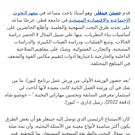
قدم
جستن جينغلر
، وهو أستاذ باحث مساعد في
معهد البحوث
الاجتماعية والاقتصادية المسحية
في جامعة قطر، عرضًا ساعد
على تحديد طرق البحث المنهجية والعلمية. وأطلع الحاضرين على
أساسيات بناء النظريات، منها على سبيل المثال لا الحصر دراسة
الحالات، وتتبع العمليات، ودراسة العينات الكبيرة، والدراسات
المسحية، والتجارب العشوائية. وشدّد على مفاهيم الصلاحية
الداخلية والخارجية باعتبارها أدوات لتقييم مكامن القوة والضعف
في المناهج المختلفة.
“بعد حضور الورشة الأولى من ورش عمل برنامج كيورا، ما من
شك في أن ورشة العمل الثانية كانت مفيدة لأنها أتاحت لي
استثمار معرفتي السابقة وتحسين مهاراتي البحثية.” – خوشبو شاه
(دفعة 2022)، زميل إداري – كيورا.
كان الاستنتاج الرئيسي الذي توصل إليه جينغلر هو أن بعض الطرق
يكون أكثر مناسبة لأنواع معينة من الأسئلة البحثية، وأن ثمة صلة
بين سؤال البحث والطريقة المنهجية المستعان بها للتحقيق فيه.