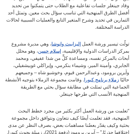
وقاد جينغلر جلسات تفاعلية مع الطلاب حتى يتمكنوا من تحديد
أفضل الطرق المنهجية التي تناسب سؤال بحث معين. وتمثل أحد
التمارين في تحديد وشرح المتغير التابع والعمليات السببية لحالات
الدراسة المختلفة.
تولّت تيسير ورشة العمل​​​​​
إليزابيث وانوشا
، وهي مديرة مشروع
بمركز الدراسات الدولية والإقليمية،​​​
إسلام حسن
، وهو محلل
أبحاث بالمركز نفسه، ومساعدة كلٍّ من شذا عفيفي، ومحمد
الجابري، وأمينة المير، وشيماء بنكرمي، وإيراكلي غوبيشفيلي،
وآيرين برومود، وعبدالرحمن قيوم، وخوشبو شاه – وجميعهم
حاليًا
زملاء برنامج كيورا
. وقامت مجموعة الزملاء بتوجيه الأنشطة
الجماعية التي تمثلت في مطابقة سؤال بحثي مع الطريقة
المنهجية الأنسب التي طرحها جينغلر.
“تعلمت من ورشة العمل أكثر بكثير من مجرد خطط البحث
المنهجية، فقد تعلمت أيضًا كيف نتعاون ونتوافق داخل مجموعة
بحثية وكيف يقدّر بعضُنا مساهمات بعض، بصرف النظر عن مدى
اختلافها جذريًا.” – آيرين برومود (دفعة 2021)، زميلة بحوث كيورا.