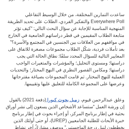
ساعدت التمارين المختلفة، من خلال الوسيط التفاعلي
Everywhere Poll والتفكير ​الفردي، الطلابَ على تحديد الطريقة
المنهجية المناسبة للإجابة عن سؤال البحث التالي: “كيف تؤثر
متابعة الطلاب المقيمين في قطر دراساتهم الجامعية في الخارج
في مواقفهم من العلاقات بين الجنسين في المجتمع والأسرة؟”
بعد تأملات فردية، شكّل الطلاب مجموعات مصغرة للاتفاق على
المعايير التالية للسؤال المحدد سلفًا: نطاق الحالة التي يجب
دراستها؛ ومستوى التحليل؛ والمؤشرات والمتغيرات الواجب
دراستها؛ ومكامن القصور النظري في النهج المختار؛ والتحديات
العملية للنهج المختار. ثم قامت المجموعات بصياغة مقترحاتها
وعرضها على المجموعة الكاملة للتعليق عليها وتقييمها.
وعلق عبدالرحمن قيوم،
زميل بحوث كيورا
(دفعة 2021) بالقول
إن ورشة العمل “ستساعد الأشخاص الذين يسعون إلى نشر أوراق
بحثية في إطار برنامج المركز، أو إجراء بحوث في إطار برنامج
خبرة الأبحاث للطلبة الجامعيين (UREP)، أو حتى أولئك الذين
يخططون لنيل درجة الماجستير.” ووصف مشاركٌ آخر نشاط