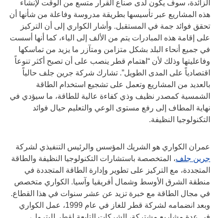
الزائدة، سوف يكون لدى صناع القرار متسع من الوقت لإنشاء
هذه المشاريع عبر تأسيسها بطريقة مدروسة وفاعلة من شأنها أن
تحقق فوائد جمة في المستقبل. وأشار الكواري إلى أن التركيز
على إقامة هذه المبادرات يتم من الألف إلى الياء، كما أنها أسست
في جميع أنحاء البلد بشكل متزامن ومتآزر ما يزيد من تماسكها
وفاعليتها وذلك لأن “اهتمام قطر ينصب على أن تصبح أكثر تنوعاً
اقتصادياً على المدى الطويل”. تشارك شركة جرين جلف حالياً
بالعديد من المشاريع وتعمل على تشجيع استخدام الطاقة
الشمسية كمصدر نظيف وذي كفاءة عالية للطاقة، ما سيؤدي في
نهاية المطاف إلى رفع مستوى الوعي والتعليم حيال فوائد
التكنولوجيا النظيفة.
عمران الكواري هو الشريك المؤسس والرئيس التنفيذي لشركة
جرين جلف
، المتخصصة باستشارات التكنولوجيا النظيفة والطاقة
المتجددة، مع التركيز على تطوير وإدارة الطاقة المتجددة في
منطقة الشرق الأوسط وشمال أفريقيا وآسيا. الكواري متخصص
في مجال الطاقة مع خبرة تزيد عن عشر سنوات في هذا القطاع.
وبعد انضمامه لشركة قطر للغاز في عام 1999، عمل الكواري
في عدة مشاريع مشتركة، الشركات التابعة لقطر للبترول،