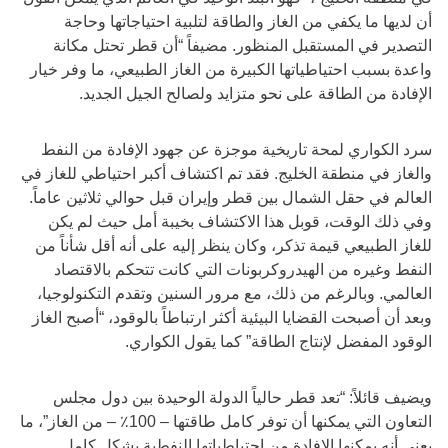
أن لديها ما يكفي من الغاز والطاقة لتلبية احتياجاتها وحاجة
التصدير في المستقبل المنظور. مضيفاً “أن قطر تحتل مكانة
واعدة بسبب احتياطياتها الكبيرة من الغاز الطبيعي، ما وفر خيار
الإفادة من الطاقة على نحو متزايد ولصالح الجيل الجديد.
سرد الكواري لمحة تاريخية موجزة عن جهود الإفادة من النفط
والغاز في منطقة الخليج. فقد تم اكتشاف أكبر احتياطي للغاز في
العالم في حقل الشمال بين قطر وإيران قبل حوالي ثلاثين عاماً.
وفي ذلك الوقت، قوبل هذا الاكتشاف بخيبة أمل حيث لم يكن
للغاز الطبيعي قيمة تذكر، وكان ينظر إليه على أنه أقل شأناً من
النفط وغيره من الهيدروكربونات التي كانت تتحكم بالاقتصاد
العالمي. وبالرغم من ذلك، مع مرور السنين وتقدم التكنولوجيا،
وبعد أن أصبحت القضايا البيئية أكثر ارتباطاً بالوقود، “أصبح الغاز
الوقود المفضل لإنتاج الطاقة” كما يقول الكواري.
ويضيف قائلاً: “تعد قطر حالياً الدولة الوحيدة بين دول مجلس
التعاون التي يمكنها أن توفر كامل طاقتها – 100٪ – من الغاز”، ما
يعني أنه يمكنها الإفادة من احتياطياتها النفطية بشكل كامل