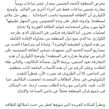
تتعرض المنطقة لأشعة الشمس بمعدل عشر ساعات يومياً
مقارنة بخمس ساعات فقط في أجزاء أخرى من العالم . وأوضح
الكواري أن “الطاقة الشمسية تناسب احتياجاتنا … وهي حل ملائم
لمنطقتنا، ولدولة قطر على وجه الخصوص، ومن السهل تطبيقها”
لأنها مورد يمكن استخدامه لتوليد الطاقة الفورية ولا تحتاج
لعمليات تخزين. أما المفارقة فتكمن في التساؤل الذي طرحه
الكواري: ما الذي منع دول المنطقة من محاولة الإفادة الكاملة
من هذه الموارد الطبيعية الوفيرة؟، ولماذا لم يتم إنشاء العديد من
مشاريع البنية التحتية التي تستهدف تسخير الطاقة الشمسية على
الرغم من توفرها بغزارة في المنطقة؟ وأوضح الكواري أن هذه
المفارقة تعود لسببين، يرتبط الأول بمسألة التكاليف، والثاني بقلة
الطلب. وعلى الرغم من أن هذه الأسباب المانعة كانت منطقية
في الماضي، إلا أن الظروف قد تغيرت الآن. فنظراً للتقدم
التكنولوجي في مجال الطاقات المتجددة، انخفضت التكاليف عما
كانت عليه، بالتزامن مع زيادة الطلب بسبب ازدياد عدد السكان
في جميع بلدان المنطقة فضلاً عن تنامي الصناعة والإنتاج.
ونظراً للمكانة الفريدة التي تتبوؤها قطر من حيث امتلاكها للطاقة