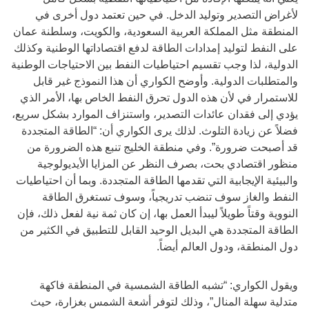
لأغراض التصدير وتوليد الدخل. في حين تعتمد دول أخرى في
المنطقة مثل المملكة العربية السعودية، والكويت، وسلطنة عمان
على النفط لتوليد إمدادات الطاقة لدفع اقتصاداتها الوطنية وكذلك
الدولية، لذا وجب تقسيم احتياطيات النفط بين الاحتياجات الوطنية
والمتطلبات الدولية. وأوضح الكواري أن هذا النموذج غير قابل
للاستمرار في لأن هذه الدول تحرق النفط الخاص بها، الأمر الذي
يؤدي إلى فقدان عائدات التصدير، واستنزاف الموارد بشكل سريع،
فضلاً عن زيادة التلوث. لذلك يرى الكواري أن: “الطاقة المتجددة
قد أصبحت ضرورة”. وفي منطقة الخليج تنبع هذه الضرورة من
منظور اقتصادي بحت، بصرف النظر عن المزايا الأيديولوجية
والبيئية الإيجابية التي تقدمها الطاقة المتجددة. وبما أن احتياطيات
النفط والغاز سوف تنضب تدريجياً، وسوف تستغرق الطاقة
النووية وقتاً طويلاً ليبدأ العمل بها، إن كان ثمة نية لفعل ذلك، فإن
الطاقة المتجددة هي البديل الوحيد القابل للتطبيق في الكثير من
دول المنطقة، ودول العالم أيضاً.
ويقول الكواري: “تشبه الطاقة الشمسية في المنطقة فاكهة
متدلية سهلة المنال”، وذلك لتوفر أشعة الشمس بغزارة، حيث