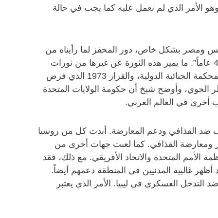
هو الأمر الذي لم نعمل عليه كما يجب في حالة
قول شيخ “لعبت تونس ومصر بشكل خاص، دور المحفز لما رأيناه من
شجاعة منقطعة النظير أبداها الليبيون عندما تمكنوا من الإطاحة بحكم معمر القذافي الاستبدادي الذي استمر لمدة 41 عاماً”. ما يميز هذه الثورة عن غيرها من ثورات
الدول المجاورة أنها تمتعت بتأييد المجتمع الدولي من خلال قرار الأمم المتحدة رقم 1970، الذي أحال القذافي إلى المحكمة الجنائية الدولية، والقرار 1973 الذي فرض
ظر الجوي، وأوضح شيخ أن حكومة الولايات المتحدة
 أخرى في العالم العربي.
لف ضد القذافي ودعم المعارضة. أبدت كل من روسيا
ار ومعارضة القذافي. كما لعبت جهات أخرى من
ة الأمم المتحدة والاتحاد الأفريقي. مع ذلك، فقد
ظهر غالبية المدنيين في المنطقة دعمهم أيضاً.
 التدخل العسكري في ليبيا. الأمر الذي يعتبر