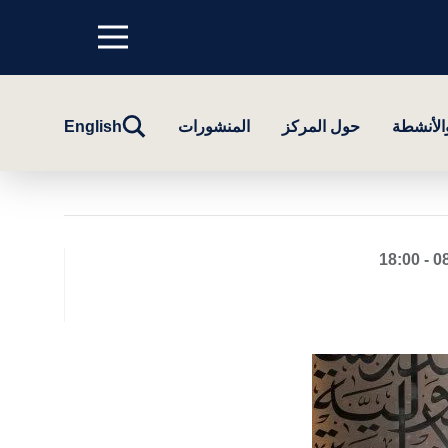
Menu
top
تبديل
والأنشطة
حول المركز
المنشورات
English
البحث