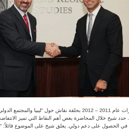
بدأ مركز الدراسات الدولية والإقليمية سلسلة محاضرات عام 2011 – 2012
مدير مركز بروكينغز الدوحة، بتاريخ 13 سبتمبر 2011. حدد شيخ خلال المحاضرة بعض أهم النق
في الحصول على دعم دولي. يعلق شيخ على الموضوع قائلاً: “ي