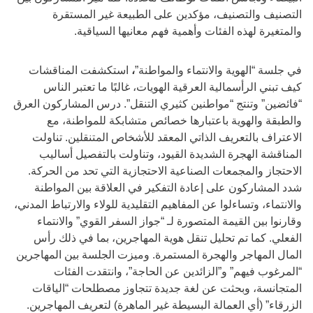
التصنيف والتصنيف، مؤكدين على الطبيعة غير المستقرة
والمتغيرة لهذه الفئات وأهمية فهم معانيها السياقية.
في جلسة “الهوية والانتماء والمواطنة”
،
استكشفت المناقشات
كيف تبني الرأسمالية العرقية الهويات، غالبًا ما تعتبر الناس
“فائضين” وتنتج “مواطنين كثيري التنقل”. درس المشاركون العرق
والطبقة والهوية باعتبارها خصائص متشابكة للمواطنة، مع
الاعتراف بالتعريف الذاتي المعقد للأشخاص المتنقلين. تناولت
المناقشة الهجرة الشديدة القيود، وتناولت بالتفصيل أساليب
الاحتجاز والمجمعات الصناعية الاحتجازية التي تحد من الحركة.
شدد المشاركون على إعادة التفكير في العلاقة بين المواطنة
والانتماء، وتساءلوا عن المفاهيم التقليدية للولاء والارتباط المدني،
وقارنوا بين القيمة المتصورة لـ “جواز السفر القوي” والانتماء
الفعلي. كما تم تحليل تنقل هوية المهاجرين، بما في ذلك رأس
المال المهاجر والهجرة المستمرة. وميزت الجلسة بين المهاجرين
“المرغوب فيهم” و”الزائدين عن الحاجة”، وانتقدت الفئات
المتجانسة، وبحثت عن لغة جديدة تتجاوز مصطلحات “الياقات
الزرقاء” (أي العمالة البسيطة غير الماهرة) لتعريف المهاجرين.