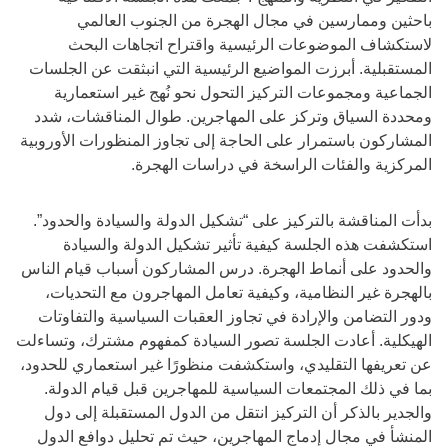
باحثين وممارسين في مجال الهجرة من الجنوب العالمي
لاستكشاف الموضوعات الرئيسية واقتراح اتجاهات البحث
المستقبلية. أبرزت المواضيع الرئيسية التي انبثقت عن الجلسات
الجماعية ومجموعات التركيز التحول نحو نُهج غير استعمارية
ومحددة السياق وتركز على المهاجرين. طوال المناقشات، شدد
المشاركون باستمرار على الحاجة إلى تجاوز المنظورات الأوروبية
المركزية والفئات الراسخة في دراسات الهجرة.
بدأت المناقشة بالتركيز على “تشكيل الدولة والسيادة والحدود”.
استكشفت هذه الجلسة كيفية تأثير تشكيل الدولة والسيادة
والحدود على أنماط الهجرة. درس المشاركون أسباب قيام الناس
بالهجرة غير النظامية، وكيفية تعامل المهاجرون مع التحديات،
ودور التضامن والإرادة في تجاوز العقبات السياسية والتفاوتات
الهيكلية. أعادت الجلسة تصور السيادة كمفهوم مشترك، وتساءلت
عن تعريفها التقليدي، واستكشفت منظورًا غير استعماري للحدود،
بما في ذلك المجتمعات السياسية للمهاجرين قبل قيام الدولة.
والجدير بالذكر أن التركيز انتقل من الدول المستقبلة إلى دول
المنشأ في مجال إدماج المهاجرين، حيث تم تحليل دوافع الدول