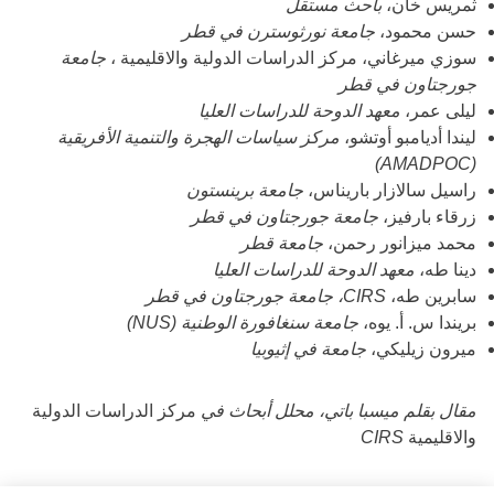
ثمريس خان،
باحث مستقل
حسن محمود،
جامعة نورثوسترن في قطر
سوزي ميرغاني، مركز الدراسات الدولية والاقليمية ،
جامعة
جورجتاون في قطر
ليلى عمر،
معهد الدوحة للدراسات العليا
ليندا أديامبو أوتشو،
مركز سياسات الهجرة والتنمية الأفريقية
(AMADPOC)
راسيل سالازار باريناس،
جامعة برينستون
زرقاء بارفيز،
جامعة جورجتاون في قطر
محمد ميزانور رحمن،
جامعة قطر
دينا طه،
معهد الدوحة للدراسات العليا
سابرين طه،
CIRS، جامعة جورجتاون في قطر
بريندا س. أ. يوه،
جامعة سنغافورة الوطنية (NUS)
ميرون زيليكي،
جامعة في إثيوبيا
مقال بقلم ميسبا باتي، محلل أبحاث في
مركز الدراسات الدولية
والاقليمية
CIRS