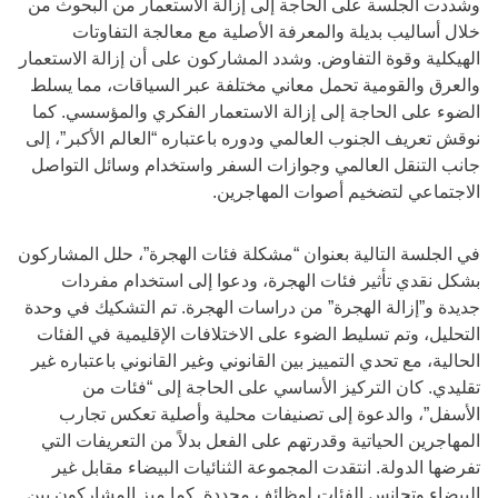
وشددت الجلسة على الحاجة إلى إزالة الاستعمار من البحوث من
خلال أساليب بديلة والمعرفة الأصلية مع معالجة التفاوتات
الهيكلية وقوة التفاوض. وشدد المشاركون على أن إزالة الاستعمار
والعرق والقومية تحمل معاني مختلفة عبر السياقات، مما يسلط
الضوء على الحاجة إلى إزالة الاستعمار الفكري والمؤسسي. كما
نوقش تعريف الجنوب العالمي ودوره باعتباره “العالم الأكبر”، إلى
جانب التنقل العالمي وجوازات السفر واستخدام وسائل التواصل
الاجتماعي لتضخيم أصوات المهاجرين.
في الجلسة التالية بعنوان “مشكلة فئات الهجرة”، حلل المشاركون
بشكل نقدي تأثير فئات الهجرة، ودعوا إلى استخدام مفردات
جديدة و”إزالة الهجرة” من دراسات الهجرة. تم التشكيك في وحدة
التحليل، وتم تسليط الضوء على الاختلافات الإقليمية في الفئات
الحالية، مع تحدي التمييز بين القانوني وغير القانوني باعتباره غير
تقليدي. كان التركيز الأساسي على الحاجة إلى “فئات من
الأسفل”، والدعوة إلى تصنيفات محلية وأصلية تعكس تجارب
المهاجرين الحياتية وقدرتهم على الفعل بدلاً من التعريفات التي
تفرضها الدولة. انتقدت المجموعة الثنائيات البيضاء مقابل غير
البيضاء وتجانس الفئات لوظائف محددة. كما ميز المشاركون بين