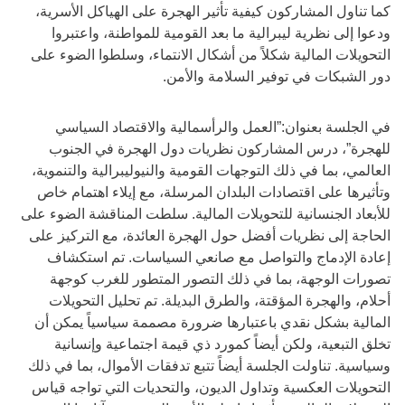
كما تناول المشاركون كيفية تأثير الهجرة على الهياكل الأسرية،
ودعوا إلى نظرية ليبرالية ما بعد القومية للمواطنة، واعتبروا
التحويلات المالية شكلاً من أشكال الانتماء، وسلطوا الضوء على
دور الشبكات في توفير السلامة والأمن.
في الجلسة بعنوان:”العمل والرأسمالية والاقتصاد السياسي
للهجرة”، درس المشاركون نظريات دول الهجرة في الجنوب
العالمي، بما في ذلك التوجهات القومية والنيوليبرالية والتنموية،
وتأثيرها على اقتصادات البلدان المرسلة، مع إيلاء اهتمام خاص
للأبعاد الجنسانية للتحويلات المالية. سلطت المناقشة الضوء على
الحاجة إلى نظريات أفضل حول الهجرة العائدة، مع التركيز على
إعادة الإدماج والتواصل مع صانعي السياسات. تم استكشاف
تصورات الوجهة، بما في ذلك التصور المتطور للغرب كوجهة
أحلام، والهجرة المؤقتة، والطرق البديلة. تم تحليل التحويلات
المالية بشكل نقدي باعتبارها ضرورة مصممة سياسياً يمكن أن
تخلق التبعية، ولكن أيضاً كمورد ذي قيمة اجتماعية وإنسانية
وسياسية. تناولت الجلسة أيضاً تتبع تدفقات الأموال، بما في ذلك
التحويلات العكسية وتداول الديون، والتحديات التي تواجه قياس