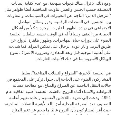
ومع ذلك، لا تزال هناك فجوات منهجية، مع عدم كفاية البيانات
المصنفة حسب الجنس والعمر. تناولت المناقشة أيضًا ظواهر مثل
“الترحيل الذاتي” الناجم عن التغييرات في السياسات، والتفاوتات
بين الجنسين في المنصات الرقمية، ودور وسائل التواصل
الاجتماعي في زيادة الظهور. اعتُبرت الهجرة شكلاً من أشكال
الحماية من العنف وسياقاً له في الوقت نفسه. سلطت الجلسة
الضوء على دورات حياة المهاجرات، وظهور ظاهرة الزواج عن
طريق البريد، وآثار عودة الرجال على تمكين المرأة. كما شددت
على أهمية التوجيه قبل وبعد المغادرة وضرورة الاعتراف بتنوع
الهياكل الأسرية، بما في ذلك الأمهات العازبات.
في الجلسة الأخيرة، “الصراع والتنقلات المناخية”، سلط
المشاركون الضوء على الحاجة إلى حلول تركز على المجتمع في
حالات التنقل الناجمة عن الصراع والمناخ، مع معالجة مسألة
المواطنة والانتماء أثناء النزوح. ناقشت الجلسة أهمية اتفاقية عام
1951، ودعت إلى تعريف اللاجئين لأنفسهم وإعادة تقييم أنظمة
التصنيف. تعد المعرفة المحلية أمرًا بالغ الأهمية للتنقلات المناخية،
حيث أقر المشاركون بأن النزوح غالبًا ما ينجم عن تغير المناخ