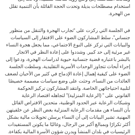
استخدام مصطلحات بديلة وتحدت الحجة القائلة بأن التنمية تقلل
من الهجرة.
في الجلسة التي ركزت على “تجارب الهجرة والتنقل من منظور
جنساني”، سلط المشاركون الضوء على الافتقار إلى السياسات
والبيانات التي تركز على النوع الاجتماعي، مما يجعل هجرة النساء
غير مرئية إلى حد كبير. وشددوا على إعادة النظر في الاتجار
بالبشر باعتباره قضية جنسانية حيوية لدراسات الهجرة، ودعوا إلى
إجراء أبحاث تتجاوز الوحدات الأسرية التقليدية. وسلطت الجلسة
الضوء على كيفية إهمال إعادة الإدماج في كثير من الأحيان لضعف
العائدات من النساء، وحثت على وضع سياسات مصممة خصيصًا
لتلبية احتياجاتهن الخاصة. وانتقد المشاركون تركيز الحوكمة
القانوني على ” (الرعاية المنزلية)” لتجاهله اقتصاد الرعاية
وشبكات الرعاية عبر الحدود الوطنية، متحدين الافتراض القائل
بأن النساء هن مقدمات الرعاية المنزلية بغض النظر عن خلفيتهن
المهنية. تشير البيانات إلى أن النساء يرسلن تحويلات مالية بشكل
أكثر تكرارًا وبمبالغ أكبر من الرجال، وغالبًا ما يكونن المستفيدات
الرئيسيات في بلدان المنشأ ويدرن شؤون الأسرة المالية بكفاءة.