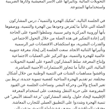
التحويلات المالية .وتأثيراتها على الأسر المعيشية وآثارها الضريبية
واستخداماتها المتنوعة.
في الجلسة التالية، “تفكيك الهجرة والتنمية”
،
درس المشاركون
الصلة التي غالباً ما يُفترض وجودها بين الهجرة والتنمية، ووصفوها
بأنها أوروبية المركزية وغير سببية. وسلطوا الضوء على الحاجة
إلى إعادة التفكير في هذه الصلة من خلال التحول الاجتماعي
والقدرات البشرية، مع استكشاف الاقتصادات غير الرسمية
وتأثيراتها الثنائية الاتجاه. سعت الجلسة إلى إيجاد معرفة جنوبية
عالمية للهجرة والتنمية، مع التركيز على العمليات الاجتماعية
وإنتاج المعرفة. سلط المشاركون الضوء على أهمية التحويلات
المالية، التي غالباً ما تتجاوز الاستثمارات الأجنبية المباشرة،
وناقشوا مساهمات الشتات في التنمية الوطنية من خلال أشكال
مختلفة. تم تقديم الهجرة المناخية كقضية تنموية جديدة، تربط بين
تغير المناخ والأمن وحركة البشر. وتساءلت الجلسة عن القيود
المفروضة على حرية التنقل وشجعت على استخدام المعرفة
الإقليمية لإيجاد حلول. وانتقد المشاركون “نزعة المنقذ الأبيض” في
تنمية الهجرة وشددوا على التطبيق العملي للتجارب المعاشة.
وهدفت المناقشة إلى وضع رؤية شاملة للتنمية، ودعت إلى