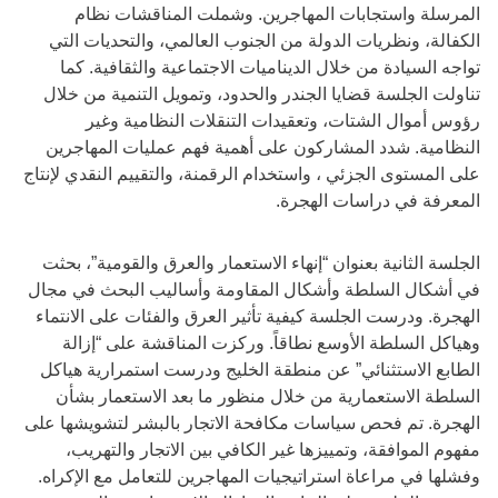
المرسلة واستجابات المهاجرين. وشملت المناقشات نظام
الكفالة، ونظريات الدولة من الجنوب العالمي، والتحديات التي
تواجه السيادة من خلال الديناميات الاجتماعية والثقافية. كما
تناولت الجلسة قضايا الجندر والحدود، وتمويل التنمية من خلال
رؤوس أموال الشتات، وتعقيدات التنقلات النظامية وغير
النظامية. شدد المشاركون على أهمية فهم عمليات المهاجرين
على المستوى الجزئي ، واستخدام الرقمنة، والتقييم النقدي لإنتاج
المعرفة في دراسات الهجرة.
الجلسة الثانية بعنوان “إنهاء الاستعمار والعرق والقومية”، بحثت
في أشكال السلطة وأشكال المقاومة وأساليب البحث في مجال
الهجرة. ودرست الجلسة كيفية تأثير العرق والفئات على الانتماء
وهياكل السلطة الأوسع نطاقاً. وركزت المناقشة على “إزالة
الطابع الاستثنائي” عن منطقة الخليج ودرست استمرارية هياكل
السلطة الاستعمارية من خلال منظور ما بعد الاستعمار بشأن
الهجرة. تم فحص سياسات مكافحة الاتجار بالبشر لتشويشها على
مفهوم الموافقة، وتمييزها غير الكافي بين الاتجار والتهريب،
وفشلها في مراعاة استراتيجيات المهاجرين للتعامل مع الإكراه.