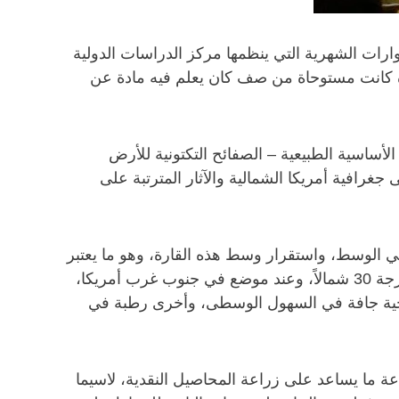
ت الشهرية التي ينظمها مركز الدراسات الدولية
ضرة كانت مستوحاة من صف كان يعلم فيه مادة عن
أساسية الطبيعية – الصفائح التكتونية للأرض
جغرافية أمريكا الشمالية والآثار المترتبة على
 الوسط، واستقرار وسط هذه القارة، وهو ما يعتبر
موطن الولايات المتحدة، التي تمتد بين درجتي عرض 30 و 50 شمالاً. وتنتج القوى الجوية ظروفاً بالغة الجفاف عند درجة 30 شمالاً، وعند موضع في جنوب غرب أمريكا،
مناخية جافة في السهول الوسطى، وأخرى رطبة في
ة ما يساعد على زراعة المحاصيل النقدية، لاسيما