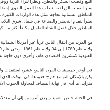
التبغ وقصب السكر والقطن. ونظراً لثراء التربة و
سير العملية الزراعية. تطلب هذا العمل اليدوي إحضار
المناطق الشمالية بحاجة لمثل هذه الواردات الكبيرة 
نظراً لتقدم التحضر والصناعة في شمال شرق البلاد،
المناطق خلال فصل الشتاء الطويل مكلفاً أكثر من ك
العبودية كمشروع اقتصادي هام، وأخرى دون حاجة تذكر
في أوخر خمسينيات القرن التاسع عشر، استنفذت ولاي
يكن بالإمكان التوسع خارج حدودها. في الوقت الذي ا
متزايد. ما أدى في نهاية المطاف لمحاولة الجنوب الا
في الختام خلص العميد ريردن أندرسن إلى أن معدلات ه