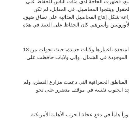
اسع، فظهرت الحاجة لدى مئات الناس للحفاظ على
الحقول وينتجوا المحاصيل. في المقابل، لم تكن
زراعة شكل إنتاج المحاصيل الغذائية على نطاق ضيق.
لأوروبيين وأسرهم. كان الحفاظ على العبيد في هذه
مع المزيد من انتقال الناس غرباً عبر أمريكا الشمالية، زادت المقاطعات التي تقدمت بطلبات للانضمام إلى الولايات المتحدة باعتبارها ولايات جديدة، حيث تحولت من 13
 الموجودة في الجنوب وتلك الموجودة في الشمال، وإلى ولايات حافظت على
المناطق الجغرافية التي دعمت مزارع القطن، ولم
”، وجد الجنوب نفسه في موقف متضرر على نحو
ً هاماً في دفع عجلة الحرب الأهلية الأمريكية.