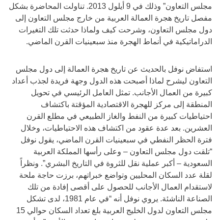
مجلس التعاون” وذلك في 9 أيلول 2013. تناولت المحاضرة بشكل
مفصل تاريخ هجرة العمالة العربية من خارج مجلس التعاون إلى
دول مجلس التعاون، وشرحت كيف ولماذا حدثت تلك التغيرات
الدراماتيكية في أنماط الهجرة منذ سبعينيات القرن الماضي.
استفاض نوفل بالحديث عن تاريخ هجرة العمالة إلى دول مجلس
التعاون ليشرح لماذا أصبحت هذه الدول وجهة فريدة لجذب أعداد
كبيرة من العمال الأجانب. تمثل العامل الرئيسي في تحويل
المنطقة إلى مركز للهجرة الاقتصادية المؤقتة باكتشاف
احتياطيات كبيرة من النفط والغاز الطبيعي في مطلع القرن
العشرين. بعد عدة عقود من اكتشاف هذه الاحتياطيات، وخلال
فترة الحظر النفطي في سبعينيات القرن الماضي، يقول نوفل
“تلقت دول مجلس التعاون – وعلى رأسها المملكة العربية
السعودية – أكبر عملية نقل للثروة في التاريخ البشري”. ونظراً
لقلة عدد السكان المحليين وتواضع خبراتهم، برزت حاجة ملحة
لاستقدام العمال الأجانب للحصول على أقصى إفادة من تلك
الصناعة الناشئة. يروي نوفل أنه “في عام 1981، لدى تشكل
مجلس التعاون لدول الخليج العربية بلغ تعداد السكان حوالي 15