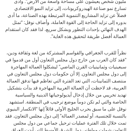
مليون شخص يعيشون على مساحة واسعة من الأرض”. وأدى
تسارع نمو صناعة الهيدروكربونات، إلى تزايد النمو الاقتصادي
فضلاً عن تزايد المشاريع التنموية المرتبطة بهذه الصناعة، ما أدى
بدوره إلى تزايد الحاجة إلى القوة العاملة، وأضاف نوفل: “تمثل
الهدف النهائي بإحداث التطور وبشكل سريع، لذا فقد كان استقدام
العمالة أفضل طريقة لتحقيق هذه الغاية”.
نظراً للقرب الجغرافي والقواسم المشتركة من لغة وثقافة ودين،
“فقد كان العرب من خارج دول مجلس التعاون أول من قدموا في
سبعينيات وثمانينيات القرن الماضي” ليشكلوا العمالة المهاجرة
إلى دول مجلس التعاون. إلا أن حكومات دول مجلس التعاون في
منتصف الثمانينات، التي تعد الفترة التي تعاظم فيها تدفق العمالة
العربية، قد لاحظت أن العمالة العربية المهاجرة قد بدأت بتشكيل
تهديد تخريبي من خلال إدخال أيديولوجياتها الدينية والسياسية
الخاصة والتي لم تكن دوماً موضع ترحيب في المنطقة. استشهد
نوفل على ما سبق بحرب الخليج الأولى قائلاً إنها “الانكسار البنيوي
بالنسبة للجنسية، أو لمصدر العمالة” إلى دول مجلس التعاون. فقد
تمت خلال تلك الفترة عمليات ترحيل جماعي من دول مجلس
التعاون شملت مواطني دول الشرق الأوسط التي أيدت العراق.