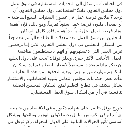
في الختام، أشار نوفل إلى التحديات المستقبلية في سوق عمل
دول مجلس التعاون قائلاً: “استطاعت دول مجلس التعاون أن
توجد 7 ملايين فرصة عمل في غضون السنوات السبع الماضية –
أي بمعدل مليون فرصة عمل سنوياً تقريباً. ومع ذلك، فإن أهمية
إيجاد فرص العمل تحل ثانياً بعد أهمية إفادة كامل السكان
المحليين من سوق العمل. تعد معدلات البطالة حالياً مرتفعة جداً
بين السكان المحليين في دول مجلس التعاون الذين إما يرفضون
فرص العمل التي لا تستهويهم أو أنهم لا يستطيعون منافسة
العمال الأجانب الأكثر خبرة. ويعلق نوفل: “يجب على دول الخليج
أن تفكر ماذا سيحدث مستقبلاً لأسعار النفط وفيما إذا سيكون
بإمكانهم موازنة ميزانياتهم”. وبغية التخفيف من هذه المخاوف،
بدأت بعض حكومات مجلس التعاون بتنويع اقتصاداتهم والاستثمار
بشكل مكثف في قطاع التعليم لمنح السكان المحليين أفضلية
تنافسية في أي من أشكال سوق العمل المستقبلي.
جورج نوفل حاصل على شهادة دكتوراه في الاقتصاد من جامعة
اي آند ام في تكساس. تناول بحثه الأولي الهجرة ونتائجها، وبشكل
أساسي تأثير الحوالات المالية على الدول المحولة. ركز نوفل في