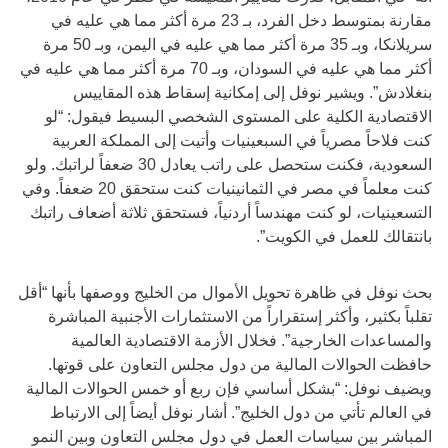
مقارنة بمتوسط دخل الفرد، بـ 23 مرة أكثر مما هي عليه في
سريلانكا، وبـ 35 مرة أكثر مما هي عليه في اليمن، وبـ 50 مرة
أكثر مما هي عليه في السودان، وبـ 70 مرة أكثر مما هي عليه في
بنغلادش”. ويشير نوفل إلى إمكانية إسقاط هذه المقاييس
الاقتصادية الكلية على المستوى الشخصي البسيط فيقول: “لو
كنت فلاحاً مصرياً في السبعينيات وأتيت إلى المملكة العربية
السعودية، فكنت ستحصل على راتب يعادل 30 ضعفاً لراتبك. ولو
كنت معلماً في مصر في الثمانينيات كنت ستحقق 20 ضعفاً. وفي
التسعينيات، لو كنت مهندساً أردنياً، فستحقق ثلاثة أضعاف راتبك
بانتقالك للعمل في الكويت”.
بحث نوفل في ظاهرة تحويل الأموال من الخليج ووصفها بأنها “أقل
تقلباً بكثير، وأكثر إستقراراً من الاستثمارات الأجنبية المباشرة
والمساعدات الخارجية”. فخلال الأزمة الاقتصادية العالمية
حافظت الحوالات المالية من دول مجلس التعاون على قوتها.
ويضيف نوفل: “بشكل أساسي فإن ربع أو خمس الحوالات المالية
في العالم تأتي من دول الخليج”. أشار نوفل أيضاً إلى الارتباط
المباشر بين سياسات العمل في دول مجلس التعاون وبين النمو