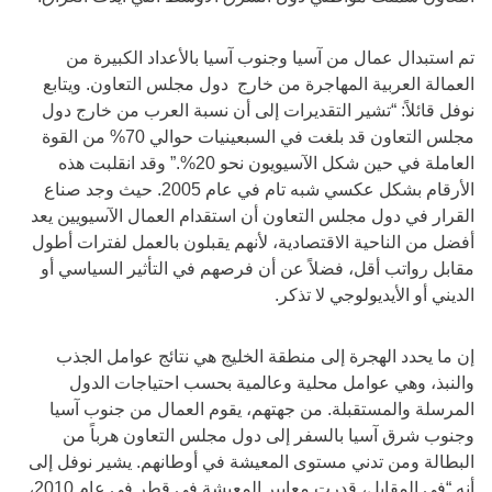
تم استبدال عمال من آسيا وجنوب آسيا بالأعداد الكبيرة من
العمالة العربية المهاجرة من خارج دول مجلس التعاون. ويتابع
نوفل قائلاً: “تشير التقديرات إلى أن نسبة العرب من خارج دول
مجلس التعاون قد بلغت في السبعينيات حوالي 70% من القوة
العاملة في حين شكل الآسيويون نحو 20%.” وقد انقلبت هذه
الأرقام بشكل عكسي شبه تام في عام 2005. حيث وجد صناع
القرار في دول مجلس التعاون أن استقدام العمال الآسيويين يعد
أفضل من الناحية الاقتصادية، لأنهم يقبلون بالعمل لفترات أطول
مقابل رواتب أقل، فضلاً عن أن فرصهم في التأثير السياسي أو
الديني أو الأيديولوجي لا تذكر.
إن ما يحدد الهجرة إلى منطقة الخليج هي نتائج عوامل الجذب
والنبذ، وهي عوامل محلية وعالمية بحسب احتياجات الدول
المرسلة والمستقبلة. من جهتهم، يقوم العمال من جنوب آسيا
وجنوب شرق آسيا بالسفر إلى دول مجلس التعاون هرباً من
البطالة ومن تدني مستوى المعيشة في أوطانهم. يشير نوفل إلى
أنه “في المقابل، قدرت معايير المعيشة في قطر في عام 2010،