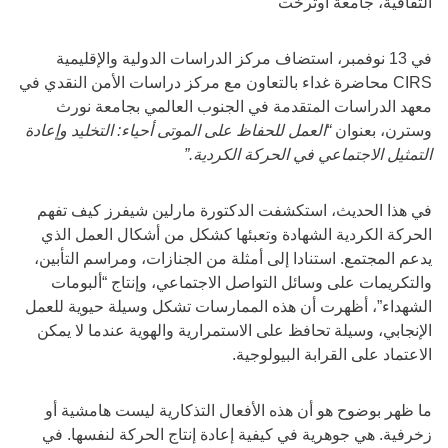
الثقافية، جامعة أوترخت
في 13 نوفمبر، استضاف مركز الدراسات الدولية والإقليمية
CIRS محاضرة غداء بالتعاون مع مركز دراسات الأمن النقدي في
معهد الدراسات المتقدمة في الجنوب العالمي بجامعة نورث
وسترن، بعنوان
“العمل للحفاظ على الموتى أحياء: التخليد وإعادة
التمثيل الاجتماعي في الحركة الكردية.”
في هذا الحديث، استكشفت الدكتورة مارلين شيفرز كيف تفهم
الحركة الكردية الشهادة وتعبئها كشكل من أشكال العمل الذي
يدعم المجتمع. استنادا إلى أمثلة من الجنازات، ومراسم التأبين،
والتكريمات على وسائل التواصل الاجتماعي، وإنتاج “ألبومات
الشهداء”، أظهرت أن هذه الممارسات تشكل وسيلة حيوية للعمل
الإنجابي، وسيلة تحافظ على الاستمرارية والهوية عندما لا يمكن
الاعتماد على القرابة البيولوجية.
ما ظهر بوضوح هو أن هذه الأفعال التذكارية ليست هامشية أو
زخرفية. هي جوهرية في كيفية إعادة إنتاج الحركة لنفسها. في