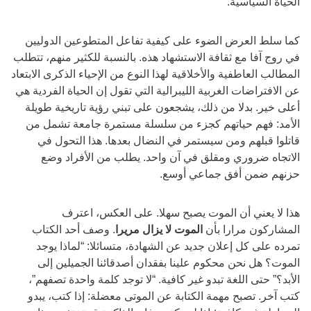
الحياة السياسية.
كما سلط العرض الضوء على كيفية تفاعل المتطوعين الدوليين
في روج آفا مع ثقافة الاستشهاد هذه. بالنسبة للكثير منهم، تتطلب
المطالب العاطفية والأخلاقية لهذا النوع من الإحياء الذكرى الابتعاد
عن الافتراضات الغربية الليبرالية التي تقول إن الحياة الفردية هي
أعلى خير. بدلا من ذلك، يشجعون على تبني رؤية تاريخية طويلة
الأمد: فهم حياتهم كجزء من سلسلة مستمرة جامعة تشمل من
قاتلوا قبلهم ومن سيستمر في النضال بعدها. هذا التحول في
الاتجاه ضروري ومقلق في آن واحد. يطلب من الأفراد وضع
حزنهم ضمن أفق جماعي أوسع.
هذا لا يعني أن الموت يصبح سهلا. على العكس، اعترف
المشاركون مرارا بأن
الموت لا يزال مريرا
. وصف أحد الكتاب
تمرده على كل إعلان جديد عن الشهادة، متسائلا: “لماذا يوجد
الموت؟ هل نحن محكوم علينا بفقدان أصدقائنا الجميلين إلى
الأبد؟” حتى اللغة تبدو غير كافية. “لا توجد كلمة واحدة تصفهم”،
كتب آخر. تصبح مهمة الكتابة عن الموتى معضلة: إذا كتب، يبدو