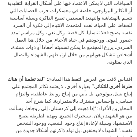
السياقات التي لا يمكن الاعتماد فيها على أشكال القرابة التقليدية
أو التكاثر البيولوجي، خاصة في معسكرات حرب العصابات التي
تتسم بالهشاشة والتهديد المستمر، تصبح الذاكرة وسيلة أساسية
للحفاظ على الحياة. لفت المتحدث الانتباه إلى فكرة أن السرد
نفسه يصبح فعلا تناسليا. كل قصة، وكل نعي، وكل مراسم تمدد
حضور الموتى ووجودهم في حياة الأحياء. من خلال هذا العمل
السردي، يزرع المجتمع ما يمكن تسميته أحفادا أو ذوات ممتدة،
أشخاص تتشكل هوياتهم من خلال ارتباطهم بالشهداء والنضال
الذي يمثلونه.
اقتباس لافت من العرض التقط هذا المبادئ:
“لقد تعلمنا أن هناك
طرقا أخرى للتكاثر.”
بعبارة أخرى، لا يعتمد تكاثر المجتمع على
إنتاج نسل بيولوجي. بل يأتي من إنتاج روابط عاطفية، والتزام
سياسي، وإحساس مشترك بالاستمرارية. كما شرح أحد
المحاورين الأكراد: “إذا ذهبت إلى كردستان، إلى روجافا، وسألت
من هو الشهيد زيلان، سيخبرك الجميع. وبهذه الطريقة يصبح
الاستشهاد وسيلة لإعادة إنتاج وجود الشعب، ووجود الشخص
نفسه.” الشهداء لا يختفون؛ بل تولد ذاكرتهم أشكالا جديدة من