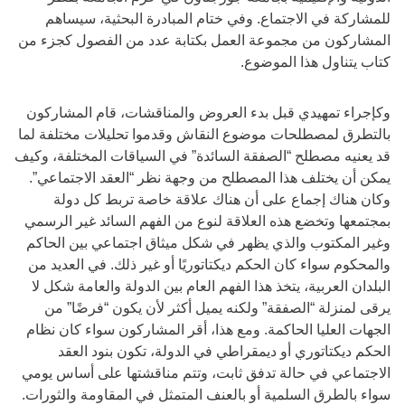
للمشاركة في الاجتماع. وفي ختام المبادرة البحثية، سيساهم
المشاركون من مجموعة العمل بكتابة عدد من الفصول كجزء من
كتاب يتناول هذا الموضوع.
وكإجراء تمهيدي قبل بدء العروض والمناقشات، قام المشاركون
بالتطرق لمصطلحات موضوع النقاش وقدموا تحليلات مختلفة لما
قد يعنيه مصطلح “الصفقة السائدة” في السياقات المختلفة، وكيف
يمكن أن يختلف هذا المصطلح من وجهة نظر “العقد الاجتماعي”.
وكان هناك إجماع على أن هناك علاقة خاصة تربط كل دولة
بمجتمعها وتخضع هذه العلاقة لنوع من الفهم السائد غير الرسمي
وغير المكتوب والذي يظهر في شكل ميثاق اجتماعي بين الحاكم
والمحكوم سواء كان الحكم ديكتاتوريًا أو غير ذلك. في العديد من
البلدان العربية، يتخذ هذا الفهم العام بين الدولة والعامة شكل لا
يرقى لمنزلة “الصفقة” ولكنه يميل أكثر لأن يكون “فرضًا” من
الجهات العليا الحاكمة. ومع هذا، أقر المشاركون سواء كان نظام
الحكم ديكتاتوري أو ديمقراطي في الدولة، تكون بنود العقد
الاجتماعي في حالة تدفق ثابت، وتتم مناقشتها على أساس يومي
سواء بالطرق السلمية أو بالعنف المتمثل في المقاومة والثورات.