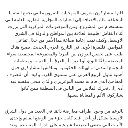
قام المشاركون بتعريف المنهجيات الضرورية التي تجمع القضايا
المختلفة معًا، بالإضافة إلى العبارات المجازية النظرية العامة التي
ستستخدم في المشروع. ومن الموضوعات المركزية التي برزت
أثناء النقاش: طبيعة العلاقة بين المواطن والدولة في الشرق
الأوسط، وكيف تمت إعادة صياغة هذا الأمر من خلال تفاعل
المواطن. فللمرة الأولى في التاريخ العربي الحديث، يصبح هناك
طلب على تحقيق التوازن بين الفرد؛ والمجموعة المجتمعية سواء
المصنفة وفقًا للنوع، أو الدين، أو العرق، أو القبيلة؛ ومنظمات
المجتمع المدني؛ والهيئات الحكومية. وتناقش المشاركون حول
أهمية تناول الربيع العربي على مستوى الفرد، وكيف أن التصرف
المفاجئ الذي قام به محمد البوعزيزي والذي ضحى بنفسه فيه
أدى إلى تحرك الملايين من الناس في المنطقة ممن كانوا
يشاركونه الألم والمعاناة نفسها.
بالرغم من وجود أطراف معارضة دائمًا في العديد من دول الشرق
الأوسط بشكل أو بآخر، فقد كانت جزء من الوضع القائم وإحدى
الآليات التي تضفي الصبغة الشرعية على الدولة المستبدة. وتعد