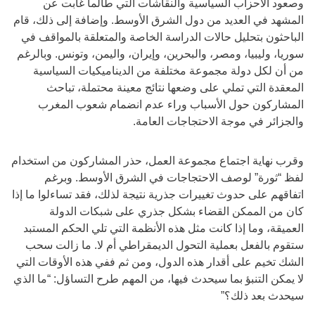
وصعود الأحزاب السياسية والنقاشات التي طالما غابت عن
المشهد في العديد من دول الشرق الأوسط. وإضافة إلى ذلك، قام
الباحثون بتحليل حالات الدراسة الخاصة والمتعلقة بالمواقف في
سوريا، وليبيا، ومصر، والبحرين، وإيران، واليمن، وتونس. وبالرغم
من أن لكل دولة مجموعة مختلفة من الديناميكيات السياسية
المعقدة التي تملي على وضعها نتائج معينة محتملة، تباحث
المشاركون حول الأسباب وراء عدم انضمام شعوب المغرب
والجزائر في موجة الاحتجاجات العامة.
وقرب نهاية اجتماع مجموعة العمل، حذر المشاركون من استخدام
لفظ “ثورة” لوصف الاحتجاجات في الشرق الأوسط. وبرغم
اتفاقهم على حدوث تغييرات جذرية نتيجة لذلك، فقد تساءلوا ما إذا
كان من الممكن القضاء بشكل جذري على شبكات الدولة
العميقة، وما إذا كانت مثل هذه الأنظمة التي تلي الحكم المستبد
ستقوم بالفعل بعملية التحول الديمقراطي أم لا. ما زالت سحب
الشك تخيم على أقدار هذه الدول، ومن ثم ففي هذه الأوقات التي
لا يمكن التنبؤ بما سيحدث فيها، من المهم طرح التساؤل: “ما الذي
سيحدث بعد ذلك؟”