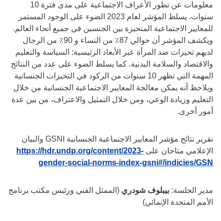
معلومات عن تطور الأعراف الاجتماعية على مدى فترة 10
سنوات. يسلط المؤشر لعام 2023 الضوء على الوجود المستمر
للمعايير الاجتماعية المتحيزة بين الجنسين في جميع أنحاء العالم.
ويكشف المؤشر أن حوالي 87٪ من النساء و 90٪ من الرجال
لديهم تحيزات ضد المرأة عبر الأبعاد الرئيسية: السياسة والتعليم
والاقتصاد والسلامة البدنية. كما يسلط الضوء على عدد من النتائج
المهمة التي تظهر 10 سنوات من الركود في التحيزات الجنسانية
ويلاحظ أنه يمكن معالجة المعايير الاجتماعية الجنسانية من خلال
التعليم وزيادة الوعي، ومن خلال التمثيل والاعتراف، من بين عدة
أمور أخرى.
تقرير نتائج مؤشر المعايير الاجتماعية الجنسانية GSNI والبيان
الإعلامي متاحان على
https://hdr.undp.org/content/2023-
gender-social-norms-index-gsni#/indicies/GSN
مدير الجلسة:
بيبلوف شودري
(الممثل الفني ورئيس مكتب برنامج
الأمم المتحدة الإنمائي)