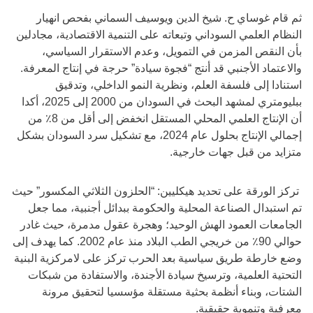
ثم قام غوساي ح. شيخ الدين ويوسيف السماني بفحص انهيار
النظام العلمي السوداني وتبعاته على التنمية الاقتصادية، مجادلين
بأن النقص المزمن في التمويل، وعدم الاستقرار السياسي،
والاعتماد الأجنبي قد أنتج “فجوة سيادة” حرجة في إنتاج المعرفة.
استنادا إلى فلسفة العلم، ونظرية النمو الداخلي، وتدقيق
ببليومتري لمشهد البحث في السودان من 2000 إلى 2025، أكدا
أن الإنتاج العلمي المحلي المستقل انخفض إلى أقل من 8٪ من
إجمالي الإنتاج بحلول عام 2024، مع تشكيل سرد السودان بشكل
متزايد من قبل جهات خارجية.
تركز الورقة على تحديد هيكليين: “الحلزون الثلاثي المكسور” حيث
تم استبدال الصناعة المحلية والحكومة ببدائل أجنبية، مما جعل
الجامعات العمود الهش الوحيد؛ وهجرة عقول مدمرة، حيث غادر
حوالي 90٪ من خريجي الطب البلاد منذ عام 2002. كما يهدف إلى
وضع خارطة طريق سياسية بعد الحرب تركز على لامركزية البنية
التحتية العلمية، وترسيخ سيادة الأجندة، والاستفادة من شبكات
الشتات، وبناء أنظمة بحثية مستقلة مؤسسيا لتحقيق مرونة
معرفية وتنموية حقيقية.