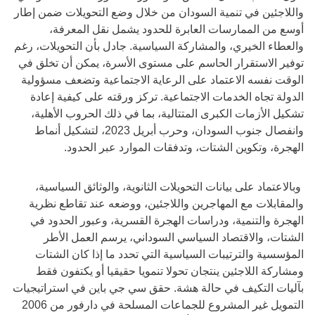
واللاجئين في تنمية السودان من خلال وضع التحويلات ضمن إطار
أوسع من الممارسات العابرة للحدود يشمل نقل المعرفة،
والعطاء الخيري، والمشاركة السياسية. جادل بأن التحويلات، رغم
توفير الاستقرار الحاسم على مستوى الأسرة، يمكن أن تخلق في
الوقت نفسه الاعتماد على الرعاية الاجتماعية وتضعف مسؤولية
الدولة تجاه الخدمات الاجتماعية. تركز ورقته على كيفية إعادة
تشكيل الأزمات الكبرى المتتالية، بما في ذلك الحروب الأهلية،
وانفصال جنوب السودان، وحرب أبريل 2023، لتشكيل أنماط
الهجرة، وتكوين الشتات، وتدفقات الموارد عبر الحدود.
وبالاعتماد على بيانات التحويلات الثانوية، والوثائق السياسية،
والمقابلات مع المهاجرين واللاجئين، ووضعه عند تقاطع نظرية
الهجرة والتنمية، ودراسات الهجرة القسرية، وعبور الحدود في
الشتات، والاقتصاد السياسي السوداني، يرسم العمل الأطر
المؤسسية والترتيبات السياسية التي تحدد ما إذا كان الشتات
ومشاركة اللاجئين ينتجان تحولا تنمويا حقيقيا أو يكتفون فقط
بآليات التكيف في حالة هشة. حقق سي جي باين في استراتيجيات
التمويل غير المشروع للجماعات المسلحة في دارفور من 2006