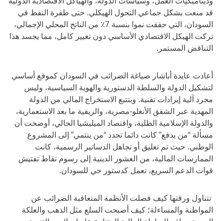
وديناميكيات العمل، وسياسات الدولة، والهياكل الاقتصادية الدولية
قد منعت بشكل جماعي التحول الهيكلي. حتى طفرة النفط في
السودان، التي حققت نموا بنسبة 7٪ من الناتج المحلي الإجمالي،
تركت الهيكل الاقتصادي الأساسي دون تغيير كامل، مما يجسد هذا
التناقض المستمر.
أعادت عايدة أباشار صياغة الضرائب في السودان كموقع أساسي
لتشكيل الدولة والسلطة الدستورية والهوية السياسية، وليس
مجرد آلية إيرادات تقنية. وبتتبع الاستخراج المالي من الدولة
المهدية عبر الشقق الأنغلو-مصرية، والريفية ما بعد الاستعمارية،
والدولة الإسلامية الظلية، واقتصاد الميليشيا الحالي، أوضحت أن
مسألة “من يدفع” كانت دائما تحدد “من ينتمي” إلى المشروع
الوطني. حيث تم تعليق أو تجاهل الدساتير الرسمية، كانت
الممارسات المالية، من العشور الدينية إلى رسوم نقاط تفتيش
قوات الدعم السريع، تعمل كدستور حي للسودان.
تتناول ورقتها كيف فصلت الأنظمة المتعاقبة الضرائب عن
المواطنة والمساءلة؛ كيف أصبحت السلع مثل الذهب والعلكة