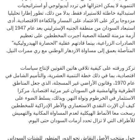
التنموية لا يمكن اختزالها في تردد أيديولوجي أو استراتيجيات
استبدالية خاطئة للاستيراد فقط. بدلا من ذلك، تطور إطارا تحليليا
مزدوجا يركز على الاعتماد على المسار والكفاءة الاقتصادية. أدى
استبعاد السودان من منطقة الجنيه الإسترليني بعد عام 1947 إلى
أزمة مزمنة للعملة الصعبة أجبرت المخططين على تعظيم
الصادرات الزراعية، بينما قادتهم عقلية “الحضارة الهيدروليكية”
المتأصلة بعمق إلى مساواة الازدهار الوطني مع ري ممرات النيل.
تركز ورقته على كيفية تلاقي هاتين القوتين لإنتاج سياسات
اقتصادية، بما في ذلك خطة التنمية العشرية، والتأميم الشامل في
عام 1970، وقانون الأراضي غير المسجلة، الذي جعل المناطق
الطرفية والهامشية في السودان غير مرئية اقتصاديا، مركزا
الاستثمار في الخرطوم ونواة النهر. وبذلك، يسلط الضوء على
كيف أن الإرث النقدي الاستعماري والأطر الإدراكية للمخططين
رسخت معا الأنماط الهيكلية لعدم المساواة المكانية والتهميش
للأطراف التي لا تزال تحدد أزمات السودان حتى اليوم.
حول منتخب الأصل النقاش نحو الدور المتطور للشتات السوداني