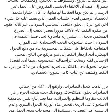
عبر مخيمات النزوح، ومستوطنات اللاجئين، ومجتمعات الشتات.
ينظر إلى كيف أن الاختفاء الجنسي المفروض على العمل غير
الرسمي لم يكن يوما انعكاسا لهامشها، بل كان اختيارا متعمدا
للاقتصاد الرسمي لعدم احتساب العمل الذي يعتمد عليه كل شيء
آخر. تتبع الزكي الحلو الاقتصاد السياسي السوداني عبر ثلاثة عقود،
من طفرة النفط عام 1999 مرورا بعصر الذهب إلى الصراع
المستمر، بحجة أن استمرارية مأساوية تحدد فشل التنمية في
السودان: حيث استحوذت النخب الاستبدادية على الموارد
المتعاقبة للحفاظ على شبكات المحسوبية بدلا من دفع التحول
الهيكلي. أدى ازدهار النفط إلى نمو مرتفع في الناتج المحلي
الإجمالي لكنه رسخت الرأسمالية المحسوبية، بينما أدى انفصال
جنوب السودان في 2011 إلى تجريد السودان من 75٪ من إيرادات
النفط وكشف عن غياب كامل للتنويع الاقتصادي.
برز الذهب كبديل للصادرات، وارتفع إلى 37٪ من إجمالي
الصادرات بحلول 2022–23، ومع ذلك جعله هيكله الحرفي في
الغالب مقاوما للتنظيم والضرائب، مما يعيد إنتاج نفس ديناميكية
الاستحواذ على الريعة. تفحص هذه الورقة التحول البنيوي وعدم
الرسمية عبر العصرين، مستندة إلى مسوحات سوق العمل من