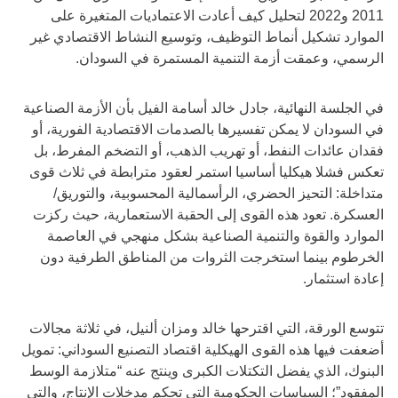
2011 و2022 لتحليل كيف أعادت الاعتماديات المتغيرة على
الموارد تشكيل أنماط التوظيف، وتوسيع النشاط الاقتصادي غير
الرسمي، وعمقت أزمة التنمية المستمرة في السودان.
في الجلسة النهائية، جادل خالد أسامة الفيل بأن الأزمة الصناعية
في السودان لا يمكن تفسيرها بالصدمات الاقتصادية الفورية، أو
فقدان عائدات النفط، أو تهريب الذهب، أو التضخم المفرط، بل
تعكس فشلا هيكليا أساسيا استمر لعقود مترابطة في ثلاث قوى
متداخلة: التحيز الحضري، الرأسمالية المحسوبية، والتوريق/
العسكرة. تعود هذه القوى إلى الحقبة الاستعمارية، حيث ركزت
الموارد والقوة والتنمية الصناعية بشكل منهجي في العاصمة
الخرطوم بينما استخرجت الثروات من المناطق الطرفية دون
إعادة استثمار.
تتوسع الورقة، التي اقترحها خالد ومزان ألنيل، في ثلاثة مجالات
أضعفت فيها هذه القوى الهيكلية اقتصاد التصنيع السوداني: تمويل
البنوك، الذي يفضل التكتلات الكبرى وينتج عنه “متلازمة الوسط
المفقود”؛ السياسات الحكومية التي تحكم مدخلات الإنتاج، والتي