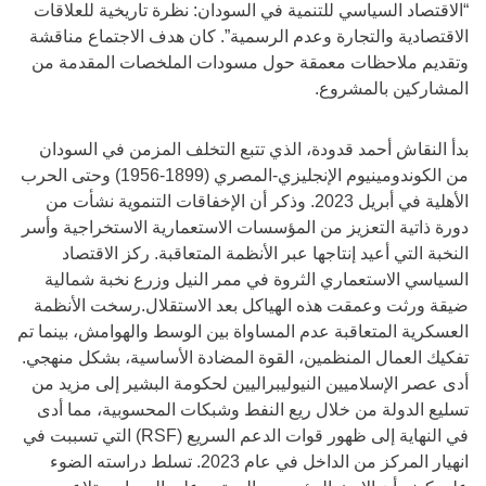
“الاقتصاد السياسي للتنمية في السودان: نظرة تاريخية للعلاقات
الاقتصادية والتجارة وعدم الرسمية”. كان هدف الاجتماع مناقشة
وتقديم ملاحظات معمقة حول مسودات الملخصات المقدمة من
المشاركين بالمشروع.
بدأ النقاش أحمد قدودة، الذي تتبع التخلف المزمن في السودان
من الكوندومينيوم الإنجليزي-المصري (1899-1956) وحتى الحرب
الأهلية في أبريل 2023. وذكر أن الإخفاقات التنموية نشأت من
دورة ذاتية التعزيز من المؤسسات الاستعمارية الاستخراجية وأسر
النخبة التي أعيد إنتاجها عبر الأنظمة المتعاقبة. ركز الاقتصاد
السياسي الاستعماري الثروة في ممر النيل وزرع نخبة شمالية
ضيقة ورثت وعمقت هذه الهياكل بعد الاستقلال.رسخت الأنظمة
العسكرية المتعاقبة عدم المساواة بين الوسط والهوامش، بينما تم
تفكيك العمال المنظمين، القوة المضادة الأساسية، بشكل منهجي.
أدى عصر الإسلاميين النيوليبراليين لحكومة البشير إلى مزيد من
تسليع الدولة من خلال ريع النفط وشبكات المحسوبية، مما أدى
في النهاية إلى ظهور قوات الدعم السريع (RSF) التي تسببت في
انهيار المركز من الداخل في عام 2023. تسلط دراسته الضوء