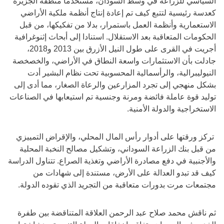
السياسي للزراعة في وسط السودان، مستخدما منطقة الجزيرة
كعدسة رئيسية لتتبع كيف تم إعادة إنتاج أنظمة ملكية الأراضي
الاستعمارية وأنظمة العمل باستمرار، بدلا من تفكيكها، من قبل
الحكومات المتعاقبة بعد الاستقلال. استنادا إلى أبحاث إثنوغرافية
أجريت في القرى على طول النيل الأزرق بين 2013 و2018،
جادلت بأن الاستثمارات واسعة النطاق في الأراضي، والخصخصة
النيوليبرالية، والرأسمالية المحسوبية تحت نظام البشير أدت
بشكل منهجي إلى تجرد المزارعين والرعاة الصغار، مما أدى إلى
توليد قوة عاملة فائضة ومرنة وجنسية تم استيعابها في الصناعات
الاستخراجية والدولة الأمنية.
تركز ورقتها على أدوار رأس المال المحلي، والإقراض التمييزي
من قبل بنك الزراعة السوداني، وتشكيل مصالح النخبة المحلية
والأجنبية في دفع مصادرة الأراضي وتغذية الصراع. تتناول الدراسة
كيف قد تبدو العدالة على الأرض، مستندة إلى شهادات من
مجتمعات مرت بدورات متعاقبة من التجريد الذي تقوده الدولة.
ثم ناقش محمد صلاح عبد الرحمن العلاقة المتناقضة بين طفرة