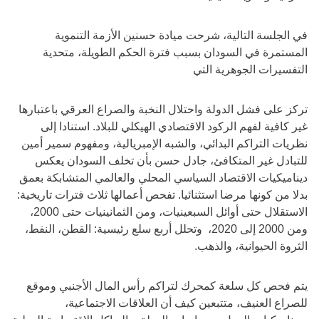
في الجلسة التالية، شرحت ميادة حسنين الأزمة التنموية
المستمرة في السودان بسبب فترة الحكم الطويلة، متحدية
التفسيرات الجوهرية التي
تركز على فشل الدولة واحتلال النخبة والصراع العرقي باعتبارها
غير كافية لفهم الركود الاقتصادي الهيكلي للبلاد. استنادا إلى
نظريات التراكم البدائي، والشبه الإمبريالية، ومفهوم سمير أمين
للتبادل غير المتكافئ، جادل حسن بأن تخلف السودان يعكس
ديناميكيات الاقتصاد السياسي المحلي والعالمي المتشابكة بعمق
بدلا من كونها مرضا استثنائيا. تفحص أعمالها ثلاث فترات تاريخية:
الاستقلال حتى أوائل السبعينيات، ومن الثمانينيات حتى 2000،
ومن 2000 إلى 2020، وتحلل أربع سلع رئيسية: القطن، النفط،
الثروة الحيوانية، والذهب.
يتم فحص كل سلعة كمحرك لتراكم رأس المال الأجنبي وموقع
للصراع العنيف، متتبعين كيف أن العلاقات الاجتماعية،