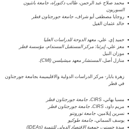
محمد صلاح عبد الرحمن،
طالب دكتوراه، جامعة بانثيون
السوربون
روجايا مصطفى أبو شراف،
جامعة جورجتاون قطر
خالد عثمان الفيل
حميد إي. علي،
معهد الدوحة للدراسات العليا
معز علي،
إيرثنا: مركز المستقبل المستدام، مؤسسة قطر
موزان النيل
منازل أصل،
المستشار معهد ميشيلسن (CMI).
زهرة بابار- مركز الدراسات الدولية والاقليميمة بجامعة جورجتاون
في قطر
مسبا بهاتي،
CIRS، جامعة جورجتاون قطر
مريم داود،
CIRS، جامعة جورجتاون قطر
نسرين إيلامين،
جامعة تورونتو
يوسف السماني،
جامعة طوكيو
ميدة حسنين،
جمعية الاقتصاد الدولي للتنمية (IDEAs)