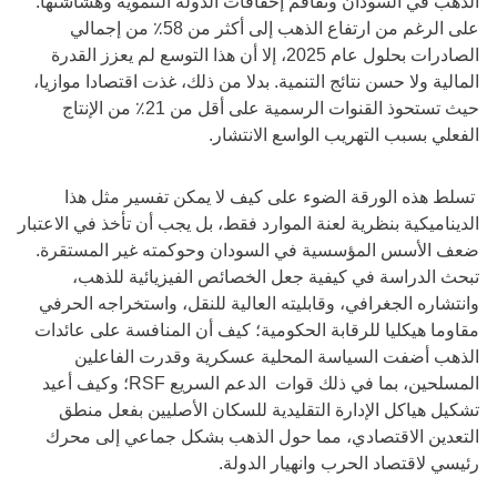
الذهب في السودان وتفاقم إخفاقات الدولة التنموية وهشاشتها.
على الرغم من ارتفاع الذهب إلى أكثر من 58٪ من إجمالي
الصادرات بحلول عام 2025، إلا أن هذا التوسع لم يعزز القدرة
المالية ولا حسن نتائج التنمية. بدلا من ذلك، غذت اقتصادا موازيا،
حيث تستحوذ القنوات الرسمية على أقل من 21٪ من الإنتاج
الفعلي بسبب التهريب الواسع الانتشار.
تسلط هذه الورقة الضوء على كيف لا يمكن تفسير مثل هذا
الديناميكية بنظرية لعنة الموارد فقط، بل يجب أن تأخذ في الاعتبار
ضعف الأسس المؤسسية في السودان وحوكمته غير المستقرة.
تبحث الدراسة في كيفية جعل الخصائص الفيزيائية للذهب،
وانتشاره الجغرافي، وقابليته العالية للنقل، واستخراجه الحرفي
مقاوما هيكليا للرقابة الحكومية؛ كيف أن المنافسة على عائدات
الذهب أضفت السياسة المحلية عسكرية وقدرت الفاعلين
المسلحين، بما في ذلك قوات الدعم السريع RSF؛ وكيف أعيد
تشكيل هياكل الإدارة التقليدية للسكان الأصليين بفعل منطق
التعدين الاقتصادي، مما حول الذهب بشكل جماعي إلى محرك
رئيسي لاقتصاد الحرب وانهيار الدولة.