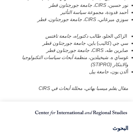
نور حسين،
CIRS، جامعة جورجتاون قطر
أحمد قدودة،
مجموعة سياسة التأثير
سوزي ميرغاني،
CIRS، جامعة جورجتاون، قطر
الزاكي الحلو،
طالب دكتوراه، جامعة تافتس
سي جي (كاليب) باين،
جامعة جورجتاون قطر
صابرين طه،
CIRS، جامعة جورجتاون قطر
غوساي ه. شيخيلدين،
منظمة أبحاث سياسات التكنولوجيا
والابتكار (STIPRO)
ألدن يون،
جامعة ييل
مقال بقلم ميسبا بهاتي، محللة أبحاث في CIRS
البحوث