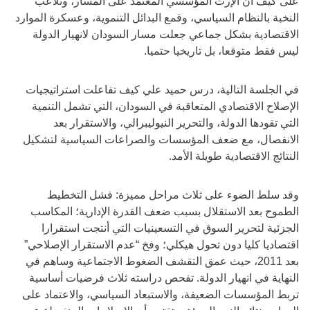
على كيف أن الإرث المؤسسي المعتمد على المسار، وتلاعب
النخبة بالنظام السياسي، وقمع البدائل التنموية، وعسكرة الموارد
الاقتصادية بشكل جماعي جعلت مسار السودان لانهيار الدولة
ليس فقط متوقعا، بل تاريخيا حتميا.
في الجلسة التالية، درس حميد علي كيف تفاعلت استراتيجيات
الإصلاح الاقتصادي المتعاقبة في السودان، التي تشمل التنمية
التي تقودها الدولة، والتحرير النيوليبرالي، والاستقرار بعد
الانفصال، مع ضعف المؤسسات والصراعات السياسية لتشكيل
النتائج الاقتصادية طويلة الأمد.
وقد سلط الضوء على ثلاث مراحل مميزة: فشل التخطيط
الطموح بعد الاستقلال بسبب ضعف القدرة الإدارية؛ المكاسب
الجزئية لتحرير السوق في التسعينيات التي أنتجت استقرارا
اقتصاديا كليا دون تحول هيكلي؛ وفخ “عدم الاستقرار الإصلاحي”
بعد 2011، حيث عمق التقشف الضغوط الاجتماعية وساهم في
النهاية في انهيار الدولة. تفحص دراسته ثلاث فرضيات أساسية
تربط المؤسسات الضعيفة، والاستبعاد السياسي، والاعتماد على