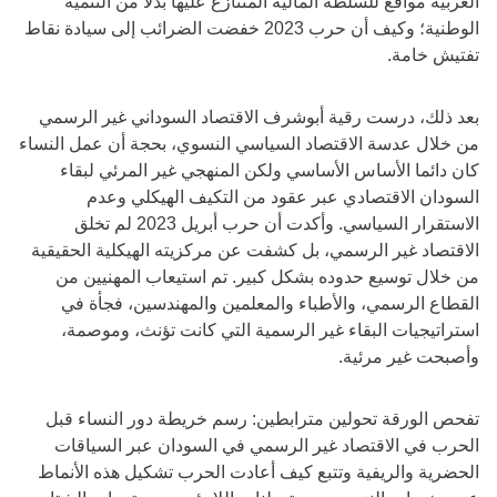
العربية مواقع للسلطة المالية المتنازع عليها بدلا من التنمية
الوطنية؛ وكيف أن حرب 2023 خفضت الضرائب إلى سيادة نقاط
تفتيش خامة.
بعد ذلك، درست رقية أبوشرف الاقتصاد السوداني غير الرسمي
من خلال عدسة الاقتصاد السياسي النسوي، بحجة أن عمل النساء
كان دائما الأساس الأساسي ولكن المنهجي غير المرئي لبقاء
السودان الاقتصادي عبر عقود من التكيف الهيكلي وعدم
الاستقرار السياسي. وأكدت أن حرب أبريل 2023 لم تخلق
الاقتصاد غير الرسمي، بل كشفت عن مركزيته الهيكلية الحقيقية
من خلال توسيع حدوده بشكل كبير. تم استيعاب المهنيين من
القطاع الرسمي، والأطباء والمعلمين والمهندسين، فجأة في
استراتيجيات البقاء غير الرسمية التي كانت تؤنث، وموصمة،
وأصبحت غير مرئية.
تفحص الورقة تحولين مترابطين: رسم خريطة دور النساء قبل
الحرب في الاقتصاد غير الرسمي في السودان عبر السياقات
الحضرية والريفية وتتبع كيف أعادت الحرب تشكيل هذه الأنماط