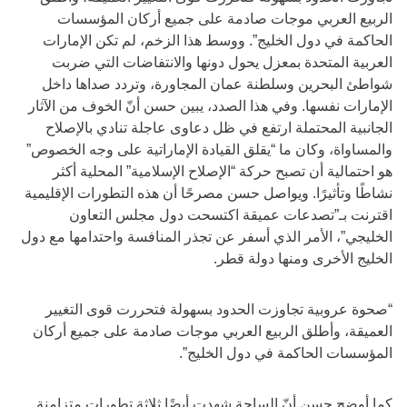
الربيع العربي موجات صادمة على جميع أركان المؤسسات
الحاكمة في دول الخليج”. ووسط هذا الزخم، لم تكن الإمارات
العربية المتحدة بمعزل يحول دونها والانتفاضات التي ضربت
شواطئ البحرين وسلطنة عمان المجاورة، وتردد صداها داخل
الإمارات نفسها. وفي هذا الصدد، يبين حسن أنّ الخوف من الآثار
الجانبية المحتملة ارتفع في ظل دعاوى عاجلة تنادي بالإصلاح
والمساواة، وكان ما “يقلق القيادة الإماراتية على وجه الخصوص”
هو احتمالية أن تصبح حركة “الإصلاح الإسلامية” المحلية أكثر
نشاطًا وتأثيرًا. ويواصل حسن مصرحًا أن هذه التطورات الإقليمية
اقترنت بـ”تصدعات عميقة اكتسحت دول مجلس التعاون
الخليجي”، الأمر الذي أسفر عن تجذر المنافسة واحتدامها مع دول
الخليج الأخرى ومنها دولة قطر.
“صحوة عروبية تجاوزت الحدود بسهولة فتحررت قوى التغيير
العميقة، وأطلق الربيع العربي موجات صادمة على جميع أركان
المؤسسات الحاكمة في دول الخليج”.
كما أوضح حسن أنّ الساحة شهدت أيضًا ثلاثة تطورات متزامنة