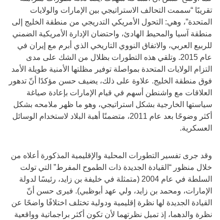
تقريبًا “سممت التحالف الاستراتيجي بين الإمارات والولايات
المتحدة”، وهي: التحول الأمريكي التدريجي من منطقة الخليج إلى
منطقة آسيا والمحيط الهادئ، واحتضان الإدارة الأمريكية الضمني
للربيع العربي، والاتفاق النووي التاريخي الذي أبرم مع إيران في
عام 2015. وتلقي هذه التطورات بظلال من الشك على مدى
التزام الولايات المتحدة بمواصلة توفير مظلتها الأمنية طويلة الأمد
فوق منطقة الخليج. علاوة على ذلك، يضيف حسن مؤكدًا أنّ تدهور
العلاقات مع واشنطن أسهم في قيام الإمارات بإعادة صياغة
سياستها الخارجية بشكل استراتيجي، وهو ما ظهر ملامحه بشكل
أكثر وضوحًا بعد عام 2011، متضمنًا أهبة البلاد لاستخدام الوسائل
العسكرية.
وقد جرى تفسير التطورات المحلية والإقليمية المذكورة أعلاه من
خلال منظور “القيادة الجديدة ذات الطموح المفرط” التي تولت
السلطة في عام 2004 (متمثلة في خليفة بن زايد، رئيسًا لدولة
الإمارات، ومحمد بن زايد، ولي عهد أبوظبي). فيرى حسن أنّ
القيادة الجديدة لها نظرة إقليمية ودولية تختلف اختلافًا واضحًا عن
نظرة والدهما، إذ تميل نظرتهما لأن تكون أكثر براجماتية وواقعية