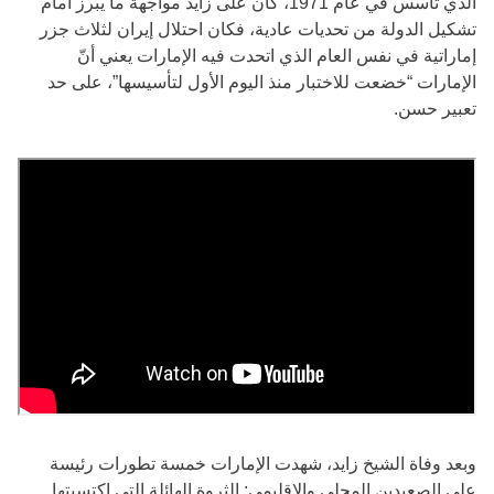
الذي تأسس في عام 1971، كان على زايد مواجهة ما يبرز أمام
تشكيل الدولة من تحديات عادية، فكان احتلال إيران لثلاث جزر
إماراتية في نفس العام الذي اتحدت فيه الإمارات يعني أنّ
الإمارات “خضعت للاختبار منذ اليوم الأول لتأسيسها”، على حد
تعبير حسن.
وبعد وفاة الشيخ زايد، شهدت الإمارات خمسة تطورات رئيسة
على الصعيدين المحلي والإقليمي: الثروة الهائلة التي اكتسبتها