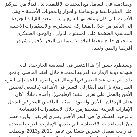
وتصادمية في التعامل مع التحديات الإقليمية. لذا، فبدلًا من التركيز
على الدبلوماسية والوساطة والحوار والمعونات الأجنبية – وهي
الأدوات التي كان يستخدمها الشيخ زايد – سعت القيادة الجديدة
إلى التأثير من خلال المشاركة العسكرية، والاستثمارات الأجنبية
المباشرة الضخمة على المستوى الدولي، والوجود العسكري
والبحري خارج محيط البلاد، لا سيما في البحر الأحمر وشرق
أفريقيا واليمن وليبيا.
ويستطرد حسن أنّ هذا التغيير في السياسة الخارجية، الذي
شهدته دولة الإمارات العربية المتحدة خلال العقد الماضي أو نحو
ذلك، لم يقف عند التغيير في الوسائل (من القوة الناعمة إلى القوة
الصارمة)، بل امتد أيضًا إلى التغيير في الأهداف (بالسعي لتحقيق
الأمن والعمل على تعزيز النفوذ الإقليمي)، وأضاف قائلًا: “كان
هذان الهدفان – الأمن والنفوذ – بمثابة الدافعين المحركين لتدخل
الإمارات العربية المتحدة [من خلال الاستثمارات الاقتصادية
والوجود العسكري] في البحر الأحمر وشرق إفريقيا”. وأورد حسن
بأنّ المساعدات الاقتصادية التي تقدمها الإمارات العربية المتحدة
قد زادت بمعدل عشرين ضعفًا بين عامي 2011 و2013. وشملت