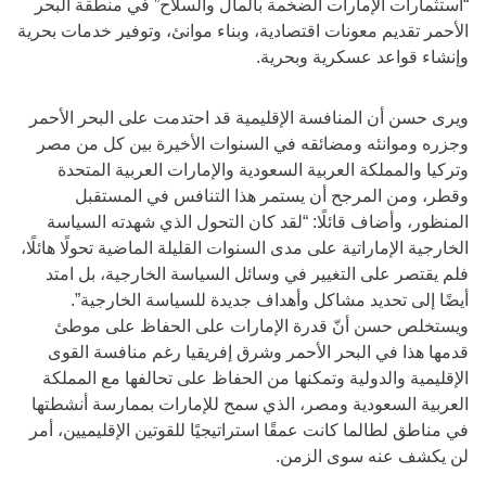
“استثمارات الإمارات الضخمة بالمال والسلاح” في منطقة البحر
الأحمر تقديم معونات اقتصادية، وبناء موانئ، وتوفير خدمات بحرية
وإنشاء قواعد عسكرية وبحرية.
ويرى حسن أن المنافسة الإقليمية قد احتدمت على البحر الأحمر
وجزره وموانئه ومضائقه في السنوات الأخيرة بين كل من مصر
وتركيا والمملكة العربية السعودية والإمارات العربية المتحدة
وقطر، ومن المرجح أن يستمر هذا التنافس في المستقبل
المنظور، وأضاف قائلًا: “لقد كان التحول الذي شهدته السياسة
الخارجية الإماراتية على مدى السنوات القليلة الماضية تحولًا هائلًا،
فلم يقتصر على التغيير في وسائل السياسة الخارجية، بل امتد
أيضًا إلى تحديد مشاكل وأهداف جديدة للسياسة الخارجية”.
ويستخلص حسن أنّ قدرة الإمارات على الحفاظ على موطئ
قدمها هذا في البحر الأحمر وشرق إفريقيا رغم منافسة القوى
الإقليمية والدولية وتمكنها من الحفاظ على تحالفها مع المملكة
العربية السعودية ومصر، الذي سمح للإمارات بممارسة أنشطتها
في مناطق لطالما كانت عمقًا استراتيجيًا للقوتين الإقليميين، أمر
لن يكشف عنه سوى الزمن.