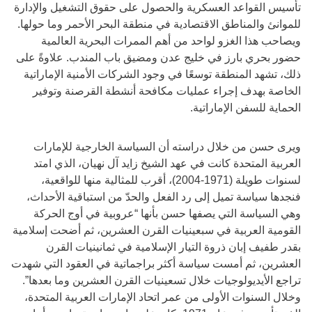
تأسيس القواعد العسكرية والحصول على حقوق التشغيل والإدارة
للموانئ والمناطق الاقتصادية في منطقة البحر الأحمر وما حولها.
ويصاحب هذا الغزو لواحد من أهم الممرات البحرية العالمية
حضور بحري بارز في خليج عدن ومضيق باب المندب. علاوةً على
ذلك، تشهد المنطقة توسعًا في وجود الشركات الأمنية الإماراتية
الخاصة بهدف إجراء عمليات مكافحة أنشطة القرصنة وتوفير
الحماية للسفن الإماراتية.
ويرى حسن من خلال دراسته أن السياسة الخارجية للإمارات
العربية المتحدة كانت في عهد الشيخ زايد آل نهيان، الذي امتد
لسنوات طويلة (1971-2004)، أقرب للمثالية منها للواقعية،
فنجدها سياسة تميل إلى رد الفعل والحدّ من استباقية الأحداث،
وهي السياسة التي يصفها حسن بأنها “عروبية في أوج الحركة
القومية العربية في سبعينيات القرن العشرين، ثم أضحت إسلامية
بقدر طفيف إبان ذروة التيار الإسلامية في ثمانينيات القرن
العشرين، ثم أمست سياسة أكثر براجماتية في العقود التي شهدت
تراجع الأيديولوجيات خلال تسعينيات القرن العشرين وما بعدها”.
وخلال السنوات الأولى من عمر اتحاد الإمارات العربية المتحدة،