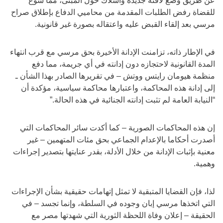
عن طريق وضع لافتة جديدة وأسلاك حول المبنى، مما سوغ
للقضاة رفض الطلبات المقدمة من محاميي الدفاع بإطلاق صراح
مرسي بعد إلقاء القبض عليه واعتقاله بصورة غير قانونية.
في الإطار ذاته، تزامنت الإدانة الأخيرة بحق مرسي مع قرب انتهاء
المدة القانونية لاحتجازه دون إدانته في أي جريمة، مما دفع
منظمة هيومان رايتس ووتش – في تقريرها الصادر بهذا الشأن ـ
إلى إدانة هذه المحاكمة، واعتبارها محاكمة سياسية، مؤكدة أن
“النيابة العامة لم تثبت إدانته الجنائية في هذه الحالة.”
إن هذه المحاكمات الصورية – كما أكدت سائر المحاكمات التي
أصدرت أحكاما بالإعدام الجماعي بحق مئات المتهمين – غير
معنية بإثبات الإدانة من خلال الأدلة، بقدر عنايتها بتصدير إجراءات
وهمية.
لذا، فإن القضايا المتبقية لا تمثل إتهامات حقيقية بشأن الإجراءات
التي اتخذها مرسي إبان وجوده في السلطة، وإنما تجسد – في
الحقيقة – إعلان وفاة اللحظة الثورية التي شهدتها مصر مع