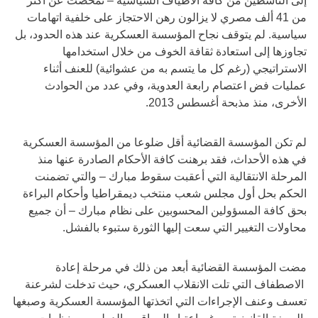
إلى الناشطين من كافة الأطياف السياسية – تمخضت عن أكثر
من 41 ألف مصري لا يزالون رهن الاحتجاز على خلفية اتهامات
سياسية. لم يتوقف نجاح المؤسسة العسكرية عند هذه الحدود، بل
تجاوزها إلى استعادة ثقافة الخوف من خلال استخدامها
الاستراتيجي (رغم كل ما يتسم به من عشوائية) للعنف أثناء
عمليات فض اعتصام رابعة العدوية، وفي عدد من الحوادث
الأخرى، منذ مذبحة أغسطس 2013.
لم تكن المؤسسة القضائية أقل ضلوعا من المؤسسة العسكرية
في هذه الأحداث، فقد برهنت كافة الأحكام الصادرة عنها منذ
المرحلة الانتقالية التي أعقبت سقوط مبارك – والتي تضمنت
الحكم بحل أول مجلس شعب منتخب ديمقراطيا وأحكام البراءة
بحق كافة المسؤولين المحسوبين على نظام مبارك – أن جميع
محاولات التغيير التي سعت إليها الثورة ستبوء بالفشل.
مضت المؤسسة القضائية أبعد من ذلك في مرحلة إعادة
الاصطفاف التي تلت الانقلاب العسكري، حيث تدخلت لشرعنة
تعسف وعنف الإجراءات التي اتخذتها المؤسسة العسكرية وصبغها