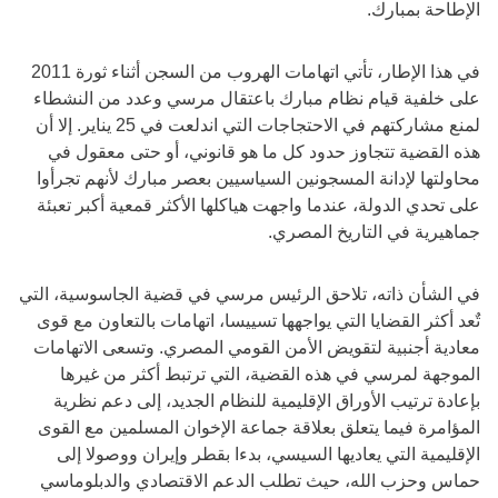
الإطاحة بمبارك.
في هذا الإطار، تأتي اتهامات الهروب من السجن أثناء ثورة 2011
على خلفية قيام نظام مبارك باعتقال مرسي وعدد من النشطاء
لمنع مشاركتهم في الاحتجاجات التي اندلعت في 25 يناير. إلا أن
هذه القضية تتجاوز حدود كل ما هو قانوني، أو حتى معقول في
محاولتها لإدانة المسجونين السياسيين بعصر مبارك لأنهم تجرأوا
على تحدي الدولة، عندما واجهت هياكلها الأكثر قمعية أكبر تعبئة
جماهيرية في التاريخ المصري.
في الشأن ذاته، تلاحق الرئيس مرسي في قضية الجاسوسية، التي
تٌعد أكثر القضايا التي يواجهها تسييسا، اتهامات بالتعاون مع قوى
معادية أجنبية لتقويض الأمن القومي المصري. وتسعى الاتهامات
الموجهة لمرسي في هذه القضية، التي ترتبط أكثر من غيرها
بإعادة ترتيب الأوراق الإقليمية للنظام الجديد، إلى دعم نظرية
المؤامرة فيما يتعلق بعلاقة جماعة الإخوان المسلمين مع القوى
الإقليمية التي يعاديها السيسي، بدءا بقطر وإيران ووصولا إلى
حماس وحزب الله، حيث تطلب الدعم الاقتصادي والدبلوماسي