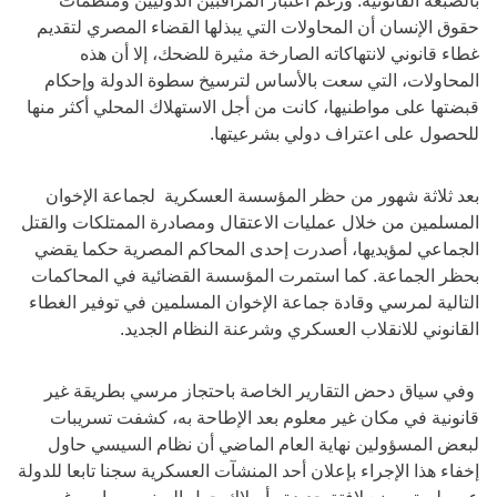
بالصبغة القانونية. ورغم اعتبار المراقبين الدوليين ومنظمات
حقوق الإنسان أن المحاولات التي يبذلها القضاء المصري لتقديم
غطاء قانوني لانتهاكاته الصارخة مثيرة للضحك، إلا أن هذه
المحاولات، التي سعت بالأساس لترسيخ سطوة الدولة وإحكام
قبضتها على مواطنيها، كانت من أجل الاستهلاك المحلي أكثر منها
للحصول على اعتراف دولي بشرعيتها.
بعد ثلاثة شهور من حظر المؤسسة العسكرية لجماعة الإخوان
المسلمين من خلال عمليات الاعتقال ومصادرة الممتلكات والقتل
الجماعي لمؤيديها، أصدرت إحدى المحاكم المصرية حكما يقضي
بحظر الجماعة. كما استمرت المؤسسة القضائية في المحاكمات
التالية لمرسي وقادة جماعة الإخوان المسلمين في توفير الغطاء
القانوني للانقلاب العسكري وشرعنة النظام الجديد.
وفي سياق دحض التقارير الخاصة باحتجاز مرسي بطريقة غير
قانونية في مكان غير معلوم بعد الإطاحة به، كشفت تسريبات
لبعض المسؤولين نهاية العام الماضي أن نظام السيسي حاول
إخفاء هذا الإجراء بإعلان أحد المنشآت العسكرية سجنا تابعا للدولة