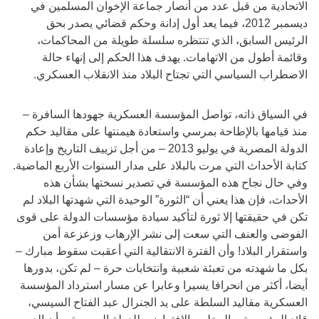
الاتحادية من قبل عدد من أنصار جماعة الإخوان المسلمين في
ديسمبر 2012، فيما يعد أول إدانة وحكم قضائي يصدر بحق
الرئيس السابق، الذي تنتظره سلسلة طويلة من المحاكمات،
وقائمة أطول من الاتهامات. يهدف هذا الحكم إلى إنهاء حالة
الاضطراب السياسي التي تجتاح البلاد منذ الانقلاب العسكري.
في السياق ذاته، تواصل المؤسسة العسكرية جهودها السافرة –
منذ قيامها بالإطاحة بمرسي واستعادة هيمنتها على مقاليد حكم
الدولة المصرية في يوليو 2013 – من أجل تزييف التاريخ وإعادة
كتابة الأحداث التي مرت بالبلاد على مدار السنوات الأربع الماضية.
وفي حال نجاح هذه المؤسسة في تصدير نسختها بشأن هذه
الأحداث، فإن هذا يعني أن “الثورة” الوحيدة التي شهدتها البلاد لم
تكن في حقيقتها إلا ثورة لتأكيد سيادة مؤسسات الدولة على قوى
الفوضى والعنف التي سعت إلى نشر الإرهاب وزعزعة أمن
واستقرار البلاد! وأن الفترة الانتقالية التي أعقبت سقوط مبارك –
بكل ما شهدته من تعبئة شعبية وانتخابات حرة – لم تكن، بدورها
أيضا، أكثر من انحرافا يسيرا وعابرا عن مسار استرداد المؤسسة
العسكرية مقاليد السلطة على يد الجنرال عبد الفتاح السيسي،