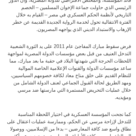
قائد المؤسسة، والمخلص الافتراضي للدولة المصرية، وأن الدور
الرئيسي الذي حاولت جماعة الإخوان المسلمين – الخصم
التاريخي لأنظمة الحكم العسكري في مصر – القيام به خلال
الفترة الانتقالية تحول لخدمة الرواية الجديدة القديمة عن خطر
الإرهاب والاستبداد الديني الذي يواجهه المصريون.
فرض سقوط مبارك المفاجئ عام 2011 على يد الثورة
الشعبية
التدخل العنيف من قبل بعض مؤسسات الدولة المصرية لمواجهة
اللحظات الحرجة التي شهدتها البلاد في حقبة ما بعد مبارك، مما
ساعد مؤسسات الدولة والقنوات الإعلامية الخاصة الموالية
للنظام القديم على خلق مناخ معاد لكافة خصومهم السياسيين،
ومهد الطريق لحالة القبول الجماعي لعنف الدولة الشامل من
خلال عمليات التحريض المستمرة التي مارستها ضد مرسي
ومؤيديه.
كما نجحت المؤسسة العسكرية في اختيار اللحظة المناسبة
للتدخل لإزاحة مرسي عن الحكم، وممارسة عمليات اعتقال على
نطاق واسع ضد كافة المعارضين – بدءا من الإسلاميين، ووصولا