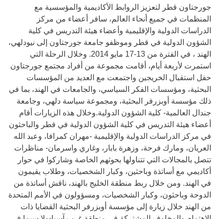
جورجتاون قطر لتعزيز الروابط الأكاديمية والمؤسسية مع
المنظمات في جميع أنحاء العالم، سافر أعضاء من مركز
الدراسات الدولية والإقليمية وأعضاء هيئة التدريس في كلية
الشؤون الدولية في قطر وموظفو جامعة جورجتاون إلى نيودلهي،
الهند ، في الفترة من 13-17 مايو 2014. وخلال الرحلة التي
استمرت لأربعة أيام، أقامت مجموعة من أفراد مجتمع جورجتاون
حفل استقبال الخريجين واجتمعت مع العديد من المؤسسات
البحثية، ومؤسسات الفكر السياسي، والجامعات في الهند، بما في
ذلك مؤسسة أوبزرفر البحثية، ومجموعة سياسة دلهي، وجامعة
جندال العالمية- كلية الشؤون الدولية.وخلال هذه الزيارات أقام
أعضاء هيئة التدريس في كلية الشؤون الدولية في قطر والباحثون
في مركز الدراسات الدولية والإقليمية -مهران كمرافا، وعبد الله
العريان، ومارك فرحة، وزهرة بابار، وغاري واسرمان- مناظرات
تتصل بالمجالات التي تتناولها بحوثهم الخاصة وشاركوا في حوار
أكاديمي مع أساتذة وباحثين، وكبار الشخصيات، وطلاب يقيمون
في الهند. ومن خلال ربط منطقة الخليج بالهند، ناقش أساتذة من
الدوحة وباحثون، وكبار الشخصيات، ومسؤولون في الأمم المتحدة
من الهند خلال زيارة إلى مؤسسة أوبزرفر البحثية القضايا ذات
الاهتمام والمخاوف المشتركة في منطقة غرب آسيا-ولا سيما في