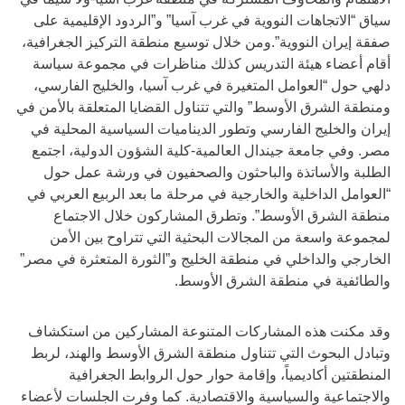
سياق “الاتجاهات النووية في غرب آسيا” و”الردود الإقليمية على
صفقة إيران النووية”.ومن خلال توسيع منطقة التركيز الجغرافية،
أقام أعضاء هيئة التدريس كذلك مناظرات في مجموعة سياسة
دلهي حول “العوامل المتغيرة في غرب آسيا، والخليج الفارسي،
ومنطقة الشرق الأوسط” والتي تتناول القضايا المتعلقة بالأمن في
إيران والخليج الفارسي وتطور الديناميات السياسية المحلية في
مصر. وفي جامعة جيندال العالمية-كلية الشؤون الدولية، اجتمع
الطلبة والأساتذة والباحثون والصحفيون في ورشة عمل حول
“العوامل الداخلية والخارجية في مرحلة ما بعد الربيع العربي في
منطقة الشرق الأوسط”. وتطرق المشاركون خلال الاجتماع
لمجموعة واسعة من المجالات البحثية التي تتراوح بين الأمن
الخارجي والداخلي في منطقة الخليج و”الثورة المتعثرة في مصر”
والطائفية في منطقة الشرق الأوسط.
وقد مكنت هذه المشاركات المتنوعة المشاركين من استكشاف
وتبادل البحوث التي تتناول منطقة الشرق الأوسط والهند، لربط
المنطقتين أكاديمياً، وإقامة حوار حول الروابط الجغرافية
والاجتماعية والسياسية والاقتصادية. كما وفرت الجلسات لأعضاء