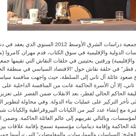
 الدولية والإقليمية في سوق الكتاب، قدم مهران كامروا (مدير
ي في قطر” في حلقة نقاش حول “الاقتصاد السياسي في منطقة ا
خ صعود عائلة آل ثاني إلى السلطة، حيث واجهت منافسة سياس
ي، إلا أن الأسرة الحاكمة عانت من المنافسة الداخلية على م
 الحاكم الحالي لقطر، بعد الانقلاب ضمن القصر على تعزيز قو
إلى تأخر التركيز على عمليات بناء الدولة. وفي محاولة لتطوي
رة مع إنشاء عدد كبير من الكيانات البيروقراطية والكيانات ش
لمؤسسات، وبالتالي تقريبهم إلى عالم العائلة الحاكمة. وضمن ا
لة الحاكمة وإقامة ديناميات مؤسسية تسمح بإقامة علاقات بين 
خليج: السياسات والممارسات، والمفاوضات” التي ترأسها جوين