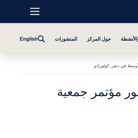
Menu
top
تبديل
والأنشطة
حول المركز
المنشورات
English
البحث
أوسط في دنفر, كولورادو
ور مؤتمر جمعية