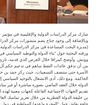
وبالإضافة إلى وجود جناح يضم منشورات مركز الدراسات
ورقته البحثية حول “بناء الدولة والتوطيد السياس
ووتش. وأوضح كمرافا خلال العرض الذي قدمه، تاري
من أن تدفق عائدات النفط ساهم في تدعيم حكم آل ثان
الأسرة حتى منتصف التسعينات، حيث ركز حمد بن خليفة
الحاكمة. ومع ذلك، أدى الانشغال بالتوحيد السياسي 
الدولة خلال العقد الماضي بصورة مباشرة أو غير مباش
تقديم الجهات الاجتماعية الفاعلة كجهات معنية لهذه ا
بن خليفة الدولة القطرية من خلال تعزيز تماسك العائ
حلقة نقاش حول “الهجرة و(عدم) المواطنة في دول ال