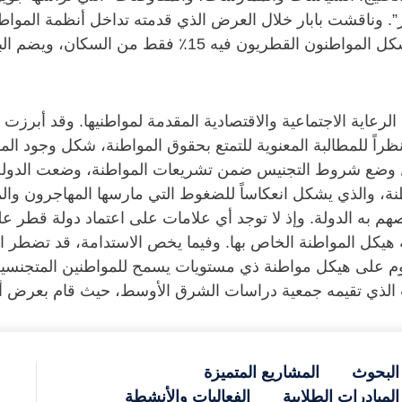
ر”. وناقشت بابار خلال العرض الذي قدمته تداخل أنظمة الموا
فقد أدى التدفق الكبير للمهاجرين إلى خلق مجتمع يشكل الموا
عاية الاجتماعية والاقتصادية المقدمة لمواطنيها. وقد أبرزت ا
نظراً للمطالبة المعنوية للتمتع بحقوق المواطنة، شكل وجود ال
ال وضع شروط التجنيس ضمن تشريعات المواطنة، وضعت الدولة ص
طنة، والذي يشكل انعكاساً للضغوط التي مارسها المهاجرون وال
م به الدولة. وإذ لا توجد أي علامات على اعتماد دولة قطر عل
هيكل المواطنة الخاص بها. وفيما يخص الاستدامة، قد تضطر الدول
قوم على هيكل مواطنة ذي مستويات يسمح للمواطنين المتجنسين
ب الذي تقيمه جمعية دراسات الشرق الأوسط، حيث قام بعرض أ
البحوث
المشاريع المتميزة
المبادرات الطلابية
الفعاليات والأنشطة