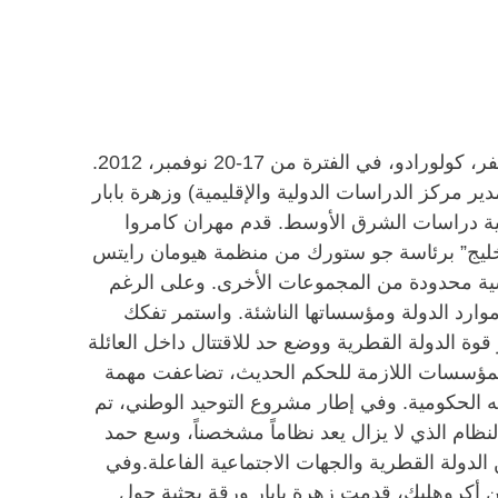
شارك مركز الدراسات الدولية والإقليمية في مؤتمر جمعية دراسات الشرق الأوسط 2012 السنوي الذي يعقد في دنفر، كولورادو، في الفترة من 17-20 نوفمبر، 2012.
 مركز الدراسات الدولية والإقليمية) وزهرة بابار
(مديرة البحث المساعدة في مركز الدراسات الدولية والإقليمية) ورقتين بحثيتين في حلقات النقاش التي تقيمها جمعية دراسات الشرق الأوسط. ‎قدم مهران كامروا
لخليج” برئاسة جو ستورك من منظمة هيومان رايتس
ية محدودة من المجموعات الأخرى. وعلى الرغم
وارد الدولة ومؤسساتها الناشئة. واستمر تفكك
ة الدولة القطرية ووضع حد للاقتتال داخل العائلة
ر المؤسسات اللازمة للحكم الحديث، تضاعفت مهمة
به الحكومية. وفي إطار مشروع التوحيد الوطني، تم
لنظام الذي لا يزال يعد نظاماً مشخصناً، وسع حمد
الدولة القطرية والجهات الاجتماعية الفاعلة.وفي
 أكروهليك، قدمت زهرة بابار ورقة بحثية حول