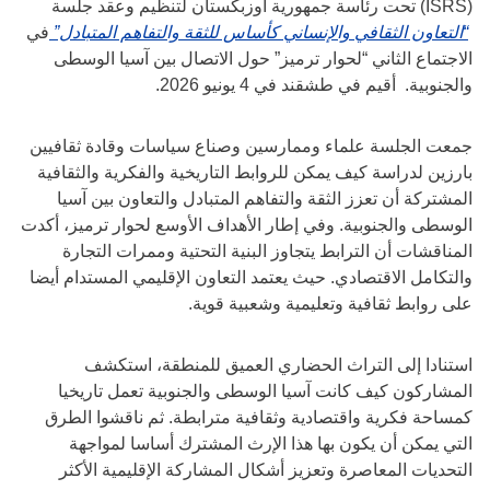
(ISRS) تحت رئاسة جمهورية أوزبكستان لتنظيم وعقد جلسة
“التعاون الثقافي والإنساني كأساس للثقة والتفاهم المتبادل”
في
الاجتماع الثاني “لحوار ترميز” حول الاتصال بين آسيا الوسطى
والجنوبية. أقيم في طشقند في 4 يونيو 2026.
جمعت الجلسة علماء وممارسين وصناع سياسات وقادة ثقافيين
بارزين لدراسة كيف يمكن للروابط التاريخية والفكرية والثقافية
المشتركة أن تعزز الثقة والتفاهم المتبادل والتعاون بين آسيا
الوسطى والجنوبية. وفي إطار الأهداف الأوسع لحوار ترميز، أكدت
المناقشات أن الترابط يتجاوز البنية التحتية وممرات التجارة
والتكامل الاقتصادي. حيث يعتمد التعاون الإقليمي المستدام أيضا
على روابط ثقافية وتعليمية وشعبية قوية.
استنادا إلى التراث الحضاري العميق للمنطقة، استكشف
المشاركون كيف كانت آسيا الوسطى والجنوبية تعمل تاريخيا
كمساحة فكرية واقتصادية وثقافية مترابطة. ثم ناقشوا الطرق
التي يمكن أن يكون بها هذا الإرث المشترك أساسا لمواجهة
التحديات المعاصرة وتعزيز أشكال المشاركة الإقليمية الأكثر