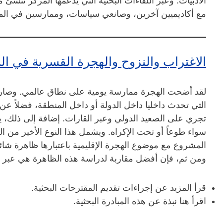
الأدبيات. وعبر اللقاءات البحثية التي يدعمها المركز ننشئ م
مع أكاديميين آخرين، وصانعي سياسات، وممارسين في المي
الاغتراب والنزوح والهجرة القسرية في ا
لقد أضحت الهجرة ممارسة يومية على نطاق عالمي. وصار ه
التي تحدث داخليا داخل الدولة أو داخل المنطقة، فضلاً 
تجري على الصعيد الدولي وعبر القارات. إضافة إلى ذلك
سواء طوعاً أو تحت الإكراه. ويشمل هذا النوع الأخير من اله
المشروع مع موضوع الهجرة الإقليمية باعتبارها ظاهرة شا
ومن ثم، فإن أفضل مقاربة لدراسة هذه الظاهرة هي عبر ا
قرأ المزيد عن إجراءات تقديم المقترحات البحثية​.
​اقرأ هنا نبذة عن هذه المبادرة البحثية.