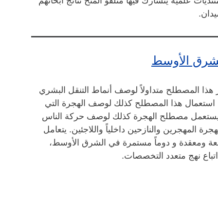
نتديات علمية يتشارك فيها متلقو المنح نتائج أبحاثهم
دان.
لشرق الأوسط
ذا المصطلح متداولاً لوصف أنماط التنقل البشري
عن استعمال هذا المصطلح كذلك لوصف الهجرة التي
، يستعمل مصطلح الهجرة كذلك لوصف حركة الناس
جرة المهجرين والنازحين داخلياً واللاجئين. يتعامل
ئعة ومعقدة و دوماً مستمرة في الشرق الأوسط،
تباع نهج متعدد التخصصات.