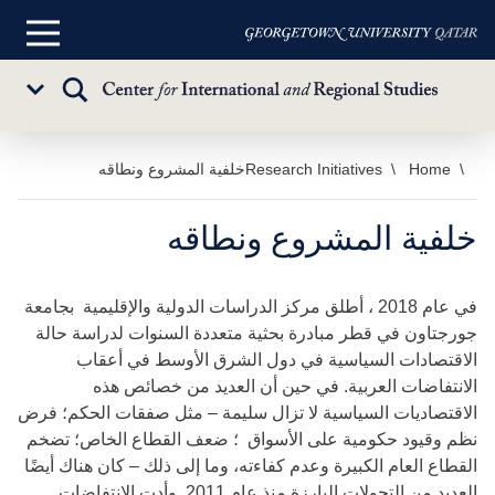
القائمة
الرئيسية
تبديل
Sub
البحث
Menu
خطي
Home
Research Initiatives
خلفية المشروع ونطاقه
لى
لمحتوى
خلفية المشروع ونطاقه
لرئيسي
في عام 2018 ، أطلق مركز الدراسات الدولية والإقليمية بجامعة
جورجتاون في قطر مبادرة بحثية متعددة السنوات لدراسة حالة
الاقتصادات السياسية في دول الشرق الأوسط في أعقاب
الانتفاضات العربية. في حين أن العديد من خصائص هذه
الاقتصاديات السياسية لا تزال سليمة – مثل صفقات الحكم؛ فرض
نظم وقيود حكومية على الأسواق ؛ ضعف القطاع الخاص؛ تضخم
القطاع العام الكبيرة وعدم كفاءته، وما إلى ذلك – كان هناك أيضًا
العديد من التحولات البارزة منذ عام 2011. وأدت الانتفاضات