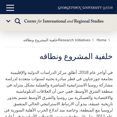
القائمة
الرئيسية
تبديل
Sub
البحث
Menu
خطي
Home
Research Initiatives
خلفية المشروع ونطاقه
لى
لمحتوى
خلفية المشروع ونطاقه
لرئيسي
في أواخر عام 2018، أطلق مركز الدراسات الدولية والإقليمية
بجامعة جورجتاون في قطر مبادرة بحثية لسنوات متعددة لدراسة
مشاركة روسيا الاستراتيجية المباشرة والعملية بشكل متزايد في
منطقة الشرق الأوسط. ففي حين أن العلاقات الدبلوماسية
والاقتصادية والعسكرية بين روسيا والشرق الأوسط تتسم بجذور
تاريخية عميقة، يبدو أن الارتباط الاستراتيجي الحالي المتعمق
لروسيا مع المنطقة، وخاصة منذ اندلاع الحرب الأهلية السورية في
عام 2011، يدل على وقوع مزيد من التحولات الأساسية في أعادة