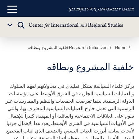
القائمة
الرئيسية
تبديل
Sub
البحث
Menu
خطي
Home
Research Initiatives
خلفية المشروع ونطاقه
لى
لمحتوى
خلفية المشروع ونطاقه
لرئيسي
يركز علماء السياسة بشكل تقليدي في محاولاتهم لفهم السلوك
والعمليات السياسية الجارية في الشرق الأوسط على مؤسسات
الدولة الرسمية. بينما تعرضت الجمعيات والنظم والممارسات غير
الرسمية التي تعمل خارج العمليات السياسية المعترف بها، والتي
تقوم على العلاقات الاجتماعية والعائلية أو المهنية، كثيراً للإهمال
في الأدبيات السياسية في الشرق الأوسط. يعود هذا الإهمال جزئيا
لأبحاث سابقة أبرزت الغياب النسبي والضعف الذي انتاب المجتمع
المدني الأصيل والفعال في معظم أنحاء المنطقة. وعلى الرغم