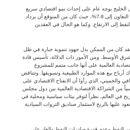
ل الخليج بوجه عام على إحداث نمو اقتصادي سريع
وبذل مجهودات لتعزيز تطورات هيكلية كبيرة. في عام 2011، كان من المخطط أن يزداد معدل النمول بدول مجلس التعاون إلى 7.8%، حيث كان من المتوقع أن يزداد
يارات دولار أمريكي عند عودة أسعار النفط إلى الارتفاع. وكما هو الحال في العقدين
- فقد كان من الممكن بذل جهود تنموية جبارة في ظل
لشرق الأوسط. ومن الأمور ذات الدلالة، تأسيس قادة
تصادية العالمية على أنها جانب متمم للمشروع
 أرباح بيع هذه الموارد الطبيعية وتسويقها. وتتناقض
ي والخميني، الذي رأوا أن الانفتاح الاقتصادي على
بياً من الشراكة الاقتصادية العالمية بين دول مجلس
بح في العالم، نظراً لتوفر بيئات سياسية ومحلية في
 عليها بالربح لاستثمار صناديق الثروات السيادية
عصر النفط وعدم قدرة صادرات النفط والغاز على