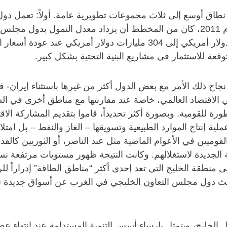
طاق أوسع إلى ثلاث مجموعات تطويرية عامة. أولاً: تعمل دو
فائض الحسابات الجارية الخارجية بها من 136 مليار دولار أمريكي إلى 304 مل
قعة للاستثمار في مشاريع البنية التحتية بشكل كبير.
من نجاح ذلك الأمر مع بعض الدول أكثر من غيرها باستثناء إيران
في الاقتصاد العالمي، خاصة عند مقارنتها مع مناطق أخرى في ا
رة للقومية. وبصورة أكثر تحديداً، قاموا بتقديم المشاركة الاق
 إنتاج الموارد الطبيعية وتسويقها – الغاز والنفط – بل امتلاك
يين في الأعوام الماضية مثل عبد الناصر، أو الثوريين كالقذاف
ة الجديدة لاستغلالهم. وكانت النتيجة ظهور مستويات مرتفعة نس
 منطقة الخليج التي تعد إحدى أكثر “مناطق الطاقة” إدراراً للر
بحث دول مجلس التعاون الخليجي في الغرب عن أسواق جديدة تعود
 الخليج، ويتمثل بإرساء أسس التنمية المستدامة عند انتهاء 