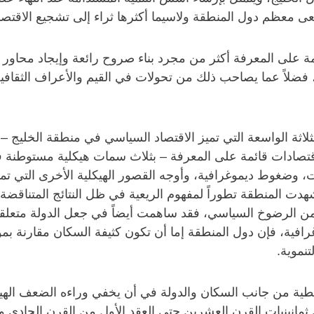
عى معظم دول المنطقة ولاسيما أكثرها ثراء إلى تشجيع الاقتصا
ة على المعرفة أكثر من مجرد بناء صروح رائعة وإيجاد محاور أ
 فضلاً عما يصاحب ذلك من تحولات في القيم والأعراف الثقافية
لاثة الواسعة التي تميز الاقتصاد السياسي في منطقة الخليج – ال
 اقتصادات قائمة على المعرفة – بثلاث سمات هيكلية مستوطنة 
، وضغوط ديموغرافية، وأوجه القصور الهيكلية الأخرى التي تما
هدت المنطقة تطوراً لمفهوم الريعية في ظل النتائج المتناقضة
 من الرضوخ السياسي، فقد ساهمت أيضاً في جعل الدولة متعلقة
رافية، فإن دول المنطقة إما أن تكون كثيفة السكان مقارنة بموار
تنموية.
نفطية من جانب السكان والدولة في أن يخفي وراءه الضعف الهيك
مانينيات القرن العشرين حتى العقد الأول من القرن الحادي وا