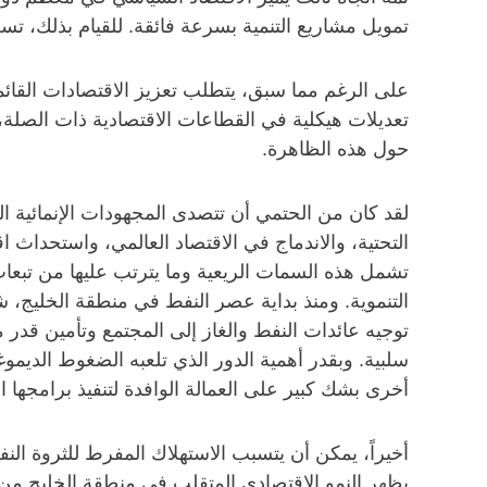
تمويل مشاريع التنمية بسرعة فائقة. للقيام بذلك، تس
على الرغم مما سبق، يتطلب تعزيز الاقتصادات القائم
تعديلات هيكلية في القطاعات الاقتصادية ذات الصلة،
حول هذه الظاهرة.
لقد كان من الحتمي أن تتصدى المجهودات الإنمائية الث
التحتية، والاندماج في الاقتصاد العالمي، واستحداث
تشمل هذه السمات الريعية وما يترتب عليها من تبعات
التنموية. ومنذ بداية عصر النفط في منطقة الخليج، ش
توجيه عائدات النفط والغاز إلى المجتمع وتأمين قدر
سلبية. وبقدر أهمية الدور الذي تلعبه الضغوط الديموغ
أخرى بشك كبير على العمالة الوافدة لتنفيذ برامجها ال
أخيراً، يمكن أن يتسبب الاستهلاك المفرط للثروة ال
يظهر النمو الاقتصادي المتقلب في منطقة الخليج من ث