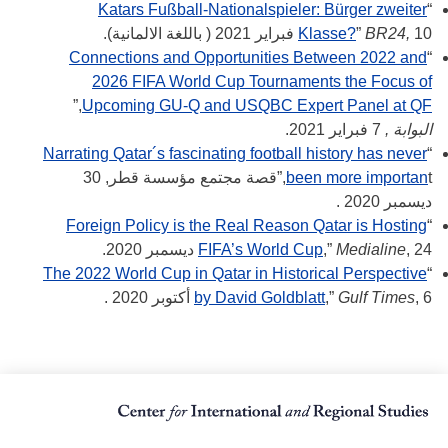
Katars Fußball-Nationalspieler: Bürger zweiter
“
10 فبراير 2021 ( باللغة الالمانية).
BR24,
”
Klasse?
Connections and Opportunities Between 2022 and
“
2026 FIFA World Cup Tournaments the Focus of
,”
Upcoming GU-Q and USQBC Expert Panel at QF
البوابة ,
7 فبراير 2021.
Narrating Qatar´s fascinating football history has never
“
been more importan
t,”قصة مجتمع مؤسسة قطر, 30
ديسمبر 2020 .
Foreign Policy is the Real Reason Qatar is Hosting
“
, 24 ديسمبر 2020.
Medialine
,”
FIFA’s World Cup
The 2022 World Cup in Qatar in Historical Perspective
“
, 6 أكتوبر 2020 .
Gulf Times
,”
by David Goldblatt