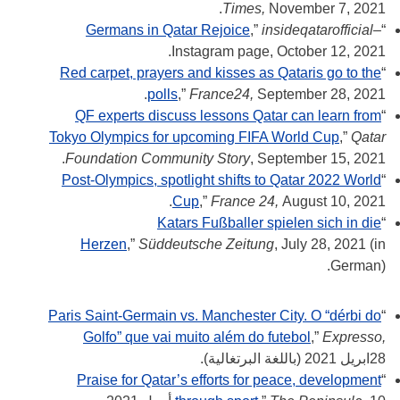
Times,
November 7, 2021.
Germans in Qatar Rejoice
,”
insideqatarofficial
–
“
Instagram page, October 12, 2021.
Red carpet, prayers and kisses as Qataris go to the
“
polls
,”
France24,
September 28, 2021.
QF experts discuss lessons Qatar can learn from
“
Tokyo Olympics for upcoming FIFA World Cup
,”
Qatar
Foundation Community Story
, September 15, 2021.
Post-Olympics, spotlight shifts to Qatar 2022 World
“
Cup
,”
France 24,
August 10, 2021.
Katars Fußballer spielen sich in die
“
Herzen
,”
Süddeutsche Zeitung
, July 28, 2021 (in
German).
Paris Saint-Germain vs. Manchester City. O “dérbi do
“
Golfo” que vai muito além do futebol
,”
Expresso,
28ابريل 2021 (باللغة البرتغالية).
Praise for Qatar’s efforts for peace, development
“