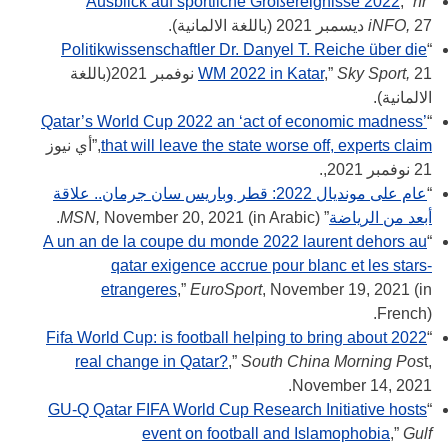
Ausblick auf sportliche Großereignisse 2022
,”
hr
“
27 ديسمبر 2021 (باللغة الالمانية).
iNFO,
Politikwissenschaftler Dr. Danyel T. Reiche über die
“
Sky Sport,
,”
WM 2022 in Katar
21 نوفمبر 2021(باللغة
الالمانية).
Qatar’s World Cup 2022 an ‘act of economic madness’
“
that will leave the state worse off, experts claim
,”أي نيوز
21 نوفمبر 2021,.
“
عام على مونديال 2022: قطر وباريس سان جرمان.. علاقة
أبعد من الرياضة
”
November 20, 2021 (in Arabic).
MSN,
A un an de la coupe du monde 2022 laurent dehors au
“
qatar exigence accrue pour blanc et les stars-
etrangeres
,”
EuroSport
, November 19, 2021 (in
French).
2022 Fifa World Cup: is football helping to bring about
“
real change in Qatar?
,”
South China Morning Pos
t,
November 14, 2021.
GU-Q Qatar FIFA World Cup Research Initiative hosts
“
event on football and Islamophobia
,”
Gulf