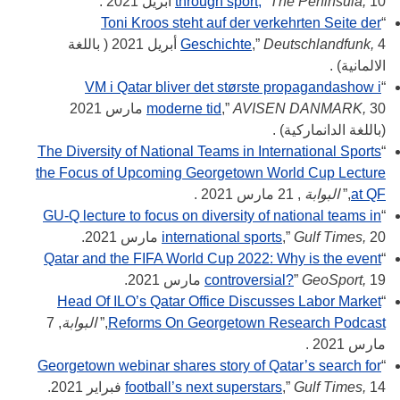
10 أبريل 2021 .
The Peninsula,
”
through sport,
Toni Kroos steht auf der verkehrten Seite der
“
Deutschlandfunk,
,”
Geschichte
4 أبريل 2021 ( باللغة
الالمانية) .
VM i Qatar bliver det største propagandashow i
“
AVISEN DANMARK,
,”
moderne tid
30 مارس 2021
(باللغة الدانماركية) .
The Diversity of National Teams in International Sports
“
the Focus of Upcoming Georgetown World Cup Lecture
at QF
,”
البوابة
, 21 مارس 2021 .
GU-Q lecture to focus on diversity of national teams in
“
20 مارس 2021.
Gulf Times,
,”
international sports
Qatar and the FIFA World Cup 2022: Why is the event
“
19 مارس 2021.
GeoSport,
”
controversial?
Head Of ILO’s Qatar Office Discusses Labor Market
“
Reforms On Georgetown Research Podcast
,”
البوابة
, 7
مارس 2021 .
Georgetown webinar shares story of Qatar’s search for
“
14 فبراير 2021.
Gulf Times,
,”
football’s next superstars