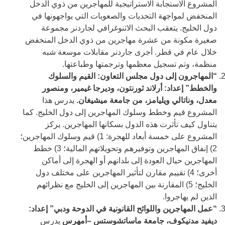
المشروع الاستجابة الاستراتيجية للمهاجرين من ذوي الدخل
المنخفض لمواجهة التحديات والصعوبات التي يواجهونها في
دول الخليج. يتعقب البحث الاثنوغرافي لجاردنر مجموعة
صغيرة مكونة من عشرة مهاجرين من ذوي الدخل المنخفض
خلال عام في قطر. أجرى جاردنر مقابلات موسعة شبه
منظمة، وتم تسجيل معظمها وترجمتها وطباعتها.
“المهاجرون إلى دول مجلس التعاون: القيم والسلوك
والخطط” إعداد: أرلاند ثورنتون، وديرجا غيمير، ومنصور
معدل، وناتالي ويليامز، من جامعة ميشيغان.
يدرس هذا
المشروع قيم وخطط وسلوك المهاجرين إلى دول الخليج. كما
يتناول كيف تأثرت هذه الدول بسكانها المهاجرين. يركز
المشروع على خمسة أبعاد للهجرة: 1) قيم وسلوك المهاجرين؛
2) إنفاق المهاجرين وتوفيرهم وتحويلاتهم المالية؛ 3) خطط
المهاجرين حيال العودة إلى بلدانهم أو الهجرة إلى أماكن
أخرى؛ 4) تقييم مقارن لتأثير المهاجرين على مختلف دول
الخليج؛ 5) المقارنة بين المهاجرين إلى الخليج مع نظرائهم
الذين لم يهاجروا.
“عمل المهاجرين واللوائح القانونية في الدوحة ودبي” إعداد:
ديفيد مدنيكوف، جامعة ماساتشوستس –أمهرس
يدرس