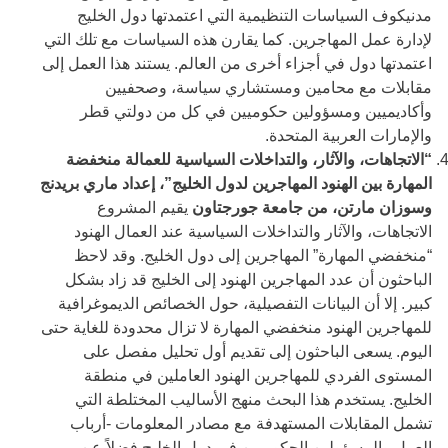
مدنيكوف السياسات التنظيمية التي اعتمدتها دول الخليج
لإدارة عمل المهاجرين. كما يقارن هذه السياسات مع تلك التي
اعتمدتها دول في أجزاء أخرى من العالم. يستند هذا العمل إلى
مقابلات مع محامين ومستشاري سياسة، وصحفيين
وأكاديميين ومسؤولين حكوميين في كل من دولتي قطر
والإمارات العربية المتحدة.
“الاتجاهات، والآثار، والتداخلات السياسية للعمالة منخفضة
المهارة بين الهنود المهاجرين لدول الخليج”، إعداد ماري بريدنج
وسوزان مارتن، من جامعة جورجتاون
يقيم المشروع
الاتجاهات، والآثار والتداخلات السياسية عند العمال الهنود
“منخفضي المهارة” المهاجرين إلى دول الخليج. وقد لاحظ
الباحثون أن عدد المهاجرين الهنود إلى الخليج قد زاد بشكل
كبير. إلا أن البيانات التفصيلية، حول الخصائص الديموغرافية
للمهاجرين الهنود منخفضي المهارة لا تزال محدودة للغاية حتى
اليوم. يسعى الباحثون إلى تقديم أول تحليل مفصل على
المستوى الفردي للمهاجرين الهنود العاملين في منطقة
الخليج. يستخدم هذا البحث منهج الأساليب المختلطة التي
تشمل المقابلات المستهدفة مع مصادر المعلومات -أرباب
العمل والمسؤولين الحكوميين في دول الخليج فضلاً عن