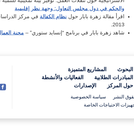
الاستراتيجية حول تنقلات العمل: توفير بيئة تمكينية للتنمية المستد
والحكم في دول مجلس التعاول: وجهة نظر إقليمية
اقرأ مقالة زهرة بابار حول
نظام الكفالة
في مركز الدراسات ا
2013.
شاهد زهرة بابار في برنامج “إنسايد ستوري” –
محنة العما
البحوث
المشاريع المتميزة
المبادرات الطلابية
الفعاليات والأنشطة
حول المركز
الإصدارات
وق النشر
سياسة الخصوصية
هيزات الاحتياجات الخاصة