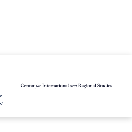
حق
تج