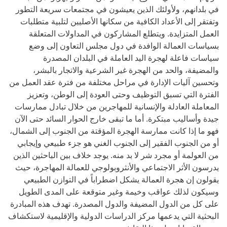
في بلدانهم، ولأولئك الذين يعيشون في مجتمعات سريعة التطور
وتفتقر إلى الأعداد الكافية من سكانها الأصليين لتلبية متطلبات
العمل المتزايدة. ويتطلع المشاركون في المداولات المتعلقة
بسياسات العمالة الوافدة في دول مجلس التعاون إلى وضع
سياسات فاعلة لهجرة اليد العاملة في البلدان المصدرة
والمضيفة، والحد من الهجرة غير الشرعية والاتجار بالبشر،
وتحسين آليات الإدارة في مراحل مختلفة من فترة عقد العمل من
الفترة التي تسبق التوظيف وحتى العودة إلى الوطن، وتعزيز
المعاملة العادلة والإنسانية للمهاجرين من خلال تبادل ممارسات
جيدة وأساليب مبتكرة. أما ما تبقى خارج الحوار السائد حتى الآن
فهو ما إذا كانت ممارسة الهجرة المؤقتة من الجنوب إلى الشمال،
أو من الجنوب الفقير إلى الجنوب الغني هو جزء طبيعي وإيجابي
من العولمة أو مجرد شر لا بد منه. يوجد خلاف بين الباحثين الذين
يدرسون الأثر الاجتماعي والأنثروبولوجي للعمالة المهاجرة، حيث
يقولون إن هجرة العمالة يشكل اضطراباً في التوازن الطبيعي
وسيكون لذلك عواقب وخيمة وغير متوقعة على المدى الطويل
على كل من الدول المضيفة والدول المصدرة. تهدف هذه المبادرة
البحثية التي يدعمها مركز الدراسات الدولية والإقليمية لاستكشاف