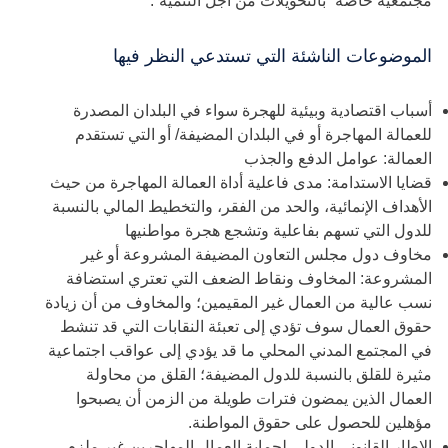
مجتمعية خاصة “بالتحويلات من أجل التنمية”.
الموضوعات الناشئة التي تستدعي النظر فيها
أسباب اقتصادية وبيئية للهجرة سواء في البلدان المصدرة
للعمالة المهاجرة أو في البلدان المضيفة/ أو التي تستقدم
العمالة: عوامل الدفع والجذب
قضايا الاستدامة: مدى فاعلية أداة العمالة المهاجرة من حيث
الأهداف الإنمائية، والحد من الفقر، والتخطيط المالي بالنسبة
للدول التي تسهم بفاعلية وتشجع هجرة مواطنيها
مخاوف دول مجلس التعاون المضيفة المشروعة أو غير
المشروعة: المخاوف ونقاط الضعف التي تعتري استضافة
نسب عالية من العمال غير المقيمين؛ والمخاوف من أن زيادة
حقوق العمال سوف تؤدي إلى تعبئة النقابات التي قد تنشط
في المجتمع المدني المحلي ما قد يؤدي إلى عواقب اجتماعية
مثيرة للقلق بالنسبة للدول المضيفة؛ القلق من محاولة
العمال الذين يمضون فترات طويلة من الزمن أن يصبحوا
مؤهلين للحصول على حقوق المواطنة.
الإطار القانوني الدولي لحماية العمال المهاجرين غير ملزم،