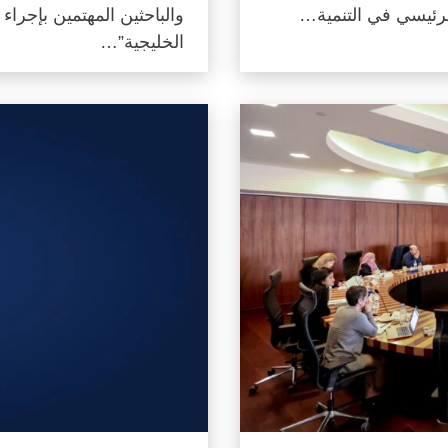
لرئيسي في التنمية…
والباحثين المهتمين بإجرا
الخليجية”…