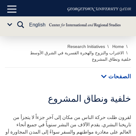
القائمة
الرئيسية
تبديل
English
Sub
البحث
Menu
خطي
Home
Research Initiatives
الاغتراب والنزوح والهجرة القسرية في الشرق الأوسط
لى
خلفية ونطاق المشروع
لمحتوى
لرئيسي
الصفحات
خلفية ونطاق المشروع
لقرون ظلت حركة الناس من مكان إلى آخر جزءاً لا يتجزأ من
تاريخنا البشري. يقدم الآلاف من البشر سنوياً في جميع أنحاء
العالم على مغادرة مواطنهم والسفر سواءً إلى المدن المجاورة أو