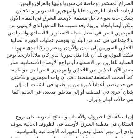
الصراع المستمر، وخاصة في سوريا وليبيا والعراق واليمن،
ازدادت أعداد النازحين داخليا والمهجرين القسريين واللاجئين
بشكل حاد، سواء داخل منطقة الأوسط الشرق في المقام الأول
ولكن أيضا باتجاه أوروبا. وقد تسبب هذا التدفق الذي لا ينتهي من
المهجرين قسرا في تعطل عجلة الاستقرار الاقتصادي والسياسي
والاجتماعي في عدد من البلدان. وتوضح عمليات الهجرة الحالية
للاجئين السوريين إلى لبنان والأردن ومصر وتركيا مدى سهولة
تفكك الدول، وذلك أن بلدا مثل سوريا الذي كان ملاذاً تاريخياً يوفر
الحماية للفارين من الاضطهاد أو تراجع الأوضاع الاقتصادية، صار
يصدر الآن الملايين من اللاجئين والمهجرين قسريا من مواطنيه.
كما أضحت المنطقة تستضيف في آن واحد المهجرين واللاجئين
في حين تصدر أعداداً كبيرة من مواطنيها في الشتات، إما إلى
بلدان أخرى في المنطقة أو إلى مناطق متعددة في العالم، كما
هي حالات لبنان وإيران.
إن استكشاف الظروف والأسباب والنتائج المترتبة على نزوح
السكان في منطقة الشرق الأوسط في الظروف الحالية سوف
يؤدي إلى فهم أفضل لبعض التغييرات الاجتماعية والسياسية