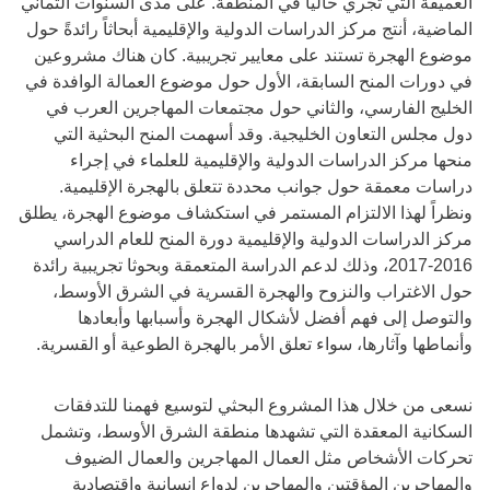
العميقة التي تجري حالياً في المنطقة. على مدى السنوات الثماني
الماضية، أنتج مركز الدراسات الدولية والإقليمية أبحاثاً رائدةً حول
موضوع الهجرة تستند على معايير تجريبية. كان هناك مشروعين
في دورات المنح السابقة، الأول حول موضوع العمالة الوافدة في
الخليج الفارسي، والثاني حول مجتمعات المهاجرين العرب في
دول مجلس التعاون الخليجية. وقد أسهمت المنح البحثية التي
منحها مركز الدراسات الدولية والإقليمية للعلماء في إجراء
دراسات معمقة حول جوانب محددة تتعلق بالهجرة الإقليمية.
ونظراً لهذا الالتزام المستمر في استكشاف موضوع الهجرة، يطلق
مركز الدراسات الدولية والإقليمية دورة المنح للعام الدراسي
2016-2017، وذلك لدعم الدراسة المتعمقة وبحوثا تجريبية رائدة
حول الاغتراب والنزوح والهجرة القسرية في الشرق الأوسط،
والتوصل إلى فهم أفضل لأشكال الهجرة وأسبابها وأبعادها
وأنماطها وآثارها، سواء تعلق الأمر بالهجرة الطوعية أو القسرية.
نسعى من خلال هذا المشروع البحثي لتوسيع فهمنا للتدفقات
السكانية المعقدة التي تشهدها منطقة الشرق الأوسط، وتشمل
تحركات الأشخاص مثل العمال المهاجرين والعمال الضيوف
والمهاجرين المؤقتين والمهاجرين لدواع إنسانية واقتصادية