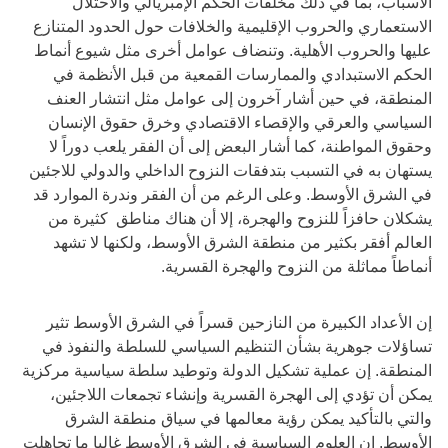
الأسباب، بما في ذلك مخلفات الحكم الإمبريالي والاحتلال
الاستعماري والحروب الإقليمية والخلافات حول الحدود المتنازع
عليها والحروب الأهلية. وتنضاف عوامل أخرى مثل شيوع أنماط
الحكم الاستبدادي والممارسات القمعية من قبل الأنظمة في
المنطقة، في حين أشار آخرون إلى عوامل مثل انتشار العنف
السياسي والعرقي والإقصاء الاقتصادي وخرق حقوق الإنسان
وحقوق المواطنة، كما أشار البعض إلى أن الفقر يلعب دوراً لا
يستهان به في التسبب بتدفقات النزوح الداخلي والدولي للاجئين
في الشرق الأوسط. وعلى الرغم من أن الفقر وندرة الموارد قد
يشكلان حافزاً للنزوح والهجرة، إلا أن هناك مناطق كثيرة من
العالم أفقر بكثير من منطقة الشرق الأوسط، ولكنها لا تشهد
أنماطاً مماثلة من النزوح والهجرة القسرية.
إن الأعداد الكبيرة من النازحين قسراً في الشرق الأوسط تثير
تساؤلات جوهرية بشأن التنظيم السياسي للسلطة والنفوذ في
المنطقة. إن عملية تشكيل الدولة وتوطيد سلطة سياسية مركزية
يمكن أن تؤدي إلى الهجرة القسرية وإنشاء تجمعات اللاجئين،
والتي بالتأكيد يمكن رؤية معالمها في سياق منطقة الشرق
الأوسط. إن العلوم السياسية في الشرق الأوسط غالبا ما تجاهلت