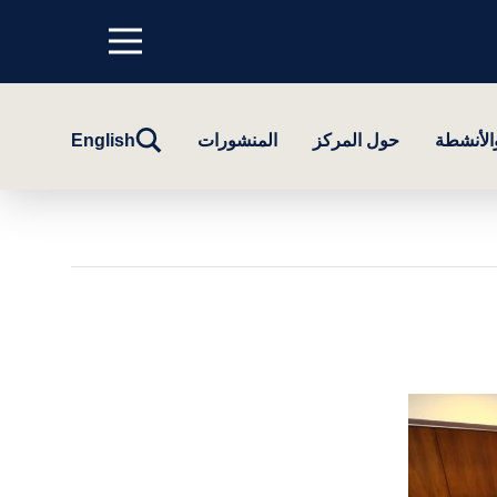
Menu
top
تبديل
والأنشطة
حول المركز
المنشورات
English
البحث