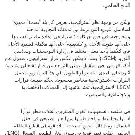
الناتج العالمي.
ولكن من وجهة نظر استراتيجية، يعرض كل بلد “بصمة” مميزة
لسلاسل التوريد التي تربط بين تدفقاته التجارية الداخلة
والخارجية. في حين أن كلمة “استراتيجي” عادة ما يتم تفسيرها
على أنها طويلة الأجل، و “تشغيلية” على أنها مكملة قصيرة الأجل،
فإن كلاهما يأخذ معنى مختلفا في إدارة اللوجستيات وسلاسل
التوريد (LSCM). وهنا، لا يمكن عكس قرار استراتيجي، بمعزل عن
أفقه الزمني. في المقابل، يمكن التراجع عن قرار تشغيلي وتسوية
آثاره على المدى القصير أو الطويل. في هذا السيناريو ، تحمل
القرارات الاستراتيجية مخاطر محسوبة. بحكم طبيعة قرارات
LSCM الاستراتيجية، تمتد نتائجها إلى المجالات الاقتصادية
والاجتماعية والسياسية.
في منتصف تسعينيات القرن العشرين، اتخذت قطر قرارا
استراتيجيا لتطوير احتياطياتها من الغاز الطبيعي في حقل
الشمال، ومنذ ذلك الحين أصبحت البلاد قوة في قطاع الطاقة
العالمي. ظلت قطر قوية في سوق الغاز الطبيعي المسال (LNG)،