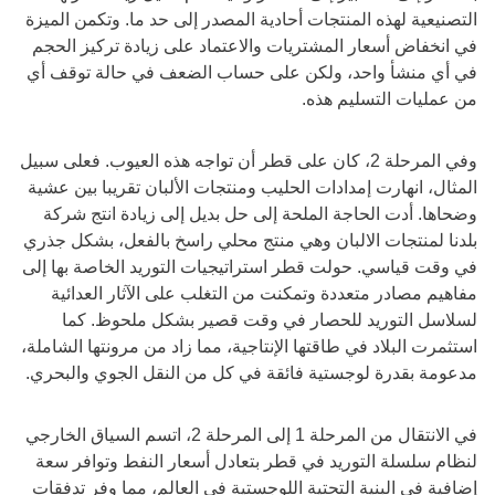
التصنيعية لهذه المنتجات أحادية المصدر إلى حد ما. وتكمن الميزة
في انخفاض أسعار المشتريات والاعتماد على زيادة تركيز الحجم
في أي منشأ واحد، ولكن على حساب الضعف في حالة توقف أي
من عمليات التسليم هذه.
وفي المرحلة 2، كان على قطر أن تواجه هذه العيوب. فعلى سبيل
المثال، انهارت إمدادات الحليب ومنتجات الألبان تقريبا بين عشية
وضحاها. أدت الحاجة الملحة إلى حل بديل إلى زيادة انتج شركة
بلدنا لمنتجات الالبان وهي منتج محلي راسخ بالفعل، بشكل جذري
في وقت قياسي. حولت قطر استراتيجيات التوريد الخاصة بها إلى
مفاهيم مصادر متعددة وتمكنت من التغلب على الآثار العدائية
لسلاسل التوريد للحصار في وقت قصير بشكل ملحوظ. كما
استثمرت البلاد في طاقتها الإنتاجية، مما زاد من مرونتها الشاملة،
مدعومة بقدرة لوجستية فائقة في كل من النقل الجوي والبحري.
في الانتقال من المرحلة 1 إلى المرحلة 2، اتسم السياق الخارجي
لنظام سلسلة التوريد في قطر بتعادل أسعار النفط وتوافر سعة
إضافية في البنية التحتية اللوجستية في العالم، مما وفر تدفقات