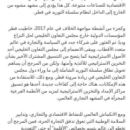
الاقتصادية للصناعات متنوعة. كل هذا يؤدي إلى مشهد مشوه من
الخارج إلى الداخل لنظام سلسلة التوريد في قطر.
وكجزء من أنشطة مواجهة الخلاف في عام 2017، خاطبت قطر
المؤسسات الدولية خارج مجلس التعاون الخليجي لحل النزاع
وديا. تم العثور على شركاء جدد في السياسة والتجارة في عالم
متعدد الأقطاب. ويبقى الانضمام إلى مجلس التعاون الخليجي أحد
الأصول الاستراتيجية كما يتضح من التنسيق المشترك الأخير بشأن
التخزين الاستراتيجي للأغذية وأمنها، ولكن من المرجح أن يساهم
تحويل نطاق سلسلة التوريد الشاملة إلى ما وراء دول مجلس
التعاون الخليجي في زيادة مرونة قطر. ومع ذلك، للاستفادة من
هذه الإمكانات، هناك حاجة إلى كفاءات جديدة. أحدها هو تنسيق
مراكز الإمداد والتخزين الاستراتيجية لمزيد من الأنظمة الفرعية
المجزأة في المشهد التجاري العالمي.
ومع الانكماش العالمي للنشاط الاقتصادي والتجاري، وتدابير
السلامة الوطنية التي تعوق تدفق التجارة الحرة، فمن المرجح أن
نخطو إلى عالم يتسم بخصائص “الأقلمة” أو حتى “التعددية