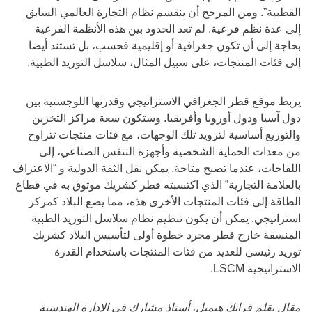
القطبية”. ومن المرجح أن ينقسم نظام التجارة العالمي السابق
إلى عدة نظم فرعية. لم تعد الحدود بين هذه الأنظمة الفرعية
بحاجة إلى أن تكون جغرافية أو إقليمية فحسب، بل تستند أيضا
إلى فئات المنتجات، على سبيل المثال، سلاسل التوريد الطبية.
يربط موقع قطر الجغرافي الاستراتيجي وقدرتها اللوجستية بين
دول آسيا ودول أوروبا وأفريقيا. وستكون سعة مراكز التخزين
والتوزيع أساسية لتزويد تلك الوجهات، مع فئات منتجات تتراوح
من معدات الحماية الشخصية وأجهزة التنفس الصناعي، إلى
اللقاحات، عندما تصبح متاحة. يمكن نقل الثقة الدولية و “الاعتراف
بالعلامة التجارية” الذي اكتسبته قطر كشريك موثوق به في قطاع
الطاقة إلى فئات المنتجات الأخرى هذه، مما يضع البلاد كمركز
استراتيجي. يمكن أن يكون تنظيم نظام سلاسل التوريد الطبية
المنسقة خارج قطر مجرد خطوة أولى لتأسيس البلاد كشريك
توريد رئيسي للعديد من فئات المنتجات باستخدام القدرة
الاستراتيجية LSCM.
مقال بقلم فرانك هيمبل
،
أستاذ مشارك في الإدارة الهندسية