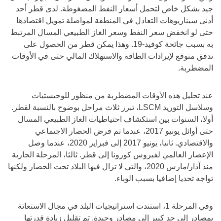
جيد بشكل خاص لتحمل أسعار النفط المضغوطة. لدى قطر أحد
أدنى سيناريوهات التعادل في المنطقة لمواصلة تمويل اقتصادها
حتى لو انخفض سعر النفط وسعر الغاز الطبيعي المسال المرتبط
به بسبب جائحة كوفيد-19. وهذا يمكن قطر من الحصول على
تدفق متوقع لإيرادات الطاقة والاستهلاك المالي حتى في الأوقات
المضطربة.
عند تحليل هذه الأوقات المضطربة من منظور للوجيستيات
وسلاسل التوريد LSCM، تبرز ثلاث مراحل بوضوح بالنسبة لقطر.
أولا، السنوات بين استكشاف احتياطيات الغاز الطبيعي المسال
حتى أوائل يونيو 2017، عندما تم فرض الحصار الاجتماعي
والاقتصادي. ثانيا، يونيو 2017 إلى فبراير 2020، عندما وصل
الإعصار العالمي لفيروس كورونا إلى قطر. ثالثا، المرحلة الجارية
منذ آذار/مارس 2020، والتي لا تزال فيها البلاد تحت الحصار ولكنها
تواجه تحديا إضافيا بسبب الوباء.
وفي المرحلة 1، استندت استراتيجيات البلد في مجال الاستعانة
بمصادر إلى حد كبير إلى مصادر وحيدة. تم تقليل زيادة قدرتها