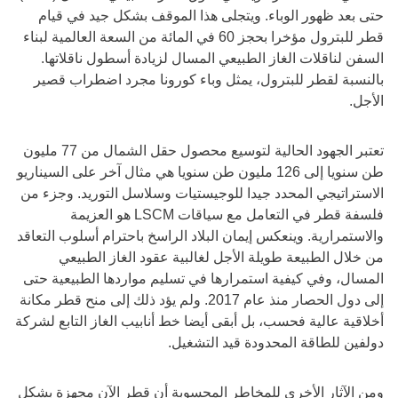
حتى بعد ظهور الوباء. ويتجلى هذا الموقف بشكل جيد في قيام
قطر للبترول مؤخرا بحجز 60 في المائة من السعة العالمية لبناء
السفن لناقلات الغاز الطبيعي المسال لزيادة أسطول ناقلاتها.
بالنسبة لقطر للبترول، يمثل وباء كورونا مجرد اضطراب قصير
الأجل.
تعتبر الجهود الحالية لتوسيع محصول حقل الشمال من 77 مليون
طن سنويا إلى 126 مليون طن سنويا هي مثال آخر على السيناريو
الاستراتيجي المحدد جيدا للوجيستيات وسلاسل التوريد. وجزء من
فلسفة قطر في التعامل مع سياقات LSCM هو العزيمة
والاستمرارية. وينعكس إيمان البلاد الراسخ باحترام أسلوب التعاقد
من خلال الطبيعة طويلة الأجل لغالبية عقود الغاز الطبيعي
المسال، وفي كيفية استمرارها في تسليم مواردها الطبيعية حتى
إلى دول الحصار منذ عام 2017. ولم يؤد ذلك إلى منح قطر مكانة
أخلاقية عالية فحسب، بل أبقى أيضا خط أنابيب الغاز التابع لشركة
دولفين للطاقة المحدودة قيد التشغيل.
ومن الآثار الأخرى للمخاطر المحسوبة أن قطر الآن مجهزة بشكل