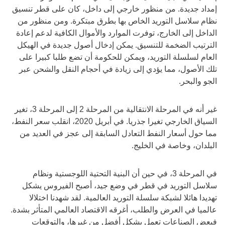
إمداد جديدة. من منظور خارجي إلى داخل، كان على قطر تنسيق
نظام سلاسل التوريد الخاص بها بطرق مبتكرة. ومن منظور من
الداخل إلى الخارج، توفرت الموارد والأموال الكافية لدعم إعادة
الترتيب الضخمة للتنسيق. يمكن إدخال أصول جديدة في الهيكل
العام لسلسلة التوريد، ويمكن للحكومة أن تضع طلبا كبيرا على
تلك الأصول، مما يؤدي إلى زيادة في أحجام النقل والشحن عبر
الجو والبحر.
غير أنه في المرحلة الانتقالية من المرحلة 2 إلى المرحلة 3، تغير
السياق الخارجي تغيرا جذريا. في أبريل 2020، انقلب سعر النفط،
مما حول أسعار النفط التعادل السابقة إلى عجز في العديد من
البلدان، وخاصة في الخليج.
في المرحلة 3، في حين أن البنية التحتية اللوجستية ونظام
سلاسل التوريد في قطر في وضع جيد، أصبح الفيروس يشكل
تهديدا هائلا لشبكة سلسلة التوريد العالمية. لقد شهدنا اختلالا
عالميا في العرض والطلب، أغرقه الاقتصاد العالمي المتأثر بشدة.
فبعض الصناعات تعمل بشكل أفضل من غيرها، والتوقعات