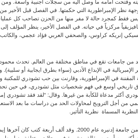
 وفتحت أمامه ما وصل اليه من سجلات أجنبية واسعة. ومن بين 
مع وجهة نظر الإمبراطورية التي حكمتها. في الفصل قبل الأخير من
ليس فقط كمجرد حالة لا مفر منها من الحزن تصاحب كل عمليات 
افيزيقياً مركزياً في حياته. في الفصل الأخير، ينظر المؤلف إل
سيكي إنريكه كراوس، والصحفي العربي فؤاد عجمي، والكاتب اله
د من جامعات تقع في مناطق مختلفة من العالم. تحدث محمود م
ر الإمبريالية في الإبداع الأدبي (سواء بطرق ايجابية أو سلب
قننة في الإمبراطورية، وقارنت بين حب تشودري للمكتبة واه
ق تاريخي أوسع في فهم شخصيات مثل تشودري، في حين تحدث س
ري أكثر مدعاة للكآبة من غيرها. وقال: “لقد فقد تشودري إمبراط
عالمي من أجل الترويج لمحاولات الحد من دراسات ما بعد الاس
لنظرية المسماة نظرية التأثير.