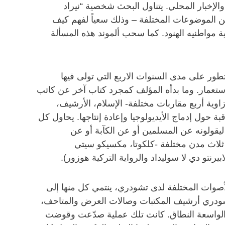
حافظة، والإخبار المحلي. يتناول البحث شخصية “نيراد
 الموضوعات المختلفة – وذلك سعياً لفهم كيف
 مواطنيه الهنود. كما سحب ألموند هذه المسألة
عن الكاتب الهندي نيراد تشودري (1897-1999)، ولكن سرعان ما تطور على مدى السنوات الاربع التي تولى فيها
لاستعمار. وما بدأه المؤلف كمجرد كتاب آخر عن كاتب
وية أربع مقاربات مختلفة- الإسلام، الأرشيف،
 حول إدماج الأيديولوجيا وإعادة إنتاجها. يحاول كل
ليقولونه عن المسلمين أو عن الكآبة أو عن
 يطرح ذلك أيضا ببُعدٍ مقارن قوي. ففي أحد الفصول، على سبيل المثال، يتناول الكتاب عام 1947 في ثلاث مدن مختلفة -كلكوتا، مكسيكو سيتي
نتو دي لا سوليداد والرواية التركية هوزور).
أصوات المختلفة لدى تشودري، ينتمي كل منها إلى
تشودري أرشيف المكتبات وصالات العرض والمتاحف،
ه الواسعة النطاق. كانت تلك عملية صدّعت وقوضت