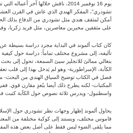
يوم 16 نوفمبر 2014، ناقش خلالها آخر
تشودري”، المفكر الهندي الذي عاش في القرن العشر
أمكن لمثقف هندي مثل تشودري من الدفاع بذلك الحماس
على مثقفين مخبرين معاصرين، مثل فريد زكريا، وف
تأليفه، إلى مشروع مختلف تماماً: دراسة حول كيفية ت
بنغالي ممالئ للانجليز سيئ السمعة، تحول إلى بحث 
الكآبة، الإمبراطورية- وهو لم يَدخل بهذا إلى قلب تع
فصل في الكتاب توضيح السياق الهندي من البحث- ما ال
واسطنبول- ويدرس ثلاثة نصوص حول الكآبة كتبت في تلك
يحاول ألموند إظهار وجهات نظر تشودري حول الإسلام
قاموس مختلف، ويستند إلى كوكبة مختلفة من المعتق
مما يلقى الضوء ليس فقط على أصل بعض هذه المفردات،