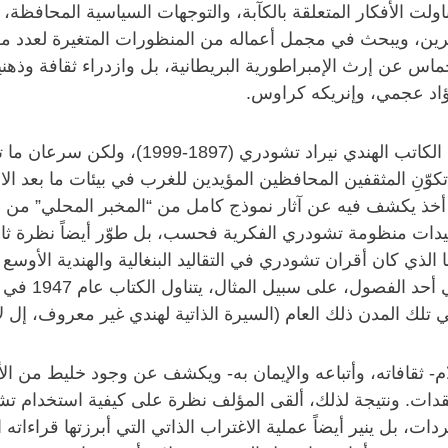
 أعماله التي تناولت الأفكار المتعلقة بالكآبة، والتوجهات السياسية الم
ين، ويبحث في مجمل أعماله من المنظورات المتغيرة لعدد من
 عن إرث الإمبراطورية البريطانية، بل وازدراء ثقافة وذهنية
ؤاد عجمي، وإنريكه كراوس.
كان كتاب ألموند في البداية مجرد دراسة بسيطة 
كوّنِ المثقفين المحافظين المؤيدين للغرب في بيئات ما بعد ا
أخذ يكشف فيه عن آثار نموذج كامل من “المخبر المحلي” من زا
قيدات منظومة تشودري الفكرية فحسب، بل طوّر أيضاً نظرة ثاقبة
ذي كان أقران تشودري في التقاليد البنغالية والهندية الأوسع 
المكتبات- لكنه
 المدن ذلك العام (السيرة الذاتية لهندي غير معروف، إل لابير
- ثقافاته، وأتباعه والإيمان به- ويكشف عن وجود خليط من ال
دات. ونتيجة لذلك، ألقى المؤلف نظرة على كيفية استخدام 
 بل ينير أيضاً عملية الاغتراب الذاتي التي أبرزتها قراءات