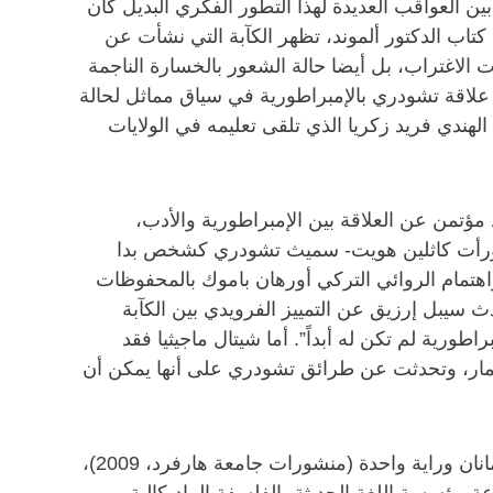
العواقب العديدة لهذا التطور الفكري البديل كان
 كتاب الدكتور ألموند، تظهر الكآبة التي نشأت عن
الاغتراب، بل أيضا حالة الشعور بالخسارة الناجمة
ى علاقة تشودري بالإمبراطورية في سياق مماثل لحالة
ندي فريد زكريا الذي تلقى تعليمه في الولايات
ؤتمن عن العلاقة بين الإمبراطورية والأدب،
ية). ورأت كاثلين هويت- سميث تشودري كشخص بدا
تمام الروائي التركي أورهان باموك بالمحفوظات
يبل إرزيق عن التمييز الفرويدي بين الكآبة
ورية لم تكن له أبداً”. أما شيتال ماجيثيا فقد
تعمار، وتحدثت عن طرائق تشودري على أنها يمكن أن
حصل إيان ألموند على الدكتوراة في الأدب الإنجلزي من جامعة إدنبره عام 2000. وقد ألف أربعة كتب كان آخرها إيمانان وراية واحدة (منشورات جامعة هارفرد، 2009)،