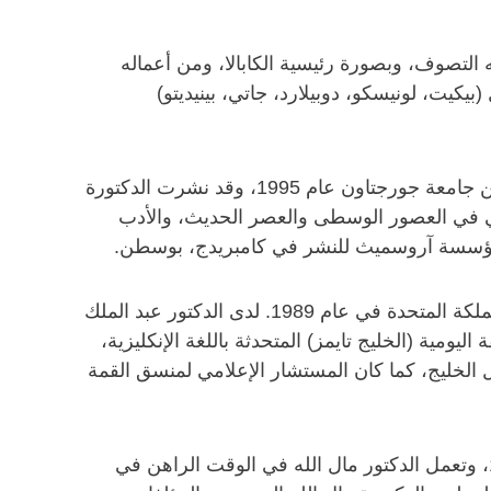
تصوف، وبصورة رئيسية الكابالا، ومن أعماله
يت، لونيسكو، دوبيلارد، جاتي، بينيديتو)
، خريجة جامعة تافتس، وهي مترجمة وشاعرة. حصلت على شهادة الدكتوراه في اللغة العربية وآدابها من جامعة جورجتاون عام 1995، وقد نشرت الدكتورة
ربي في العصور الوسطى والعصر الحديث، والأدب
بر مؤسسة آروسميث للنشر في كامبريدج، بوسطن.
، كاتب ومحاضر زائر في جامعة قطر، حاصل على درجة الدكتوراه في الصحافة من جامعة ويلز بالمملكة المتحدة في عام 1989. لدى الدكتور عبد الملك
ية (الخليج تايمز) المتحدثة باللغة الإنكليزية،
ل الخليج، كما كان المستشار الإعلامي لمنسق القمة
، شاعرة وكاتبة ومؤلفة قطرية، حصلت على الدكتوراه في الصيدلة من جامعة القاهرة عام 1990، وتعمل الدكتور مال الله في الوقت الراهن في