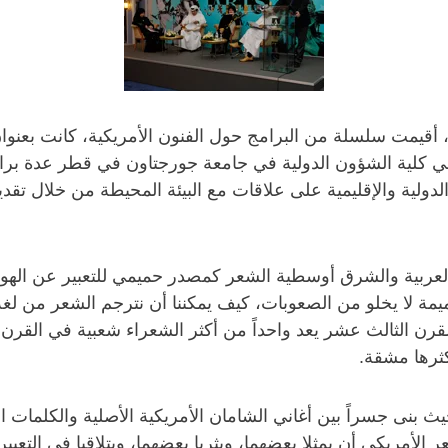
، أقيمت سلسلة من البرامج حول الفنون الأمريكية، كانت بعنوان
مارس 2007. وقد نفذ المركز في كلية الشؤون الدولية في جامعة جورجتاون في
دولية والإقليمية على علاقات مع البيئة المحيطة من خلال تقديم 
 العربية والشرق أوسطية الشعر كمصدر حميمي للتعبير عن اله
ة لا يخلو من الصعوبات، كيف يمكننا أن نترجم الشعر من لغ
ن الثالث عشر يعد واحداً من أكثر الشعراء شعبية في القرن ا
كثرها مشقة.
ث بنى جسراً بين أغاني الشامان الأمريكية الأصلية والكلمات 
لأمريكي أن يمثلا بعضهما، ويثريا بعضهما، ويتلاقيا في التع