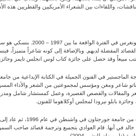
قشات، واللقاءات بين الشعراء الأمريكيين والقطريين هذه الأس
كشاعر استشاري في مكتبة الكونغ
القصائد المفضلة لديهم. وبالإضافة إلى كونه شاعراً متميزاً،
مبيعاً وقد حصل على جائزة كتاب لوس انجلس تايمز وجائزة ه
الماجستير في الفنون الجميلة في الكتابة الإبداعية من جامعة
توناتو شاعر ومغن ومؤسس لمجموعتين من الشعر والأداء المس
 والمقالات والقصص القصيرة، وعمل كمستشار شامل ومدرب 
وجائزة بابلو نيرودا لمجلس أوكلاهوما للفنون.
شهادة الدكتوراه في علم الل
خالد في أبها. قام العوادي بتجميع وترجمة قصائد صاحب السمو 
دار برزان للنشر، 2004).