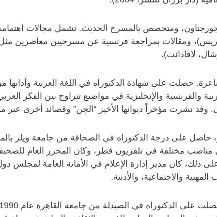
جورجتاون، ومتخصص بالمسرح الحديث. تشمل مجالات اهتمامه ال
ريس)، ومقالات بمراجعة فرنسية عن مسرحيين معاصرين مثل (بيك
ال، لافادانت).
ية والفرنسية والإنجليزية في مواضيع تتراوح بين الفكر الع
رن. وقد نشرت مؤخراً ديوانها الأخير “الجن” وقصائد أخرى ع
صب مختلفة في تلفزيون قطر، وكان المحرر العام للصحيفة اليوم
 على ذلك، كان مدير إدارة الإعلام في الأمانة العامة لمجلس دو
لمهنية والاجتماعية، والأدبية.