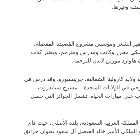
ئلة وغيرها.
رس في الفترة الواقعة ما بين 1997 – 2000. بنسكي هو سفير الشعر ومؤسس مشروع القصيدة المفضلة،
 فبنسكي محرر وكاتب ومدرس ومترجم، ويعتبر كتاب
اوارد مورتن لاندن للترجمة.
 ولاية كارولينا الشمالية، جرينسبورو. وقد درس في
رحي في الولايات المتحدة – مسرح سبايدروت
على مهارات الحياة. تشمل الجوائز التي حصل
غويات من جامعة جورجتاون في واشنطن في عام 1996، ثم عاد إلى المملكة العربية السعودية، بلده الأصلي، حيث قام
الملكي الأمير خالد الفيصل آل سعود بعنوان حرائق