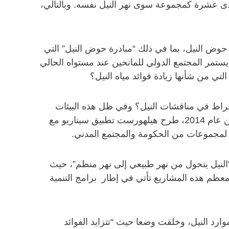
حدى عشرة كمجموعة سوى نهر النيل نفسه. وبالتالي،
 حوض النيل، بما في ذلك “مبادرة حوض النيل” التي
هل يستمر المجتمع الدولي للمانحين عند مستواه الحالي
لتي من شأنها زيادة فوائد مياه النيل؟
نخراط في مناقشات النيل؟ وفي ظل هذه البيئات
الديناميكية وغير المؤكدة يمتاز سيناريو التفكير بعرضه عددا من الحلول الممكنة لتحقيق نتائج مقبولة، وفي سبتمبر من عام 2014، طرح هيلهورست تطبيق سيناريو مع
ن لمجموعات من الحكومة والمجتمع المدني.
النيل يتحول من نهر طبيعي إلى نهر منظم”، حيث
معظم هذه المشاريع تأتي في إطار برامج التنمية
ارد النيل، وخلقت وضعا حيث “تتزايد الفوائد