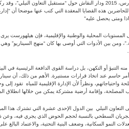
الدراسات الدولية والإقليمية باللغة العربية يوم 25 مارس، 2015 ودار النقاش حول 
ضرين هذه القضايا المعقدة التي كتب عنها موضحا أن “إدارة 
ا ومتى يحصل عليه”
 المستويات المحلية والوطنية والإقليمية، فإن هيلهورست يرى أ
ائية.”، ومن بين الأدوات التي أوصى بها كان “منهج السيناريو” و
التنبؤ أو التكهن، بل دراسة القوى الدافعة الرئيسية في البيئة
أمر حاسم عند اتخاذ قرارات مستنيرة. الأهم من ذلك، أن سيناريو 
واحتياجاتهم، ونظراً لأن الإدارة الإقليمية للمياه تقود إلى
 المصلحة، وإقامة أرضية مشتركة يمكن من خلالها انطلاق ال
لتعاون النيلي بين الدول الإحدى عشرة التي تشترك هذا المورد ا
جريان السطحي بالنسبة لحجم الحوض الذي يجري فيه، وعن ذلك
دلات النمو السكانية، وضعف البنية التحتية، والاعتماد البالغ عل