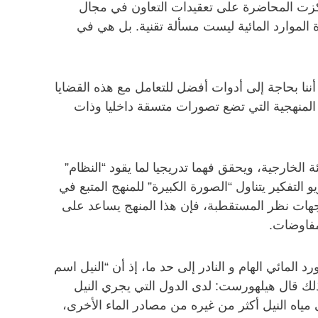
“مستقبل التعاون النيلي”، وقد ركزت المحاضرة على تعقيدات التعاون في مجال
الموارد المائية ليست مسألة تقنية. بل هي في
ننا بحاجة إلى أدوات أفضل للتعامل مع هذه القضايا
هي المنهجية التي تضع تصورات متسقة داخليا وذات
 الخارجية، ويحقق فهما تدريجيا لما يقود “النظام”
التفكير يتناول “الصورة الكبيرة” للمنهج المتبع في
 وجهات نظر المستقطبة، فإن هذا المنهج يساعد على
مفاوضات.
لمائي الهام و النادر إلى حد ما، إذ أن “النيل اسم
 قال هيلهورست: لدى الدول التي يجري النيل
ى مياه النيل أكثر من غيره من مصادر الماء الأخرى،