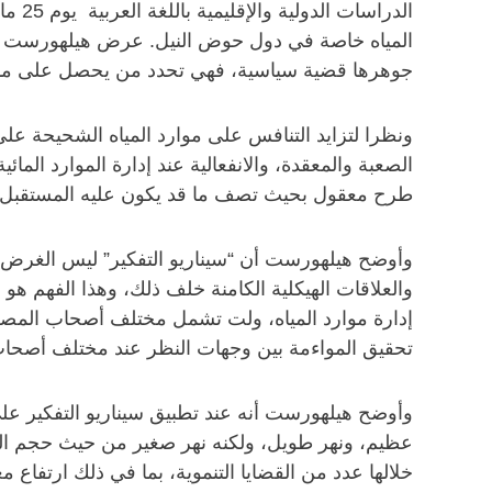
المياه خاصة في دول حوض النيل. عرض هيلهورست للحا
جوهرها قضية سياسية، فهي تحدد من يحصل على ماذ
ونظرا لتزايد التنافس على موارد المياه الشحيحة على
الصعبة والمعقدة، والانفعالية عند إدارة الموارد الم
طرح معقول بحيث تصف ما قد يكون عليه المستقبل.
وأوضح هيلهورست أن “سيناريو التفكير” ليس الغرض منه 
والعلاقات الهيكلية الكامنة خلف ذلك، وهذا الفهم هو 
إدارة موارد المياه، ولت تشمل مختلف أصحاب المصلحة 
تحقيق المواءمة بين وجهات النظر عند مختلف أصحاب
وأوضح هيلهورست أنه عند تطبيق سيناريو التفكير على ا
عظيم، ونهر طويل، ولكنه نهر صغير من حيث حجم ال
خلالها عدد من القضايا التنموية، بما في ذلك ارتفاع مع