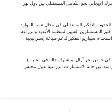
حرك الإيجابي نحو التكامل المستقبلي بين دول نهر
للحدود والتفكير المستقبلي في مجال تنمية الموارد
 كبير المستشارين الفنيين لمنظمة الأغذية والزراعة
استخدام سيناريو التفكير لدعم صياغة إستراتيجية
د في حوض بحر آرال، ويشارك حاليا في مشروع
درة حوض النيل، وفي فبراير 2015 أنهى بارت هيلهورست دراسة عن حالة الاستثمارات الزراعية لدول مجلس