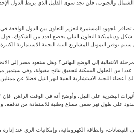
ن الشمال والجنوب، فلن نجد سوى القليل الذي يربط الدول الإ
 تضافر للجهود المستمرة لتعزيز التعاون بين الدول الواقعة في
لزمن، فإن شكل وديناميكية التعاون النيلي يخضع لعدد من الشكوك، ف
م توفير التمويل للمشاريع البنية التحتية الاستثمارية الكبيرة ا
رحلة الانتقالية إلى الوضع النهائي؟ وهل ستعود مصر إلى الا
 أعضاء اللجنة الاستشارية الفنية لنهر النيل فضلا عن ممثلي
يرات البشرية على النيل، وأوضح أنه في الوقت الراهن فإن “
 والسدود على طول نهر ضمن مساع وطنية للاستفادة من تدفقه، و
الفيضانات، والطاقة الكهرومائية، وإمكانيات الري عند إدارة مو