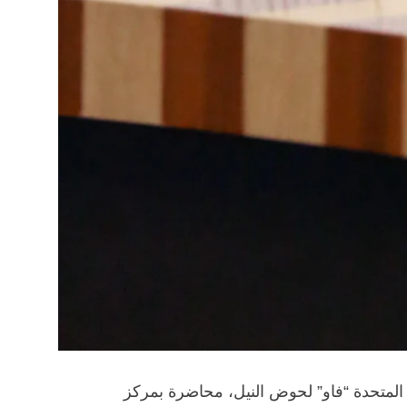
 المتحدة “فاو” لحوض النيل، محاضرة بمركز