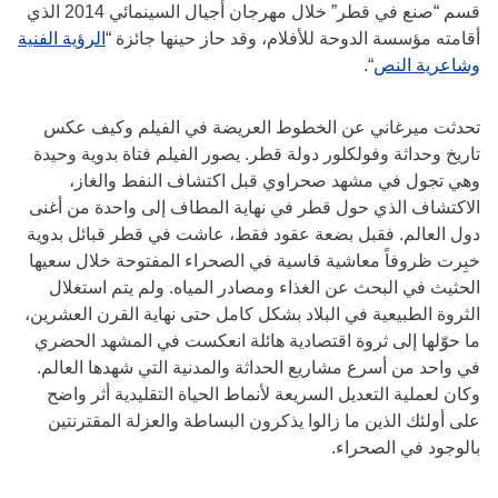
قسم “صنع في قطر” خلال مهرجان أجيال السينمائي 2014 الذي
أقامته مؤسسة الدوحة للأفلام، وقد حاز حينها جائزة “
الرؤية الفنية
وشاعرية النص
“.
تحدثت ميرغاني عن الخطوط العريضة في الفيلم وكيف عكس
تاريخ وحداثة وفولكلور دولة قطر. يصور الفيلم فتاة بدوية وحيدة
وهي تجول في مشهد صحراوي قبل اكتشاف النفط والغاز،
الاكتشاف الذي حول قطر في نهاية المطاف إلى واحدة من أغنى
دول العالم. فقبل بضعة عقود فقط، عاشت في قطر قبائل بدوية
خبِرت ظروفاً معاشية قاسية في الصحراء المفتوحة خلال سعيها
الحثيث في البحث عن الغذاء ومصادر المياه. ولم يتم استغلال
الثروة الطبيعية في البلاد بشكل كامل حتى نهاية القرن العشرين،
ما حوّلها إلى ثروة اقتصادية هائلة انعكست في المشهد الحضري
في واحد من أسرع مشاريع الحداثة والمدنية التي شهدها العالم.
وكان لعملية التعديل السريعة لأنماط الحياة التقليدية أثر واضح
على أولئك الذين ما زالوا يذكرون البساطة والعزلة المقترنتين
بالوجود في الصحراء.