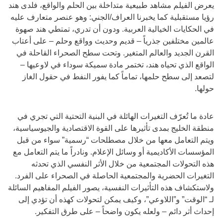
يعرض الفيلم مشاهد طبيعية متداخلة بين الحلم والواقع، فلدى هند
رؤيا مستقبلية كما يخبرنا العراف/الجني: وهو عنصر متعارف عليه
في الحكايات الخيالية العربية. ودون أن تدري، تمتطي هند صهوة
عالمين مختلفين جذرياً – قديم وحديث وواقع وحلم – على أعتاب
القرن الجديد والعالم المتغير. وتحت سطح الصحراء القاحلة في
الواقع الذي تحياه هند، تختمر مادة سميكة سوداء في لاوعيها –
لتصعد إلى سطح حلمها، تماماً كما يفور النفط في حقول الغاز
حولها.
عادة ما تُعرّف التغيرات الهائلة في البنية التحتية التي تجري في
منطقة الخليج بمدى تأثيرها على القوة الاقتصادية والجيوسياسية،
ويتم التعامل معها من خلال مصطلحات “رسمية” سواء من قبل
المؤسسات الأكاديمية أو وسائل الإعلام. ونادراً ما يتم التعامل مع
هذه التحولات المجتمعية من خلال الأثر النفسي الذي تحدثه
التغيرات الحضرية والمجتمعية الحاصلة في الصحراء على الفرد.
ولاستكشاف هذه التأثيرات النفسية، يصور الفيلم المفاهيم السائلة
لـ “الوقت” و”اللاوعي”، وكيف يمكن لتحولات كهذه أن تؤدي إلى
إحداث أثر دائم – ولعله يكون واضحاً – على طرق التفكير.