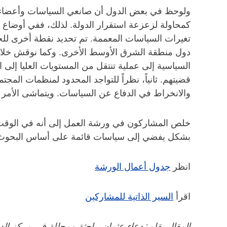
ولوحظ في بعض الدول أن صانعي السياسات وأعضاء ا
كمحاولة لزعزعة استقرار الدولة. لذلك، ففي أوضاع أ
تغيرات السياسات المعممة. تم تحديد نقطة أخرى للخر
دول منطقة الشرق الأوسط الأخرى. وكما نوقش خلال ور
السياسية إلى عملية تنتقل من المستويات العليا إلى
قضيتهم. ثانياً، نظراً للتواجد المحدود لمنظمات المج
والانخراط في الدفاع عن السياسات. ويتماشى الأمر ال
خلص المشاركون في ورشة العمل إلى أنه في الوقت الذي
بشكل يفضي إلى سياسات قائمة على أساس البحوث يتطلب
انظر
جدول أعمال الورشة
اقرأ
السير الذاتية للمشاركين
المقال بقلم: دعاء عثمان، باحثة ومحللة في مركز الدر