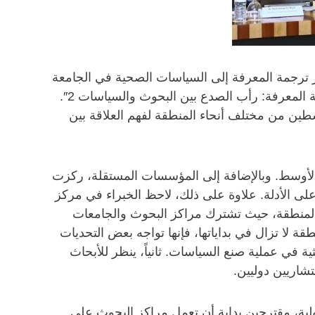
 ترجمة المعرفة إلى السياسات الصحية في الجامعة
الأميركية في بيروت، استضاف مركز الدراسات الدولية والإقليمية ورشة عمل في 12 سبتمبر 2013، بعنوان: ” ترجمة المعرفة: رأب الصدع بين البحوث والسياسات 2″.
طين من مختلف أنحاء المنطقة لفهم العلاقة بين
الأوسط. وبالإضافة إلى المؤسسات المستقلة، ركزت
 على الأدلة. علاوة على ذلك، لاحظ الخبراء في مركز
المنطقة، حيث تشترك مراكز البحوث والجامعات
 لا تزال في بداياتها، فإنها تواجه بعض التحديات
ية في عملية صنع السياسات. ثانياً، ينظر للأبحاث
شاريين دوليين.
ية، مقترحين بداية أن تعمل مراكز البحوث على