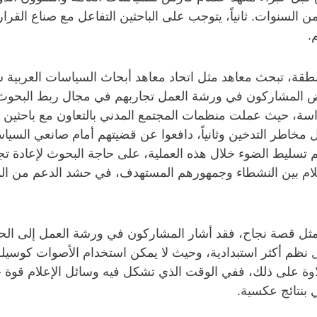
السنوات. ثانياً، يتوجب على الباحثين التفاعل مع صناع القرار
.
ياسات في المنطقة، تبحث معاهد مثل اتحاد معاهد أبحاث السياسات ال
ض المشاركون في ورشة العمل تجاربهم في مجال ربط البحوث با
راسة، حيث عملت منظمات المجتمع المدني بالتعاون مع باحثين 
ول مخاطر التدخين وثانياً، دافعوا عن قضيتهم أمام صانعي الس
م تسليط الضوء خلال هذه العملية، على حاجة البحوث لإعادة تج
لإعلام بين النشطاء وجمهورهم المستهدف، في حشد الدعم من ال
ن تمثل قصة نجاح، فقد أشار المشاركون في ورشة العمل إلى 
ل نظم أكثر استبدادية، وحيث لا يمكن استخدام الأصوات كوسي
لاوة على ذلك، ففي الوقت الذي تشكل فيه وسائل الإعلام قوة ح
 بنتائج عكسية.