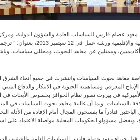
ي معهد عصام فارس للسياسات العامة والشؤون الدولية، ومركز
أكاديميين، وممثلين عن معاهد البحوث، ومحللي سياسات، وناش
بخاصة معاهد بحوث السياسات وانتشرت في جميع أنحاء الشرق 
الإنتاج المعرفي ومساهمته الحيوية في الابتكار والدفاع المبني
لأميركية في بيروت تطور نظام الحوافز بخصوص الأبحاث في 
 بالسياسات. وبما أن غالبية معاهد بحوث السياسات في المنطقة
باحثين فنادراً ما يفسحون المجال أمام الإفادة من الأدلة البحث
ة، ويفضل مسؤولو الحكومات المحلية مواصلة الاعتماد على است
 قبل خبراء معهد عصام فارس للسياسات العامة والشؤون الدول