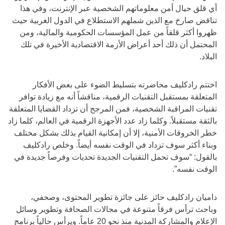
أي قلق حيال أمن معلوماتهم الشخصية عبر الإنترنت، وفي هذا
تناقض صارخ مع الذين شملهم الاستطلاع في الدول الغربية حيث
ظهروا أكثر قلقاً من عمل المؤسسات الحكومية والمالية، ومن
المحتمل أن ذلك أحد أعراض الأزمة الاقتصادية الأخيرة في تلك
البلاد.
اختتم رادكليف محاضرته بتسليط الضوء على بعض الأفكار
المتعلقة بمستقبل التقنيات الرقمية، مناقشاً أنه مع زيادة توافر
تقنيات المراقبة الشخصية، فمن المرجح أن تزداد القضايا المتعلقة
بالثقة مستقبلاً. وكلما زاد عدد الأجهزة الرقمية في العالم، كلما زاد
خطر الخروقات الأمنية، إلا أن إمكانية القيام بذلك بشكل مختلف
وبناء أكثر سوف تزداد في الوقت نفسه أيضاً. وخلص رادكليف
بالقول: “سوف تحمل التقنيات الجديدة تحديات وفرصاً جديدة في
الوقت نفسه”.
داميان رادكليف حائز على جائزة تطوير المحتوى، وصحفي،
وباحث ترأس فرقاً متنوعة في مجالات الصحافة وتطوير وسائل
الإعلام والمشاركة المدنية منذ نحو 20 عاماً. ويرأس حالياً برنامج