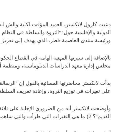
دعيت كارول لانكستر، العميد المؤقت لكلية والش ل
الدولية والإقليمية حول: “الثروة والسلطة في النظام
ورئيسة منتدى العاصمة-قطر، الذي يهدف إلى تعزيز 
بالإضافة إلى سيرتها المهنية الهامة في القطاع ال
مجلس إدارة معهد الدراسات الدبلوماسية، ومنظمة أصو
بدأت لانكستر محاضرتها المسائية بالقول إن “الرسالة 
على تغيرات في توزيع الثروة، وإعادة تعريف السلطة، 
القديم”؟ 2) ما هي التغيرات التي طرأت والتي ساهمت في إيجاد عالم مختلف اليوم؟ و3) ما هي النتائج المترتبة على التوازنات الدولية للسلطة والثروة، والنظام؟