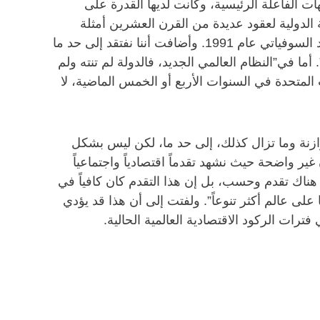
ت الفاعلة الرئيسية، وكانت لديها القدرة على
 الدولية لعقود عديدة من القرن العشرين أمثلة
رئيسية على ذلك. على هذا النحو، أوضحت لانكستر أن إحدى دلائل نهاية “النظام العالمي القديم” كانت سقوط الاتحاد السوفياتي عام 1991. وأضافت أننا نفتقد إلى حد ما
أما في”النظام العالمي الجديد، فالدولة لم تنته ولم
ت المتحدة في السنوات الأربع أو الخمس الماضية، لا
وازنة وما تزال كذلك، إلى حد ما، لكن ليس بشكل
 واضحة حيث نشهد تقدماً اقتصادياً واجتماعياً
كن هناك تقدم وحسب، بل إن هذا التقدم كان كافياً في
على عالم أكثر تنوعاً”. ولفتت إلى أن هذا قد يؤدي
 فترات الركود الاقتصادية العالمية الحالية.