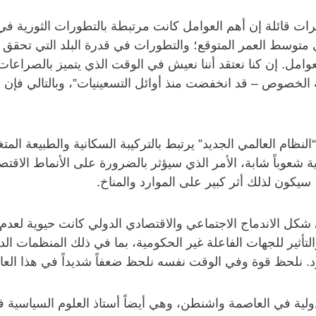
رات قائلة إن أهم العوامل كانت مرتبطة بالتطورات الثورية في ع
 متوسط العمر المتوقع؛ والتطورات في قدرة البلد التي تحقق الإ
 العوامل. إن كنا نعتقد أننا نعيش في الوقت الذي يتميز بالصراعا
لخصوص – قد انخفضت منذ أوائل التسعينيات”، وبالتالي فإن الن
لنظام العالمي الجديد” يرتبط بالتركيبة السكانية والطبيعة المتغ
ة شعوباً شابة، الأمر الذي سيؤثر بالضرورة على الأنماط الاقتصا
ل الاندماج الاجتماعي والاقتصادي الدولي كانت حيوية لعدم ت
لتأثير للجهات الفاعلة غير الحكومية، بما في ذلك المنظمات ال
. نلحظ قوة وفي الوقت نفسه نلحظ ضعفاً شديداً في هذا العال
لدولية في العاصمة واشنطن، وهي أيضاً أستاذ العلوم السياسي