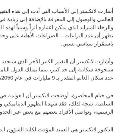
أشارت لانكستر إلى الأسباب التي أدت إلى هذه التغيي
العالمي والوصول إلى المعرفة بالإضافة إلى زيادة في
والرخاء المتزايد الذي يمكن اعتباره أثراً وسبباً لهذه
تظهر أن عدد النزاعات – الصراعات الأهلية على وجه ا
باستقرار سياسي نسبي.
وأشارت لانكستر أن التغيير الكبير الآخر الذي سيحدد “ا
شيخوخة سكانية إلى حد كبير، بينما تمتلك الدول النامي
عدد سكان العالم المقدر بـ 9 مليارات في عام 2050، سيكون لذلك أثر كبير على الموارد والمناخ.
في ختام المحاضرة، أوضحت لانكستر أن العولمة في شك
السلطة. نتيجة لذلك، فقد شهدنا الظهور الديناميكي وا
الرسمية، وتواصل الأفراد بعضهم مع بعض عبر الحدود
الدكتور لانكستر هي العميد المؤقت لكلية الشؤون ا