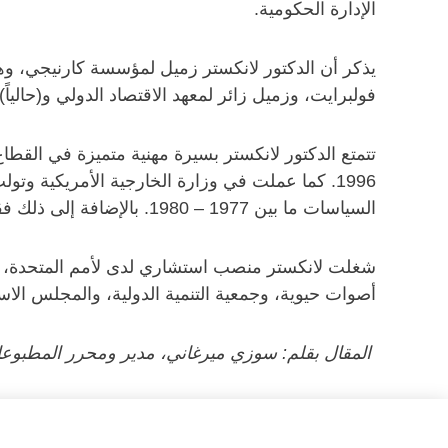
الإدارة الحكومية.
يذكر أن الدكتور لانكستر زميل لمؤسسة كارنيجي، 
فولبرايت، وزميل زائر لمعهد الاقتصاد الدولي و(حالياً) 
السياسات ما بين 1977 – 1980. بالإضافة إلى ذلك فقد كانت زميلاً في الكونغرس وعملت لصالح مكتب الإدارة والموازنة.
شغلت لانكستر منصب استشاري لدى لأمم المتحدة، وا
أصوات حيوية، وجمعية التنمية الدولية، والمجلس الاست
المقال بقلم: سوزي ميرغاني، مدير ومحرر المطبوعات