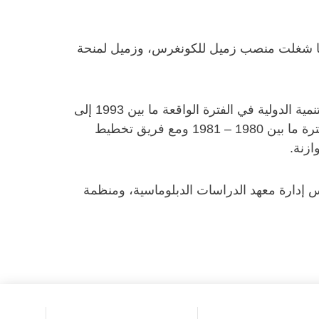
كما شغلت منصب زميل للكونغرس، وزميل لمنحة
تتمتع الدكتور لانكستر بسيرة مهنية متميزة في القطاع الحكومي، حيث شغلت منصب نائب مدير الوكالة الأمريكية للتنمية الدولية في الفترة الواقعة ما بين 1993 إلى
1996. كما عملت في وزارة الخارجية الأمريكية وتولت منصب نائب مساعد وزير الخارجية للشؤون الأفريقية في الفترة ما بين 1980 – 1981 ومع فريق تخطيط
إدارة معهد الدراسات الدبلوماسية، ومنظمة