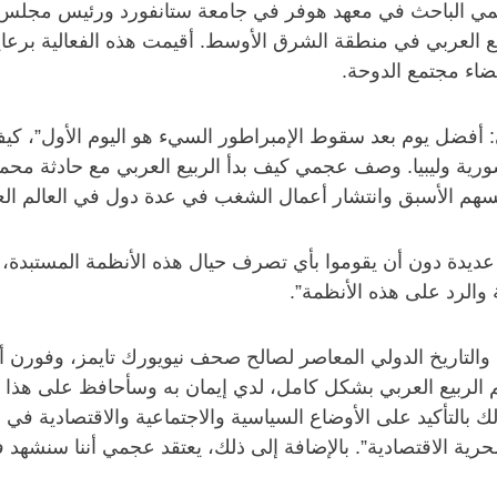
عجمي الباحث في معهد هوفر في جامعة ستانفورد ورئيس مجلس
بيع العربي في منطقة الشرق الأوسط. أقيمت هذه الفعالية برعاي
اء مجتمع الدوحة.
ربي: أفضل يوم بعد سقوط الإمبراطور السيء هو اليوم الأول”، ك
رية وليبيا. وصف عجمي كيف بدأ الربيع العربي مع حادثة محمد 
ئيسهم الأسبق وانتشار أعمال الشغب في عدة دول في العالم الع
عديدة دون أن يقوموا بأي تصرف حيال هذه الأنظمة المستبدة، 
والرد على هذه الأنظمة”.
اريخ الدولي المعاصر لصالح صحف نيويورك تايمز، وفورن أفير
م الربيع العربي بشكل كامل، لدي إيمان به وسأحافظ على هذا 
التأكيد على الأوضاع السياسية والاجتماعية والاقتصادية في ال
رية الاقتصادية”. بالإضافة إلى ذلك، يعتقد عجمي أننا سنشهد ف