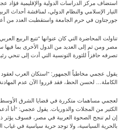
استضاف مركز الدراسات الدولية والإقليمية فؤاد 
التيار الإسلامي والنظام الدولي، لمناقشة أحداث الر
جورجتاون في حرم الجامعة واستقطبت العدد من أعض
تناولت المحاضرة التي كان عنوانها “تتبع الربيع الع
مصر ومن ثم إلى العديد من الدول الأخرى بما فيها سو
تصرفه حافزاً للثورة التونسية التي أدت إلى تنحي ر
يقول عجمي مخاطباً الجمهور: “استكان العرب لعقود 
الكاملة… لحسن الحظ، فقد قرروا الآن عدم المهادنة 
لعجمي مساهمات متكررة في قضايا الشرق الأوسط والت
الكثير من المجلات والدوريات. يقول عجمي: “أنا أدع
إن لم تنجح الصحوة العربية في مصر، فسوف يؤثر ذلك ب
بالحرية السياسية، ولا توجد حرية سياسية في غياب الح