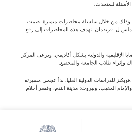
 الأسئلة للمتحدث.
يين، وذلك من خلال سلسلة محاضرات متميزة. ضمت
 توماس ل. فريدمان. تهدف هذه المحاضرات إلى رفع
 الإقليمية والدولية بشكل أكاديمي. ويرعى المركز
ك وإثراء طلاب الجامعة والمجتمع.
لية جونز هوبكنز للدراسات الدولية العليا. بدأ عجمي مسيرته
من جامعة واشنطن عام 1973. وهو مؤلف المأزق العربي، والإمام المغيب، وبيروت: مدينة الندم، وقصر أحلام