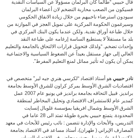
قال حبيبي “طالما كان البرلمان مسؤولا عن السياسات النقدية
فسيكون من الصعب محاربة التضخم لان أعضاء البرلمان
سيودون استرضاء ناخبيهم من خلال زيادة الانفاق الحكومي
وسيرغمون الحكومة المركزية على تمويل العجز في الموازنة من
خلال طباعة أوراق نقدية. ولكن عندما يكون البنك المركزي في
بلد ما مستقلاً لا يستطيع الساسة إرغامه على طباعة النقد
وإحداث تضخم. “ولذلك فتحويل قرارات الالتحاق بالجامعة والتعليم
العالي إلى جهاز مستقل بعيداً عن الضغوط السياسية والاجتماعية
يمكن أن يكون له تأثير مماثل لمنع التعليم المفرط”.
نادر حبيبي
هو أستاذ اقتصاد “لكرسي هنري جيه لير” متخصص في
اقتصاديات الشرق الأوسط بمركز كراون للشرق الأوسط بجامعة
برانديز. قبيل التحاقه بجامعة برانديز في يونيو عام 2007 عمل
كمدير عام للاستشراف الاقتصادي وتحليل المخاطر لمنطقة
الشرق الأوسط وشمال افريقيا بمؤسسة غلوبال إنسايت
المحدودة. يتمتع حبيبي بخبرة طويلة تمتد الى 28 عاما في
التدريس، والأبحاث والإدارة تتضمن : نائب رئيس للأبحاث في معهد
المصارف الإيراني ( طهران)، أستاذ مساعد في الاقتصاد بجامعة
بلكنت ( انقرة)، وزميل بحث ومحاضر في الاقتصاد السياسي