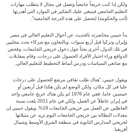
ولكن إذا كنت خريجاً جامعياً وتعمل في مجال لا يتطلب مهارات
التعليم الجامعي فينبغي عليك التفكير في الموارد التي أهدرتها
(أنت والحكومة) لتحصل على هذه الدرجة الجامعية”.
بدأ حبيبي محاضرته بالحديث عن أحوال التعليم العالي في مصر
وإيران وتركيا قبل أربع سنوات. وبالتعاون مع شركاء بحث محليين
في تلك الدول، أجرى بحثاً حول دخول خريجي الجامعات، وفحص
الدوافع وراء اختيار الأفراد الحصول على درجات، وقام بمقابلات
مع صانعي السياسات ودرس أنماط التخطيط للتعليم العالي.
ويقول حبيبي: “هناك طلب ثقافي مرتفع للحصول على درجات
عليا في كل مكان، ولكن الوضع لم يكن هكذا قبل أربعين أو
خمسين عاما، ففي عام 1976 لم يكن هناك خريج جامعي واحد
في إيران عاطلاً عن العمل، ولكن في عام 2011 بلغت نسبة
العاطلين عن العمل من خريجي الجامعات 19%. ويقول حبيبي إن
معدلات البطالة بين خريجي الجامعات اليوم تزيد عن مثيلاتها
لخريجي المدارس الثانوية في منطقة الشرق الأوسط وشمال
أفريقيا.