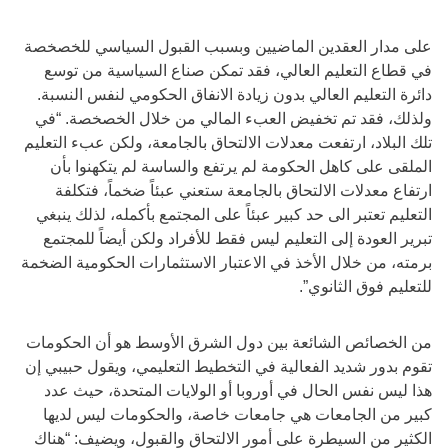
على مدار العقدين الماضيين وبسبب القبول السياسي للخصخصة
في قطاع التعليم العالي، فقد تمكن صناع السياسية من توسع
دائرة التعليم العالي بدون زيادة الانفاق الحكومي لنفس النسبة.
ولذلك، فقد تم تخفيض العبء المالي من خلال الخصخصة. “في
تلك البلاد، ارتفعت معدلات الالتحاق بالجامعة، ولكن عبء التعليم
الملقى على كاهل الحكومة لم يرتفع والساسة لم يتكهنوا بأن
ارتفاع معدلات الالتحاق بالجامعة ستعني عبئاً ضخماً، فتكلفة
التعليم تعتبر الى حد كبير عبئاً على المجتمع بأكمله، لذلك ينبغي
تبرير العودة إلى التعليم ليس فقط للأفراد ولكن أيضاً للمجتمع
برمته، من خلال الأخذ في الاعتبار الاستثمارات الحكومية الضخمة
للتعليم فوق الثانوي”.
من الخصائص الشائعة بين دول الشرق الأوسط هو أن الحكومات
تقوم بدور شديد الفعالية في التخطيط التعليمي، ويقول حبيبي إن
هذا ليس نفس الحال في أوروبا أو الولايات المتحدة، حيث عدد
كبير من الجامعات هي جامعات خاصة، والحكومات ليس لديها
الكثير من السيطرة على أمور الالتحاق والقبول، ويضيف: “هناك