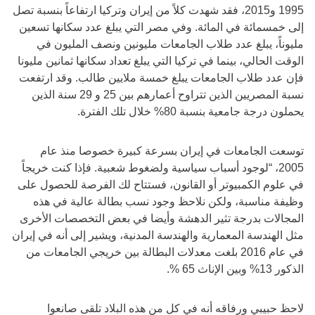
1995 و2015، فقد شهدت كلاً من إيران وتركيا ارتفاعاً بنسبة تصل
إلى خمسمائة في المائة. وفي مصر التي يبلغ عدد سكانها تسعين
مليوناً، يبلغ عدد طلاب الجامعات مليونين ونصف المليون في
الوقت الحالي، بينما في تركيا التي يبلغ تعداد سكانها ثمانين مليونا
فإن عدد طلاب الجامعات يبلغ خمسة ملايين طالب. وقد ارتفعت
نسبة المصريين الذين تتراوح أعمارهم بين 25 و 29 سنة الذين
يحملون درجة جامعية بنسبة 80% خلال تلك الفترة.
توسعت الجامعات في إيران بسرعة كبيرة خصوصا منذ عام
2005، “لوجود أسباب سياسية ولضغوط شعبية. فإذا كنت خريجاً
في علوم الكمبيوتر أو القانون، فستتاح لك الفرصة للحصول على
وظيفة مناسبة، ولكن نلاحظ وجود نسب بطالة عالية في هذه
المجالات بدرجة تثير الدهشة وأيضا في بعض التخصصات الأخرى
مثل الهندسة المعمارية والهندسة المدنية، ويشير إلى أنه في إيران
في عام 2016 بلغت معدلات البطالة بين خريجي الجامعات من
الذكور 13% وبين الإناث 65 %.
لاحظ حبيبي ورفاقه أنه في كل من هذه البلاد تلقى صانعوا