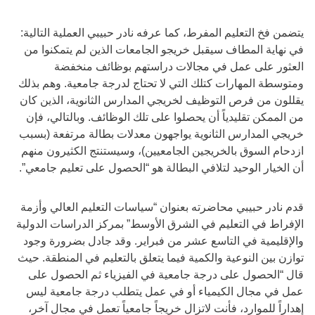
يتضمن فخ التعليم المفرط، كما عرفه نادر حبيبي العملية التالية:
في نهاية المطاف سيقبل خريجو الجامعات الذين لم يتمكنوا من
العثور على عمل في مجالات دراستهم بوظائف منخفضة
ومتوسطة المهارات كتلك التي لا تحتاج لدرجة جامعية. وهم بذلك
يقللون من فرص التوظيف لخريجي المدارس الثانوية، الذين كان
من الممكن تقليدياً أن يحصلوا على تلك الوظائف. وبالتالي، فإن
خريجي المدارس الثانوية يواجهون معدلات بطالة مرتفعة (بسبب
ازدحام السوق بالخريجين الجامعيين)، وسيستنتج الكثيرون منهم
أن الخيار الوحيد لتلافي البطالة هو “الحصول على تعليم جامعي”.
قدم نادر حبيبي محاضرته بعنوان “سياسات التعليم العالي وأزمة
الإفراط في التعليم في الشرق الأوسط” بمركز الدراسات الدولية
والإقليمية في التاسع عشر من فبراير. وقد جادل بضرورة وجود
توازن بين النوعية والكمية فيما يتعلق بالتعليم في المنطقة. حيث
قال “الحصول على درجة جامعية في الفيزياء ثم الحصول على
عمل في مجال الكيمياء أو في عمل يتطلب درجة جامعية ليس
إهداراً للموارد، فأنت لاتزال خريجاً جامعياً تعمل في مجال آخر،