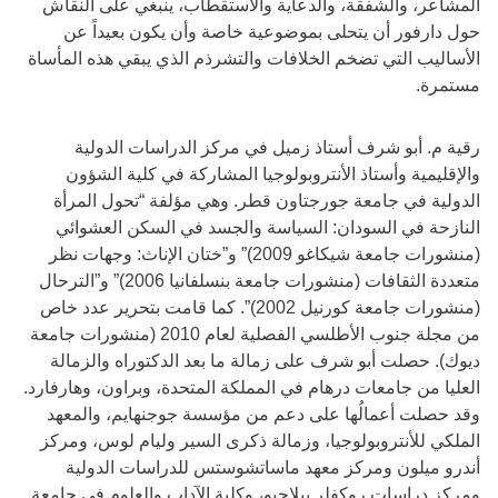
المشاعر، والشفقة، والدعاية والاستقطاب، ينبغي على النقاش
حول دارفور أن يتحلى بموضوعية خاصة وأن يكون بعيداً عن
الأساليب التي تضخم الخلافات والتشرذم الذي يبقي هذه المأساة
مستمرة.
رقية م. أبو شرف أستاذ زميل في مركز الدراسات الدولية
والإقليمية وأستاذ الأنتروبولوجيا المشاركة في كلية الشؤون
الدولية في جامعة جورجتاون قطر. وهي مؤلفة “تحول المرأة
النازحة في السودان: السياسة والجسد في السكن العشوائي
(منشورات جامعة شيكاغو 2009)” و”ختان الإناث: وجهات نظر
متعددة الثقافات (منشورات جامعة بنسلفانيا 2006)” و”الترحال
(منشورات جامعة كورنيل 2002)”. كما قامت بتحرير عدد خاص
من مجلة جنوب الأطلسي الفصلية لعام 2010 (منشورات جامعة
ديوك). حصلت أبو شرف على زمالة ما بعد الدكتوراه والزمالة
العليا من جامعات درهام في المملكة المتحدة، وبراون، وهارفارد.
وقد حصلت أعمالُها على دعم من مؤسسة جوجنهايم، والمعهد
الملكي للأنتروبولوجيا، وزمالة ذكرى السير وليام لوس، ومركز
أندرو ميلون ومركز معهد ماساتشوستس للدراسات الدولية
ومركز دراسات روكفلر بيلاجيو، وكلية الآداب والعلوم في جامعة