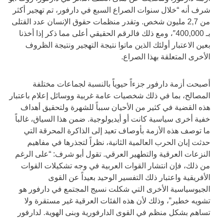
شرف أنه “خلال سنوات الصراع السبع في دارفور، تم تهجير أكثر
من 2,7 مليون شخص. وتقدر منظمات حقوق الإنسان عدد القتلى
بـ 400,000″، ومع ذلك فالرقم الحقيقي أعلى مما ذكر إذا أخذنا
بعين الاعتبار أولئك الذين ماتوا نتيجة التهجير ونتيجة الظروف
الأخرى المتعلقة بهذا الصراع.
أصبحت أزمة دارفور جزءاً حيوياً بالنسبة لجماعات مختلفة
المصالح، بما في ذلك شخصيات عامة غربية ووسائل إعلام باعتبار
هذه القضية في كثير من الأحيان سبباً للشهرة ولتحقيق أهداف
خفية أخرى سياسية كانت أو أيديولوجية. ضمن هذا السياق، غالباً
ما توصف هذه الأزمة بأوصاف تعيد إلى الذاكرة المحرقة التي
حدثت إبان الحرب العالمية الثانية، نظراً لتجذرها في مفاهيم
النزعات العرقية والتطهير العرقي. تقول أبو شرف: “على الرغم
من ذلك، فإن انتشار القوات العربية في وجه تشكيلات القوات
الأفريقية واعتبار ذلك التفسير الوحيد بعيداً عن القوى
الجيوسياسية الأخرى التي شكلت نسيج المجتمع في دارفور هو
تشويه خطير”، وذلك لأن هذه الفئات العرقية غير مستقرة ولا
تساهم بشكل منظم في القوى الدارفورية وبنى الهوية. لدارفور