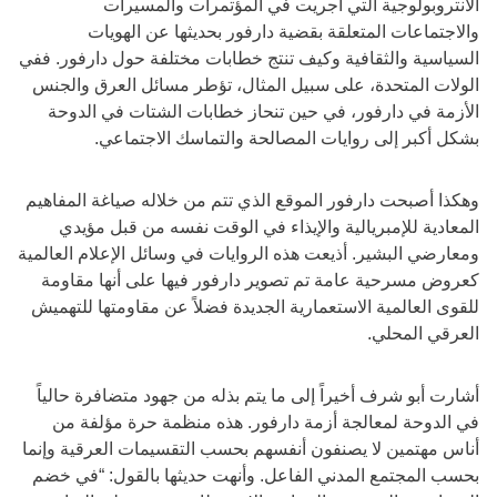
الأنتروبولوجية التي أجريت في المؤتمرات والمسيرات
والاجتماعات المتعلقة بقضية دارفور بحديثها عن الهويات
السياسية والثقافية وكيف تنتج خطابات مختلفة حول دارفور. ففي
الولات المتحدة، على سبيل المثال، تؤطر مسائل العرق والجنس
الأزمة في دارفور، في حين تنحاز خطابات الشتات في الدوحة
بشكل أكبر إلى روايات المصالحة والتماسك الاجتماعي.
وهكذا أصبحت دارفور الموقع الذي تتم من خلاله صياغة المفاهيم
المعادية للإمبريالية والإيذاء في الوقت نفسه من قبل مؤيدي
ومعارضي البشير. أذيعت هذه الروايات في وسائل الإعلام العالمية
كعروض مسرحية عامة تم تصوير دارفور فيها على أنها مقاومة
للقوى العالمية الاستعمارية الجديدة فضلاً عن مقاومتها للتهميش
العرقي المحلي.
أشارت أبو شرف أخيراً إلى ما يتم بذله من جهود متضافرة حالياً
في الدوحة لمعالجة أزمة دارفور. هذه منظمة حرة مؤلفة من
أناس مهتمين لا يصنفون أنفسهم بحسب التقسيمات العرقية وإنما
بحسب المجتمع المدني الفاعل. وأنهت حديثها بالقول: “في خضم