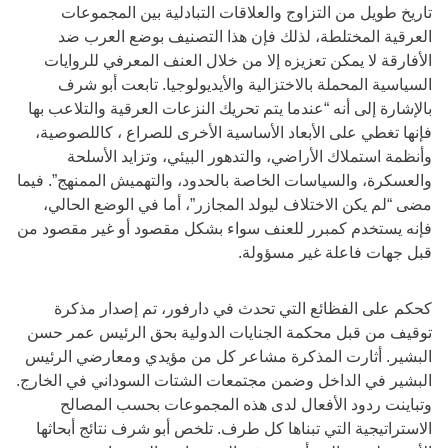
تاريخ طويل من التزاوج والعلاقات التبادلية بين المجموعات
العرقية المختلطة، لذلك فإن هذا التصنيف بوضع العرب ضد
الأفارقة لا يمكن تعزيزه إلا من خلال العنف المعرفي للروايات
السياسية المحملة بالاختزالية والأيديولوجيا. تابعت أبو شرف
بالإشارة إلى أنه “عندما يتم تحريك النزعات العرقية والتلاعب بها
فإنها تغطي على الأبعاد الأساسية الأخرى للصراع ، كاللصوصية،
وأنظمة استملاك الأراضي، والتدهور البيئي، وتزايد الأسلحة
والعسكرة، والسياسات الخاصة بالحدود، والتهميش الممنهج”. فيما
مضى “لم يكن الاختلاف ليولد المجازر”، أما في الوضع الحالي،
فإنه يستخدم كمبرر للعنف سواء بشكل مقصود أو غير مقصود من
قبل جهات فاعلة غير مسؤولة.
كحكم على الفظائع التي تحدث في دارفور، تم إصدار مذكرة
توقيف من قبل محكمة الجنايات الدولية بحق الرئيس عمر حسن
البشير. أثارت المذكرة مشاعر كل من مؤيدي ومعارضي الرئيس
البشير في الداخل وضمن مجتمعات الشتات السوداني في الخارج.
وتباينت ردود الأفعال لدى هذه المجموعات بحسب المصالح
الاستراتيجية التي تبناها كل طرف. تلخص أبو شرف نتائج أبحاثها