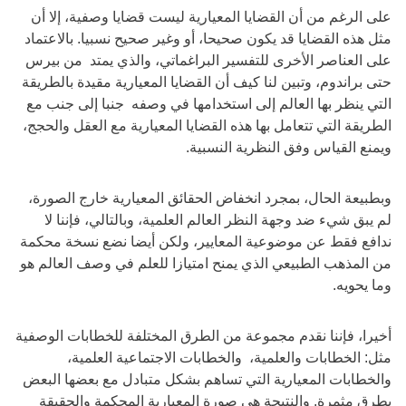
على الرغم من أن القضايا المعيارية ليست قضايا وصفية، إلا أن
مثل هذه القضايا قد يكون صحيحا، أو وغير صحيح نسبيا. بالاعتماد
على العناصر الأخرى للتفسير البراغماتي، والذي يمتد من بيرس
حتى براندوم، وتبين لنا كيف أن القضايا المعيارية مقيدة بالطريقة
التي ينظر بها العالم إلى استخدامها في وصفه جنبا إلى جنب مع
الطريقة التي تتعامل بها هذه القضايا المعيارية مع العقل والحجج،
ويمنع القياس وفق النظرية النسبية.
وبطبيعة الحال، بمجرد انخفاض الحقائق المعيارية خارج الصورة،
لم يبق شيء ضد وجهة النظر العالم العلمية، وبالتالي، فإننا لا
ندافع فقط عن موضوعية المعايير، ولكن أيضا نضع نسخة محكمة
من المذهب الطبيعي الذي يمنح امتيازا للعلم في وصف العالم هو
وما يحويه.
أخيرا، فإننا نقدم مجموعة من الطرق المختلفة للخطابات الوصفية
مثل: الخطابات والعلمية، والخطابات الاجتماعية العلمية،
والخطابات المعيارية التي تساهم بشكل متبادل مع بعضها البعض
بطرق مثمرة. والنتيجة هي صورة المعيارية المحكمة والحقيقة