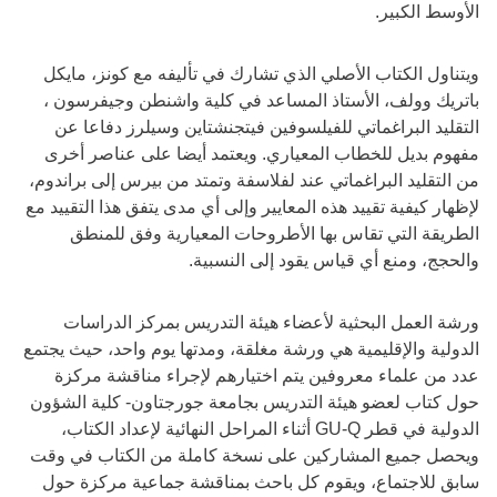
الأوسط الكبير.
ويتناول الكتاب الأصلي الذي تشارك في تأليفه مع كونز، مايكل
باتريك وولف، الأستاذ المساعد في كلية واشنطن وجيفرسون ،
التقليد البراغماتي للفيلسوفين فيتجنشتاين وسيلرز دفاعا عن
مفهوم بديل للخطاب المعياري. ويعتمد أيضا على عناصر أخرى
من التقليد البراغماتي عند لفلاسفة وتمتد من بيرس إلى براندوم،
لإظهار كيفية تقييد هذه المعايير وإلى أي مدى يتفق هذا التقييد مع
الطريقة التي تقاس بها الأطروحات المعيارية وفق للمنطق
والحجج، ومنع أي قياس يقود إلى النسبية.
ورشة العمل البحثية لأعضاء هيئة التدريس بمركز الدراسات
الدولية والإقليمية هي ورشة مغلقة، ومدتها يوم واحد، حيث يجتمع
عدد من علماء معروفين يتم اختيارهم لإجراء مناقشة مركزة
حول كتاب لعضو هيئة التدريس بجامعة جورجتاون- كلية الشؤون
الدولية في قطر GU-Q أثناء المراحل النهائية لإعداد الكتاب،
ويحصل جميع المشاركين على نسخة كاملة من الكتاب في وقت
سابق للاجتماع، ويقوم كل باحث بمناقشة جماعية مركزة حول