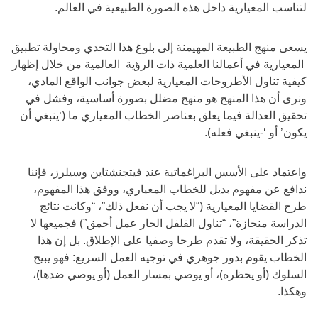
لتناسب المعيارية داخل هذه الصورة الطبيعية في العالم.
يسعى منهج الطبيعة المهيمنة إلى بلوغ هذا التحدي ومحاولة تطبيق
المعيارية في أعمالنا العلمية ذات الرؤية العالمية من خلال إظهار
كيفية تناول الأطروحات المعيارية لبعض جوانب الواقع المادي،
ونرى أن هذا المنهج هو منهج مضلل بصورة أساسية، وفشل في
تحقيق العدالة فيما يعلق بعناصر الخطاب المعياري ما (‘ينبغي أن
يكون’ أو ‘-ينبغي فعله).
واعتماد على الأسس البراغماتية عند فيتجنشتاين وسيلرز، فإننا
ندافع عن مفهوم بديل للخطاب المعياري، ووفق هذا المفهوم،
طرح القضايا المعيارية (“لا يجب أن نفعل ذلك”، “وكانت نتائج
الدراسة منحازة”، “تناول الفلفل الحار عمل أحمق”) فجميعها لا
تذكر الحقيقة، ولا تقدم طرحا وصفيا على الإطلاق. بل إن هذا
الخطاب يقوم بدور جوهري في توجيه العمل السريع: فهو يبيح
السلوك (أو يحظره)، أو يوصي بمسار العمل (أو يوصي ضدها)،
وهكذا.