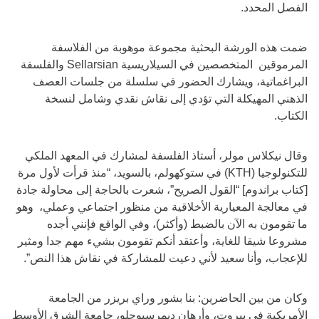
الفصل المحدد.
ضمت هذه الورشة البحثية مجموعة موهوبة من الفلاسفة
المرموقين المتخصصين في السيلاريسية Sellarsian والفلسفة
البراغماتية، ويشارك الحضور في سلسلة من جلسات العصف
الذهني المهيكلة التي تؤدي إلى نقاش نقدي وشامل لنسخة
الكتاب.
وقال نيكلاس مولر، أستاذ الفلسفة لمشارك في المعهد الملكي
للتكنولوجيا (KTH) في ستوكهولم، بالسويد، “منذ قرأت لأول مرة
[كتاب براندوم] “القول الصريح”، شعرت بالحاجة إلى محاولة جادة
في معالجة المعيارية الأخلاقية من منظور اجتماعي وعملي، وهو
ما تقومون به الآن بالضبط (وأكثر)، وفي الواقع فإنني أجده
مشروعا شيقا للغاية، وأعتقد أنكم تقومون بشيء مهم جدا ومثير
للإعجاب، وأنا سعيد لأني دعيت للمشاركة في نقاش هذا النص”.
وكان من بين الحاضرين: بنا بشور وراي بريزر من الجامعة
الأمريكية في بيروت، وأرهان ديمرسيوجلو، جامعة الشرق الأوسط