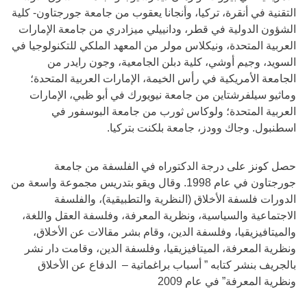
التقنية في أنقرة، تركيا، وأنجانا يعقوب من جامعة جورجتاون- كلية
الشؤون الدولية في قطر، ودانييلي ميزادري من جامعة الإمارات
العربية المتحدة، ونيكلاس مولر من المعهد الملكي للتكنولوجيا في
السويد، وجيم أوشي، كلية دبلن الجامعية، وجون رايدر من
الجامعة الأمريكية في رأس الخيمة، الإمارات العربية المتحدة؛
وماثيو سيلفرشتاين من جامعة نيويورك في أبو ظبي، الإمارات
العربية المتحدة؛ ولوكاس ثورب من جامعة البوسفور في
اسطنبول. وجاك وودز، جامعة بلكنت بتركيا.
حصل كونز على درجة الدكتوراه في الفلسفة من جامعة
جورجتاون في عام 1998. وقال ويقو بتدريس مجموعة واسعة من
الدورات فلسفة الأخلاق (النظرية والتطبيقية)، والفلسفة
الاجتماعية والسياسية، ونظرية المعرفة، وفلسفة العقل واللغة،
والميتافيزيقيا، وفلسفة الدين، وقام بشر مقالات عن الأخلاق،
ونظرية المعرفة، الميتافيزيقيا، وفلسفة الدين، وقامت دار نشر
بالجريف بنشر كتابه ” أسباب براغماتية – الدفاع عن الأخلاق
ونظرية المعرفة” في عام 2009