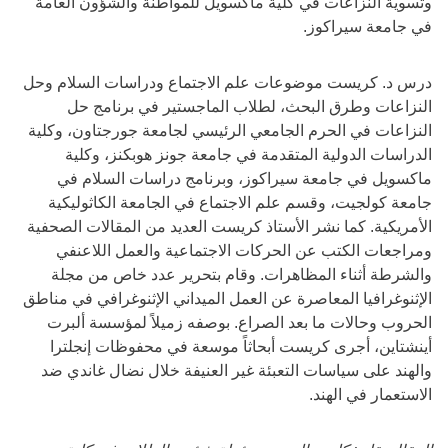
وتسوية النزاعات في كلية ماكسويل للمواطنة والشؤون العامة
في جامعة سيراكوز.
درس د. كريست موضوعات علم الاجتماع ودراسات السلام وحل
النزاعات وطرق البحث، لطلاب الماجستير في برنامج حل
النزاعات في الحرم الجامعي الرئيسي لجامعة جورجتاون، وكلية
الدراسات الدولية المتقدمة في جامعة جونز هوبكنز، وكلية
ماكسويل في جامعة سيراكوز، وبرنامج دراسات السلام في
جامعة كولجيت، وقسم علم الاجتماع في الجامعة الكاثوليكية
الأمريكية. كما نشر الأستاذ كريست العديد من المقالات الصحفية
ومراجعات الكتب عن الحركات الاجتماعية والعمل اللاعنفي
والشرطة أثناء المظاهرات. وقام بتحرير عدد خاص من مجلة
الإثنوغرافيا المعاصرة عن العمل الميداني الإثنوغرافي في مناطق
الحروب وحالات ما بعد الصراع. بوصفه زميلاً لمؤسسة ألبرت
أينشتاين، أجرى كريست أبحاثاً موسعة في محفوظات إنجلترا
والهند على سياسات التعبئة غير العنيفة خلال نضال غاندي ضد
الاستعمار في الهند.