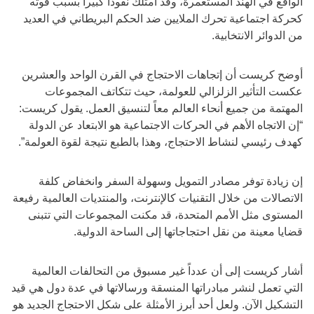
الواقع في الهند المستعمرة، وقد امتلك نفوذاً كبيراً بسبب قوته
كحركة اجتماعية تحرك الملايين ضد الحكم البريطاني في العديد
من الدوائر الانتخابية.
أوضح كريست أن إتجاهات الاحتجاج في القرن الواحد والعشرين
عكست التأثير الزلزالي للعولمة، حيث تتكاتف المجموعات
المهتمة من جميع أنحاء العالم معاً لتنسيق العمل. يقول كريست:
“إن الاتجاه الأهم في الحركات الاجتماعية هو الابتعاد عن الدولة
كهدف رئيسي لنشاط الاحتجاج، وهذا بالطبع نتيجة لقوة العولمة”.
إن زيادة توفر مصادر التمويل وسهولة السفر وانخفاض كلفة
الاتصالات من خلال التقنيات كالإنترنت، والمنتديات العالمية رفيعة
المستوى مثل الأمم المتحدة، قد مكنت المجموعات التي تتبنى
قضايا معينة من نقل احتجاجاتها إلى الساحة الدولية.
أشار كريست إلى أن عدداً غير مسبوق من التحالفات العالمية
التي تعمل لنشر مبادراتها المنسقة ورسالاتها في عدة دول هي قيد
التشكيل الآن. ولعل أحد أبرز الأمثلة على شكل الاحتجاج الجديد هو