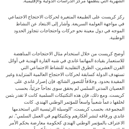
الشهرية التي ينظمها مركز الدراسات الدولية والإقليمية.
ركز كريست على الطبيعة المتغيرة لحركات الاحتجاج الاجتماعي
في مواجهة العولمة السريعة. وأشار إلى الابتعاد عن النشاط
الموجه في دول معينة نحو حركات واحتجاجات تتجاوز الحدود
الوطنية.
أوضح كريست من خلال استخدام مثال الاحتجاجات المناهضة
للاستعمار بقيادة المهاتما غاندي في شبه القارة الهندية في أوائل
القرن العشرين، الطرق التقليدية للنشاط الاجتماعي التي
تستهدف الدولة كسابقة لحركات الاحتجاج العالمية المتزايدة وغير
المقيدة بحدود. وخلافاً للتصور الشائع، فإن إصرار غاندي على
العصيان المدني السلمي لم يحقق سوى نجاحاً جزئياً، بحسب
كريست. ومع ذلك، فإن هذه التكتيكات السلمية كانت لا تقدر بثمن
لخلقها دعماً شعبياً واسعاً للمؤتمر الوطني الهندي. كانت
المجموعة، بحسب كريست، “الوسيلة الرئيسية التي استخدمها
غاندي ورفاقه لنشر أفكارهم وتكتيكاتهم في العمل السلمي”. تم
الاعتراف بالمؤتمر الوطني الهندي كحكومة معارضة بحكم الأمر